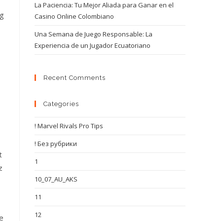
La Paciencia: Tu Mejor Aliada para Ganar en el
ng
Casino Online Colombiano
Una Semana de Juego Responsable: La
Experiencia de un Jugador Ecuatoriano
Recent Comments
Categories
! Marvel Rivals Pro Tips
! Без рубрики
t
1
z
10_07_AU_AKS
11
12
e