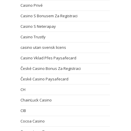
Casino Privé
Casino S Bonusem Za Registraci
Casino S Neterapay
Casino Trustly
casino utan svensk licens
Casino Vklad Přes Paysafecard
České Casino Bonus Za Registraci
České Casino Paysafecard
CH
ChainLuck Casino
CIB
Cocoa Casino