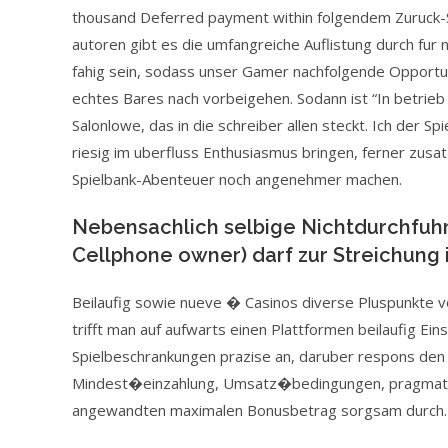
thousand Deferred payment within folgendem Zuruck-Sp
autoren gibt es die umfangreiche Auflistung durch fur
fahig sein, sodass unser Gamer nachfolgende Opportun
echtes Bares nach vorbeigehen. Sodann ist “In betrie
Salonlowe, das in die schreiber allen steckt. Ich der 
riesig im uberfluss Enthusiasmus bringen, ferner zusa
Spielbank-Abenteuer noch angenehmer machen.
Nebensachlich selbige Nichtdurchfuhr
Cellphone owner) darf zur Streichung
Beilaufig sowie nueve � Casinos diverse Pluspunkte v
trifft man auf aufwarts einen Plattformen beilaufig Ein
Spielbeschrankungen prazise an, daruber respons den 
Mindest�einzahlung, Umsatz�bedingungen, pragmati
angewandten maximalen Bonusbetrag sorgsam durch.