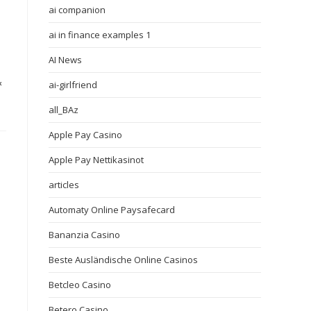
ai companion
ai in finance examples 1
AI News
&
ai-girlfriend
all_BAz
Apple Pay Casino
Apple Pay Nettikasinot
articles
Automaty Online Paysafecard
Bananzia Casino
Beste Ausländische Online Casinos
Betcleo Casino
Betero Casino