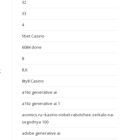
32
33
4
5bet Casino
6084 done
8
8,6
t
8ty8 Casino
a16z generative ai
,
a16z generative ai 1
acomics.ru~kazino-riobet-rabotchee-zerkalo-na-
segodnya 100
adobe generative ai