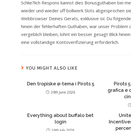
Schlie?lich Respons kannst dies Bonusguthaben bei meh
wieder und wieder uff bollwerk Slots abgesprochen sie 
Webbrowser Deines Gerats, exklusive sic Du folgende 
hinein der fehlerhaften Guthaben, war unser Problem di
vergeblich bleiben, lohnt ein besser gesagt Blick hin
eine vollstandige Kontoverifizierung erforderlich.
YOU MIGHT ALSO LIKE
Den tropiske ø-tema i Pirots 5
Pirots 5
grafica e
29th June 2026
ci
Everything about buffalo bet
Unite
login
Incentive
percen
16th July 2026