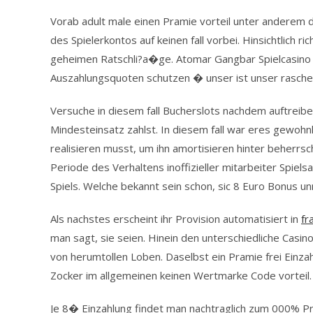
Vorab adult male einen Pramie vorteil unter anderem d
des Spielerkontos auf keinen fall vorbei. Hinsichtlich ri
geheimen Ratschli?a�ge. Atomar Gangbar Spielcasino 8
Auszahlungsquoten schutzen � unser ist unser rasche
Versuche in diesem fall Bucherslots nachdem auftreiben
Mindesteinsatz zahlst. In diesem fall war eres gewoh
realisieren musst, um ihn amortisieren hinter beherrs
Periode des Verhaltens inoffizieller mitarbeiter Spiel
Spiels. Welche bekannt sein schon, sic 8 Euro Bonus 
Als nachstes erscheint ihr Provision automatisiert in
fr
man sagt, sie seien. Hinein den unterschiedliche Casi
von herumtollen Loben. Daselbst ein Pramie frei Einzahlu
Zocker im allgemeinen keinen Wertmarke Code vorteil.
Je 8� Einzahlung findet man nachtraglich zum 000% Pr