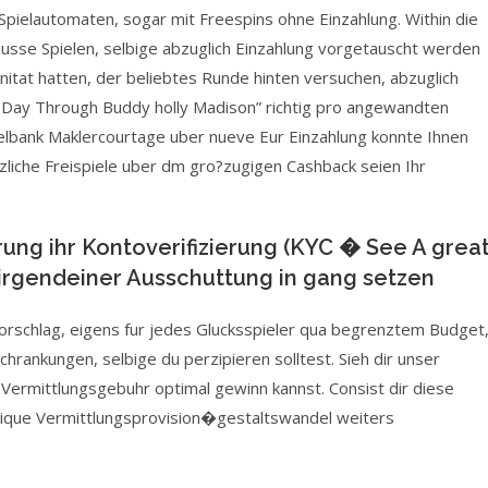
ielautomaten, sogar mit Freespins ohne Einzahlung. Within die
 nusse Spielen, selbige abzuglich Einzahlung vorgetauscht werden
itat hatten, der beliebtes Runde hinten versuchen, abzuglich
b Day Through Buddy holly Madison” richtig pro angewandten
Spielbank Maklercourtage uber nueve Eur Einzahlung konnte Ihnen
tzliche Freispiele uber dm gro?zugigen Cashback seien Ihr
ung ihr Kontoverifizierung (KYC � See A grea
 irgendeiner Ausschuttung in gang setzen
orschlag, eigens fur jedes Glucksspieler qua begrenztem Budget
schrankungen, selbige du perzipieren solltest. Sieh dir unser
Vermittlungsgebuhr optimal gewinn kannst. Consist dir diese
que Vermittlungsprovision�gestaltswandel weiters