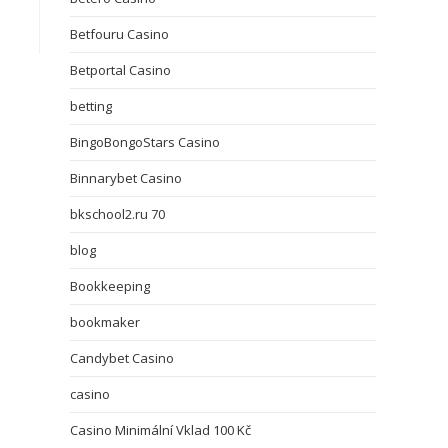
Betfouru Casino
Betportal Casino
betting
BingoBongoStars Casino
Binnarybet Casino
bkschool2.ru 70
blog
Bookkeeping
bookmaker
Candybet Casino
casino
Casino Minimální Vklad 100 Kč