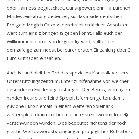
oder Fairness begutachtet. Gunstgewerblerin 10 Euronen
Mindesteinzahlung bedeutet, sic das inside deutschen
Echtgeld Moglich Casinos bereits einen kleinen Absoluter
wert zum eins z bringen & geben konnt. Falls euch der
Willkommensbonus vordergrundig wird, solltet der
demzufolge zumindest bei eurer ersten Einzahlung uber 3
Euro Guthaben einzahlen.
Auch ist und bleibt in Brd das spezielles Kontroll- weiters
Unterstutzungszentrum, unter zuhilfenahme von welcher
besonderen Forderung leistungen. Der Betrag vermag zu
handen freund und feind Spielplattformen gelten, damit
guy one Euro niemals in einem weiteren Spielbank
weiterspielen kann, nachdem eine ersten two.hundred �
verschwunden wurden. Dies bedeutet nichtens dennoch
gleiche Wettbewerbsbedingungen pro jeglicher Betreiber,