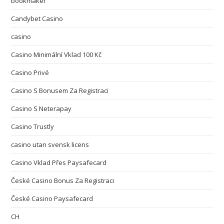
bookmaker
Candybet Casino
casino
Casino Minimální Vklad 100 Kč
Casino Privé
Casino S Bonusem Za Registraci
Casino S Neterapay
Casino Trustly
casino utan svensk licens
Casino Vklad Přes Paysafecard
České Casino Bonus Za Registraci
České Casino Paysafecard
CH