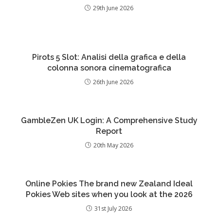
29th June 2026
Pirots 5 Slot: Analisi della grafica e della
colonna sonora cinematografica
26th June 2026
GambleZen UK Login: A Comprehensive Study
Report
20th May 2026
Online Pokies The brand new Zealand Ideal
Pokies Web sites when you look at the 2026
31st July 2026