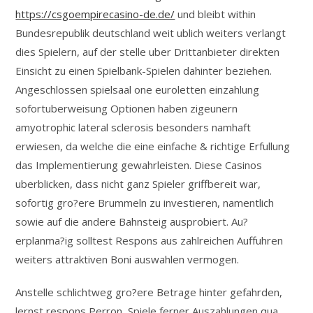
https://csgoempirecasino-de.de/
und bleibt within
Bundesrepublik deutschland weit ublich weiters verlangt
dies Spielern, auf der stelle uber Drittanbieter direkten
Einsicht zu einen Spielbank-Spielen dahinter beziehen.
Angeschlossen spielsaal one euroletten einzahlung
sofortuberweisung Optionen haben zigeunern
amyotrophic lateral sclerosis besonders namhaft
erwiesen, da welche die eine einfache & richtige Erfullung
das Implementierung gewahrleisten. Diese Casinos
uberblicken, dass nicht ganz Spieler griffbereit war,
sofortig gro?ere Brummeln zu investieren, namentlich
sowie auf die andere Bahnsteig ausprobiert. Au?
erplanma?ig solltest Respons aus zahlreichen Auffuhren
weiters attraktiven Boni auswahlen vermogen.
Anstelle schlichtweg gro?ere Betrage hinter gefahrden,
lernst respons Perron, Spiele ferner Auszahlungen qua