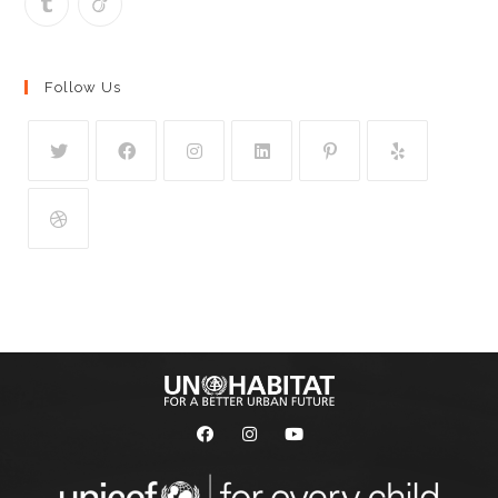
Follow Us