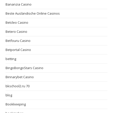
Bananzia Casino
Beste Ausländische Online Casinos
Betcleo Casino
Betero Casino
Betfouru Casino
Betportal Casino
betting
BingoBongoStars Casino
Binnarybet Casino
bkschool2.ru 70
blog
Bookkeeping