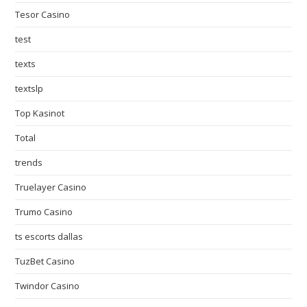
Tesor Casino
test
texts
textslp
Top Kasinot
Total
trends
Truelayer Casino
Trumo Casino
ts escorts dallas
TuzBet Casino
Twindor Casino