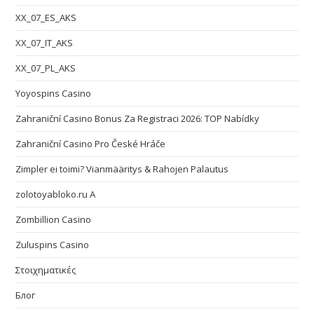
XX_07_ES_AKS
XX_07_IT_AKS
XX_07_PL_AKS
Yoyospins Casino
Zahraniční Casino Bonus Za Registraci 2026: TOP Nabídky
Zahraniční Casino Pro České Hráče
Zimpler ei toimi? Vianmääritys & Rahojen Palautus
zolotoyabloko.ru A
Zombillion Casino
Zuluspins Casino
Στοιχηματικές
Блог