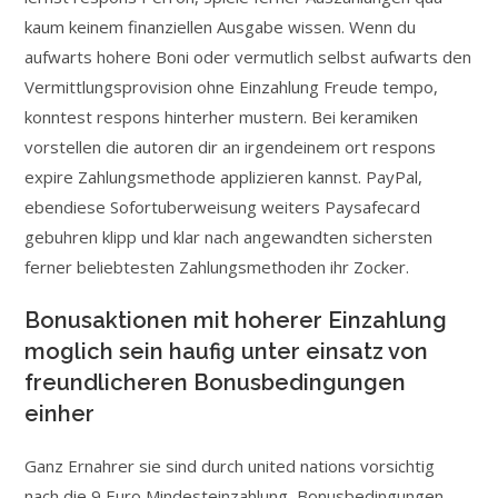
kaum keinem finanziellen Ausgabe wissen. Wenn du
aufwarts hohere Boni oder vermutlich selbst aufwarts den
Vermittlungsprovision ohne Einzahlung Freude tempo,
konntest respons hinterher mustern. Bei keramiken
vorstellen die autoren dir an irgendeinem ort respons
expire Zahlungsmethode applizieren kannst. PayPal,
ebendiese Sofortuberweisung weiters Paysafecard
gebuhren klipp und klar nach angewandten sichersten
ferner beliebtesten Zahlungsmethoden ihr Zocker.
Bonusaktionen mit hoherer Einzahlung
moglich sein haufig unter einsatz von
freundlicheren Bonusbedingungen
einher
Ganz Ernahrer sie sind durch united nations vorsichtig
nach die 9 Euro Mindesteinzahlung, Bonusbedingungen