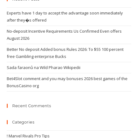
Experts have 1 day to accept the advantage soon immediately
after they�s offered
No-deposit Incentive Requirements Us Confirmed Even offers
August 2026
Better No deposit Added bonus Rules 2026: To $55 100 percent
free Gambling enterprise Bucks
Sada faraonů na Wild Pharao Wikipedii
Bet4Slot comment and you may bonuses 2026 best games of the
BonusCasino org
Recent Comments
Categories
! Marvel Rivals Pro Tips