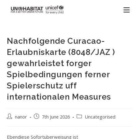
Nachfolgende Curacao-
Erlaubniskarte (8048/JAZ )
gewahrleistet forger
Spielbedingungen ferner
Spielerschutz uff
internationalen Measures
nanor
7th June 2026
Uncategorised
Ebendiese Sofortuberweisung ist