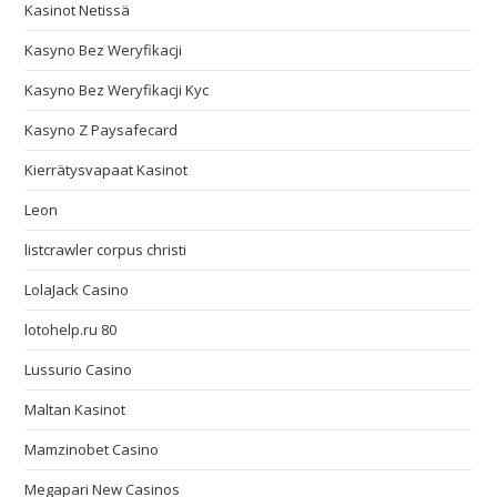
Kasinot Netissä
Kasyno Bez Weryfikacji
Kasyno Bez Weryfikacji Kyc
Kasyno Z Paysafecard
Kierrätysvapaat Kasinot
Leon
listcrawler corpus christi
LolaJack Casino
lotohelp.ru 80
Lussurio Casino
Maltan Kasinot
Mamzinobet Casino
Megapari New Casinos