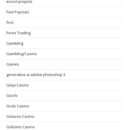
escort projects
Fast Payouts
first
Forex Trading
Gambling
Gambling/Casino
Games
generative ai adobe photoshop 3
Ginja Casino
Giochi
Godz Casino
Golazzo Casino
Golisimo Casino