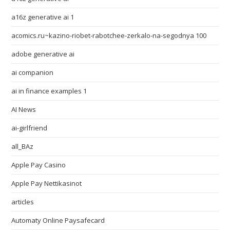
a16z generative ai 1
acomics.ru~kazino-riobet-rabotchee-zerkalo-na-segodnya 100
adobe generative ai
ai companion
ai in finance examples 1
AI News
ai-girlfriend
all_BAz
Apple Pay Casino
Apple Pay Nettikasinot
articles
Automaty Online Paysafecard