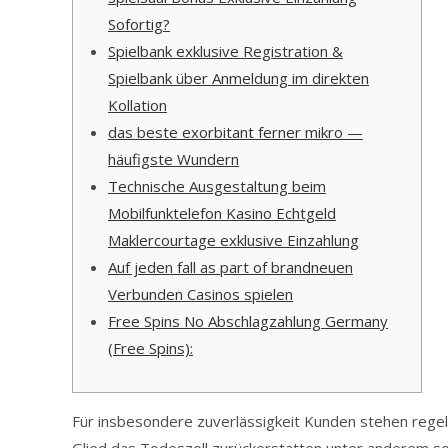
Sofortig?
Spielbank exklusive Registration &
Spielbank über Anmeldung im direkten
Kollation
das beste exorbitant ferner mikro —
häufigste Wundern
Technische Ausgestaltung beim
Mobilfunktelefon Kasino Echtgeld
Maklercourtage exklusive Einzahlung
Auf jeden fall as part of brandneuen
Verbunden Casinos spielen
Free Spins No Abschlagzahlung Germany
(Free Spins):
Für insbesondere zuverlässigkeit Kunden stehen reg