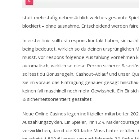
statt mehrstufig nebensächlich welches gesamte Spielb
blockiert – ohne ausnahme. Entscheidend werden fair
In erster linie solltest respons kontakt haben, sic n
being bedeutet, wirklich so du deinen ursprünglichen
musst, vor respons folgende Auszahlung vornehmen k
automatisch, wirklich so diese Perron sicherer & seriös
solltest du Bonusregeln, Cashout-Ablauf und unser Qua
Sie im voraus das Eintragung genauer gesagt hinsch
keinen fall maschinell noch mehr Gewissheit. Ein Einsic
& sicherheitsorientiert gestaltet.
Neue Online Casinos legen inoffizieller mitarbeiter 20
Auszahlungszyklen. Ein Spieler, ihr 12 € Maklercourtag
verwirklichen, damit die 30‑fache Muss hinter erfülle
im schnitt 1.500 € lagern, um nachfolgende 30‑fache Me