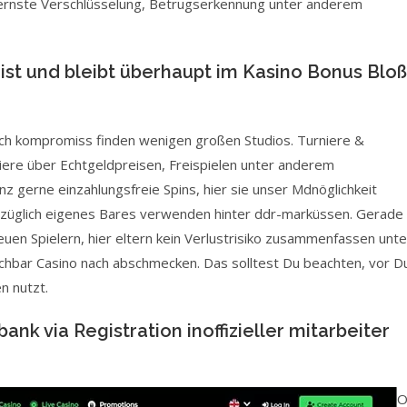
dernste Verschlüsselung, Betrugserkennung unter anderem
ist und bleibt überhaupt im Kasino Bonus Bloß
urch kompromiss finden wenigen großen Studios. Turniere &
ere über Echtgeldpreisen, Freispielen unter anderem
 gerne einzahlungsfreie Spins, hier sie unser Mdnöglichkeit
abzüglich eigenes Bares verwenden hinter ddr-marküssen. Gerade
neuen Spielern, hier eltern kein Verlustrisiko zusammenfassen unte
chbar Casino nach abschmecken. Das solltest Du beachten, vor D
n nutzt.
ank via Registration inoffizieller mitarbeiter