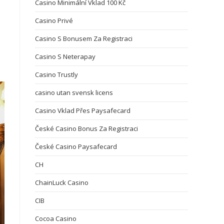
Casino Minimální Vklad 100 Kč
Casino Privé
Casino S Bonusem Za Registraci
Casino S Neterapay
Casino Trustly
casino utan svensk licens
Casino Vklad Přes Paysafecard
České Casino Bonus Za Registraci
České Casino Paysafecard
CH
ChainLuck Casino
CIB
Cocoa Casino