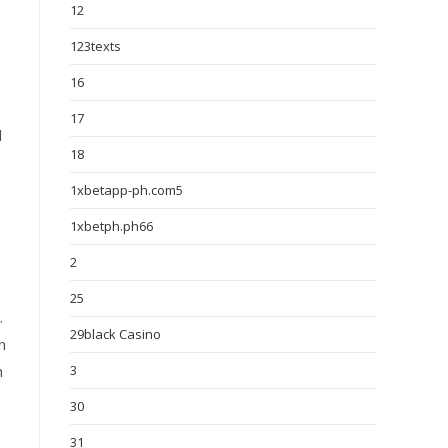
12
123texts
16
17
l
18
1xbetapp-ph.com5
1xbetph.ph66
2
25
.
29black Casino
n
n
3
30
31