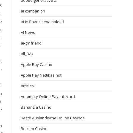
adobe generative ai
S
ai companion
S
e
ai in finance examples 1
en
AI News
t
ai-girlfriend
u
all_BAz
ei
Apple Pay Casino
e
Apple Pay Nettikasinot
ll
articles
o
Automaty Online Paysafecard
h
Bananzia Casino
e
Beste Ausländische Online Casinos
b
Betcleo Casino