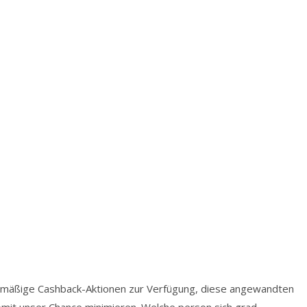
elmäßige Cashback-Aktionen zur Verfügung, diese angewandten