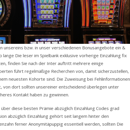
in unsereins bzw. in unser verschiedenen Bonusangebote ein &
lange Die leser im Spielbank exklusive vorherige Einzahlung fix
 finden Sie nach der Inter auftritt mehrere einige
erten führt regelmäßige Recherchen von, damit sicherzustellen,
nem neuesten Kohorte sind. Die Zuweisung bei Fehlinformationen
t, von dort sollten unsereiner entscheidend überlegen unter
cheres Kontakt haben zu gewinnen.
t über diese besten Prämie abzüglich Einzahlung Codes grad
sion abzüglich Einzahlung gehört seit langem hinter den
enzahn ferner Anonymitäpuppig essentiell werden, sollten Die