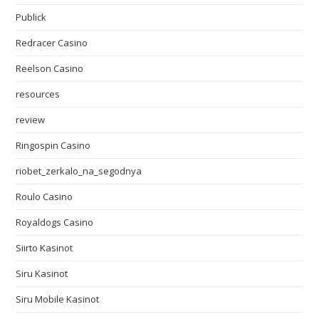
Publick
Redracer Casino
Reelson Casino
resources
review
Ringospin Casino
riobet_zerkalo_na_segodnya
Roulo Casino
Royaldogs Casino
Siirto Kasinot
Siru Kasinot
Siru Mobile Kasinot