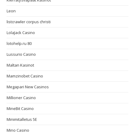
Kierrätysvapaat Kasinot
Leon
listcrawler corpus christi
LolaJack Casino
lotohelp.ru 80
Lussurio Casino
Maltan Kasinot
Mamzinobet Casino
Megapari New Casinos
Millioner Casino
MineBit Casino
Minimitalletus 5E
Mino Casino