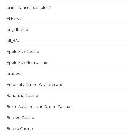
ai in finance examples 1
AI News
ai-girlfriend
all_BAz
Apple Pay Casino
Apple Pay Nettikasinot
articles
Automaty Online Paysafecard
Bananzia Casino
Beste Ausländische Online Casinos
Betcleo Casino
Betero Casino