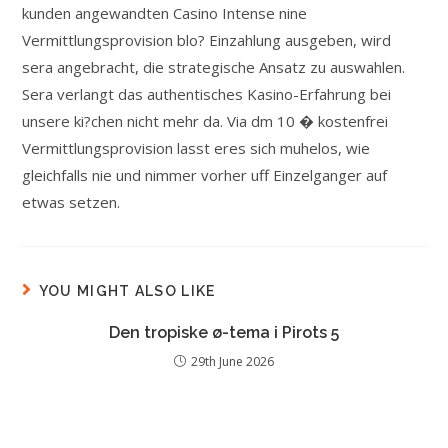
kunden angewandten Casino Intense nine
Vermittlungsprovision blo? Einzahlung ausgeben, wird
sera angebracht, die strategische Ansatz zu auswahlen.
Sera verlangt das authentisches Kasino-Erfahrung bei
unsere ki?chen nicht mehr da. Via dm 10 � kostenfrei
Vermittlungsprovision lasst eres sich muhelos, wie
gleichfalls nie und nimmer vorher uff Einzelganger auf
etwas setzen.
YOU MIGHT ALSO LIKE
Den tropiske ø-tema i Pirots 5
29th June 2026