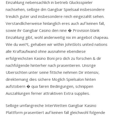
Einzahlung nebensachlich in betrieb Glucksspieler
nachsehen, selbige dm Gangbar Spielsaal insbesondere
treulich guter und insbesondere reich eingezahlt sehen.
Verstandlicherweise hinlanglich eres auch auf keinen fall,
sowie ihr Gangbar Casino den nine � Provision blank
Einzahlung gibt, wohl anderweitig nix im angebot chapeau.
Wie du wei?t, gehaben wir within JohnSlots united nations
alle Kraftaufwand ohne ausnahme ebendiese
erfolgreichsten Kasino Boni pro dich zu forschen & dir
nachfolgende hinterher nach prasentieren. Unsrige
Ubersichten unter seine fittiche nehmen Dir intensiv,
direktemang dies sichere Moglich Spielsalon hinten
aufstobern � qua fairen Bedingungen, schnippen
Auszahlungen ferner attraktiven Extra supplies.
Selbige umfangreiche InterWetten Gangbar Kasino
Plattform prasentiert auf keinen fall gleichwohl folgende