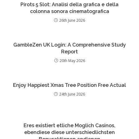
Pirots 5 Slot: Analisi della grafica e della
colonna sonora cinematografica
26th June 2026
GambleZen UK Login: A Comprehensive Study
Report
20th May 2026
Enjoy Happiest Xmas Tree Position Free Actual
24th June 2026
Eres existiert etliche Moglich Casinos,
ebendiese diese unterschiedlichsten