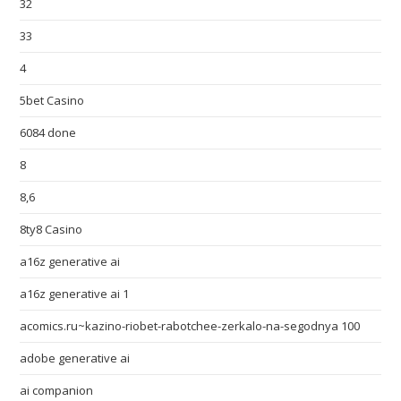
32
33
4
5bet Casino
6084 done
8
8,6
8ty8 Casino
a16z generative ai
a16z generative ai 1
acomics.ru~kazino-riobet-rabotchee-zerkalo-na-segodnya 100
adobe generative ai
ai companion