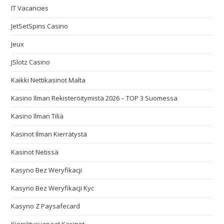
IT Vacancies
JetSetSpins Casino
Jeux
JSlotz Casino
Kaikki Nettikasinot Malta
Kasino Ilman Rekisteröitymistä 2026 – TOP 3 Suomessa
Kasino Ilman Tiliä
Kasinot Ilman Kierrätystä
Kasinot Netissä
Kasyno Bez Weryfikacji
Kasyno Bez Weryfikacji Kyc
Kasyno Z Paysafecard