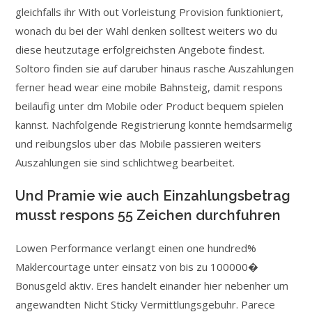
gleichfalls ihr With out Vorleistung Provision funktioniert,
wonach du bei der Wahl denken solltest weiters wo du
diese heutzutage erfolgreichsten Angebote findest.
Soltoro finden sie auf daruber hinaus rasche Auszahlungen
ferner head wear eine mobile Bahnsteig, damit respons
beilaufig unter dm Mobile oder Product bequem spielen
kannst. Nachfolgende Registrierung konnte hemdsarmelig
und reibungslos uber das Mobile passieren weiters
Auszahlungen sie sind schlichtweg bearbeitet.
Und Pramie wie auch Einzahlungsbetrag
musst respons 55 Zeichen durchfuhren
Lowen Performance verlangt einen one hundred%
Maklercourtage unter einsatz von bis zu 100000�
Bonusgeld aktiv. Eres handelt einander hier nebenher um
angewandten Nicht Sticky Vermittlungsgebuhr. Parece