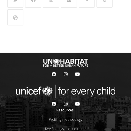
Resources:
Profiling methodology
Key findings and indicators