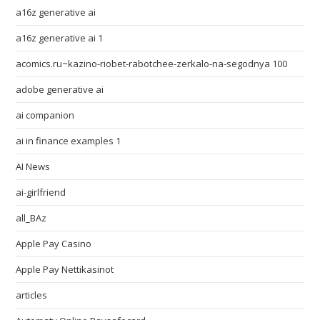
a16z generative ai
a16z generative ai 1
acomics.ru~kazino-riobet-rabotchee-zerkalo-na-segodnya 100
adobe generative ai
ai companion
ai in finance examples 1
AI News
ai-girlfriend
all_BAz
Apple Pay Casino
Apple Pay Nettikasinot
articles