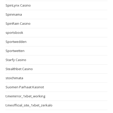
SpinLynx Casino
Spinmama
SpinRain Casino
sportsbook
Sportwedden
Sportwetten
Starfy Casino
Stealthbet Casino
stoichimata
Suomen Parhaat Kasinot
t.memirror_1xbet_working
t.meofficial_site_1xbet_zerkalo