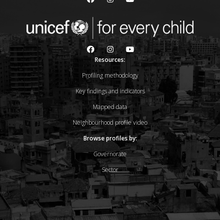
Resources:
Profiling methodology
Key findings and indicators
Mapped data
Neighbourhood profile video
Browse profiles by:
Governorate
Sector