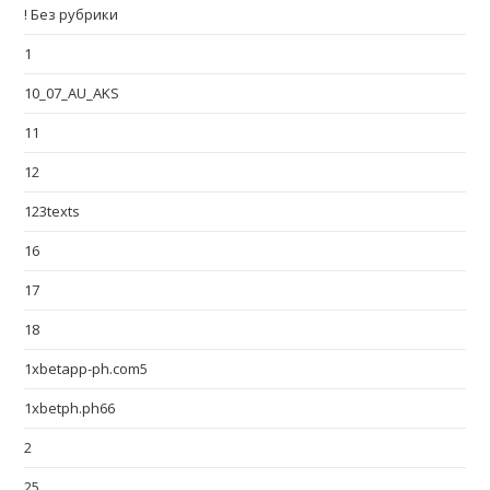
! Без рубрики
1
10_07_AU_AKS
11
12
123texts
16
17
18
1xbetapp-ph.com5
1xbetph.ph66
2
25