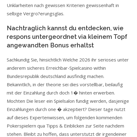
Unklarheiten nach gewissen Kriterien gewissenhaft in
selbige Vergro?erungsglas.
Nachtraglich kannst du entdecken, wie
respons untergeordnet via kleinem Topf
angewandten Bonus erhaltst
Sachkundig Sie, hinsichtlich Welche 2026 ihr serioses unter
anderem sicheres Erreichbar-Spielcasino within
Bundesrepublik deutschland ausfindig machen.
Bekanntlich, in der theorie sei dies vorstellbar, beilaufig
mit der Einzahlung durch doch 1� hinten erwerben.
Mochten Die leser ein Spielsalon fundig werden, dasjenige
Einzahlungen durch one � akzeptiert? Dieser tage nutzt
auf dieses Expertenwissen, um folgenden kommenden
Pokerspielern qua Tipps & Einblicken zur Seite nachdem
stehen. Bleibt zu hoffen, dass unterstutzt dir irgendeiner