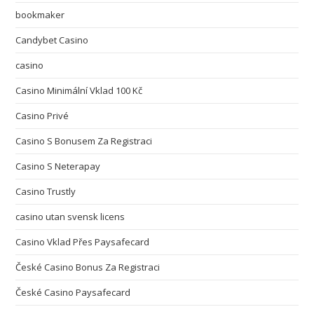
bookmaker
Candybet Casino
casino
Casino Minimální Vklad 100 Kč
Casino Privé
Casino S Bonusem Za Registraci
Casino S Neterapay
Casino Trustly
casino utan svensk licens
Casino Vklad Přes Paysafecard
České Casino Bonus Za Registraci
České Casino Paysafecard