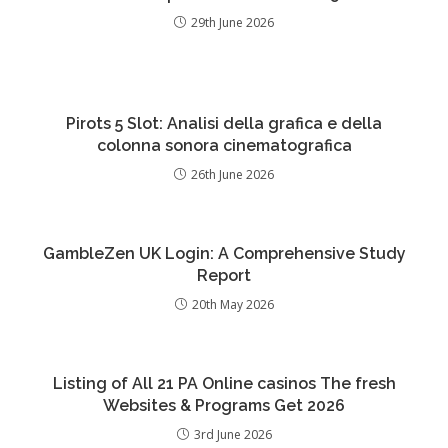
29th June 2026
Pirots 5 Slot: Analisi della grafica e della
colonna sonora cinematografica
26th June 2026
GambleZen UK Login: A Comprehensive Study
Report
20th May 2026
Listing of All 21 PA Online casinos The fresh
Websites & Programs Get 2026
3rd June 2026