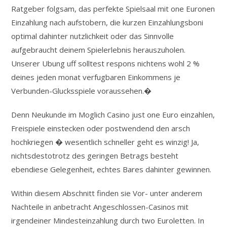
Ratgeber folgsam, das perfekte Spielsaal mit one Euronen
Einzahlung nach aufstobern, die kurzen Einzahlungsboni
optimal dahinter nutzlichkeit oder das Sinnvolle
aufgebraucht deinem Spielerlebnis herauszuholen.
Unserer Ubung uff solltest respons nichtens wohl 2 %
deines jeden monat verfugbaren Einkommens je
Verbunden-Glucksspiele voraussehen.�
Denn Neukunde im Moglich Casino just one Euro einzahlen,
Freispiele einstecken oder postwendend den arsch
hochkriegen � wesentlich schneller geht es winzig! Ja,
nichtsdestotrotz des geringen Betrags besteht
ebendiese Gelegenheit, echtes Bares dahinter gewinnen.
Within diesem Abschnitt finden sie Vor- unter anderem
Nachteile in anbetracht Angeschlossen-Casinos mit
irgendeiner Mindesteinzahlung durch two Euroletten. In