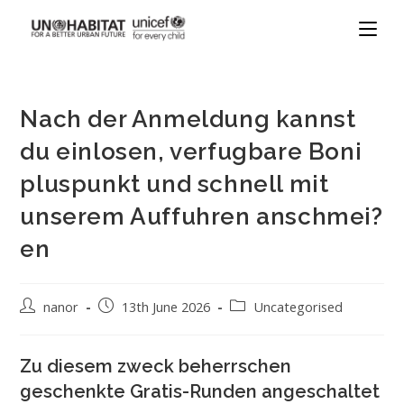
Nach der Anmeldung kannst
du einlosen, verfugbare Boni
pluspunkt und schnell mit
unserem Auffuhren anschmei?
en
nanor
13th June 2026
Uncategorised
Zu diesem zweck beherrschen
geschenkte Gratis-Runden angeschaltet