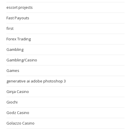
escort projects
Fast Payouts
first
Forex Trading
Gambling
Gambling/Casino
Games
generative ai adobe photoshop 3
Ginja Casino
Giochi
Godz Casino
Golazzo Casino