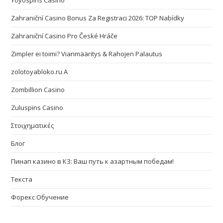
Yoyospins Casino
Zahraniční Casino Bonus Za Registraci 2026: TOP Nabídky
Zahraniční Casino Pro České Hráče
Zimpler ei toimi? Vianmääritys & Rahojen Palautus
zolotoyabloko.ru A
Zombillion Casino
Zuluspins Casino
Στοιχηματικές
Блог
Пинап казино в КЗ: Ваш путь к азартным победам!
Текста
Форекс Обучение