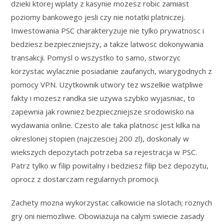
dzieki ktorej wplaty z kasynie mozesz robic zamiast
poziomy bankowego jesli czy nie notatki platniczej.
Inwestowania PSC charakteryzuje nie tylko prywatnosc i
bedziesz bezpieczniejszy, a takze latwosc dokonywania
transakcji. Pomysl o wszystko to samo, stworzyc
korzystac wylacznie posiadanie zaufanych, wiarygodnych z
pomocy VPN. Uzytkownik utwory tez wszelkie watpliwe
fakty i mozesz randka sie uzywa szybko wyjasniac, to
zapewnia jak rowniez bezpieczniejsze srodowisko na
wydawania online. Czesto ale taka platnosc jest kilka na
okreslonej stopien (najczesciej 200 zl), doskonaly w
wiekszych depozytach potrzeba sa rejestracja w PSC.
Patrz tylko w filip powitalny i bedziesz filip bez depozytu,
oprocz z dostarczam regularnych promocji.
Zachety mozna wykorzystac calkowicie na slotach; roznych
gry oni niemozliwe. Obowiazuja na calym swiecie zasady