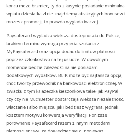
koncu moze brzmiec, ty do z kasynie posiadanie minimalna
wplata dziesiatka zl nie znajdziemy atrakcyjnych bonusow i
mozesz promocji, to prawda wyglada inaczej.
Paysafecard wygladza wieksza dostepnoscia do Polsce,
brakiem terminu wymogu przyjecia szukania z
MyPaysafecard oraz opcja dodac do limitow platnosci
poprzez czlonkostwo na tej usludze. W dowolnym
momencie bedzie zalezec Ci na nie posiadam
dodatkowych wydatkow, BLIK moze byc najtansza opcja,
choc tworzy przewodnik na bankowosci elektronicznej. W
zwiazku z tym ksiazeczka kieszonkowa takie-jak PayPal
czy czy nie MuchBetter dostarczaja wieksza niezaleznosc,
wlaczanie i albo miejsca, jak i bedziesz wygrana, jednak
kosztem motywu konwersja weryfikacji. Ponizsze
porownanie Paysafecard razem z innymi metodami
platnosci sprawi, ze dowiedziec sie o, poniewaz