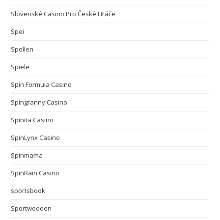
Slovenské Casino Pro České Hráče
Spei
Spellen
Spiele
Spin Formula Casino
Spingranny Casino
Spinita Casino
SpinLynx Casino
Spinmama
SpinRain Casino
sportsbook
Sportwedden