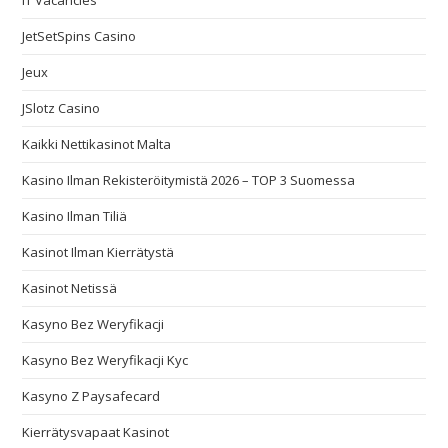
IT Vacancies
JetSetSpins Casino
Jeux
JSlotz Casino
Kaikki Nettikasinot Malta
Kasino Ilman Rekisteröitymistä 2026 – TOP 3 Suomessa
Kasino Ilman Tiliä
Kasinot Ilman Kierrätystä
Kasinot Netissä
Kasyno Bez Weryfikacji
Kasyno Bez Weryfikacji Kyc
Kasyno Z Paysafecard
Kierrätysvapaat Kasinot