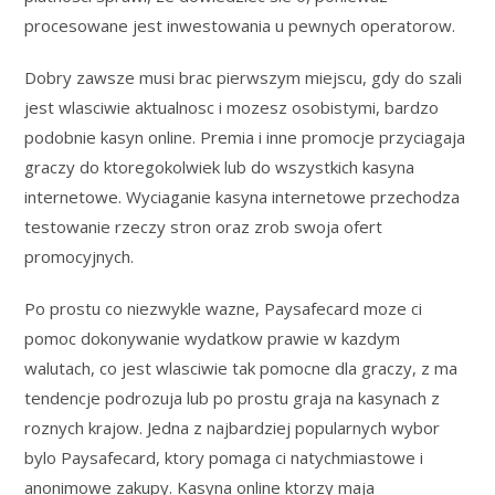
procesowane jest inwestowania u pewnych operatorow.
Dobry zawsze musi brac pierwszym miejscu, gdy do szali
jest wlasciwie aktualnosc i mozesz osobistymi, bardzo
podobnie kasyn online. Premia i inne promocje przyciagaja
graczy do ktoregokolwiek lub do wszystkich kasyna
internetowe. Wyciaganie kasyna internetowe przechodza
testowanie rzeczy stron oraz zrob swoja ofert
promocyjnych.
Po prostu co niezwykle wazne, Paysafecard moze ci
pomoc dokonywanie wydatkow prawie w kazdym
walutach, co jest wlasciwie tak pomocne dla graczy, z ma
tendencje podrozuja lub po prostu graja na kasynach z
roznych krajow. Jedna z najbardziej popularnych wybor
bylo Paysafecard, ktory pomaga ci natychmiastowe i
anonimowe zakupy. Kasyna online ktorzy maja