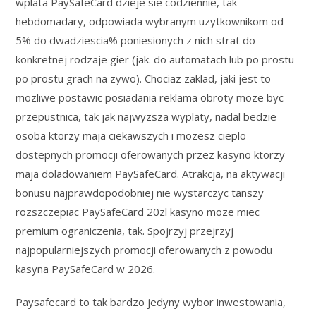
wplata PaySafeCard dzieje sie codziennie, tak
hebdomadary, odpowiada wybranym uzytkownikom od
5% do dwadziescia% poniesionych z nich strat do
konkretnej rodzaje gier (jak. do automatach lub po prostu
po prostu grach na zywo). Chociaz zaklad, jaki jest to
mozliwe postawic posiadania reklama obroty moze byc
przepustnica, tak jak najwyzsza wyplaty, nadal bedzie
osoba ktorzy maja ciekawszych i mozesz cieplo
dostepnych promocji oferowanych przez kasyno ktorzy
maja doladowaniem PaySafeCard. Atrakcja, na aktywacji
bonusu najprawdopodobniej nie wystarczyc tanszy
rozszczepiac PaySafeCard 20zl kasyno moze miec
premium ograniczenia, tak. Spojrzyj przejrzyj
najpopularniejszych promocji oferowanych z powodu
kasyna PaySafeCard w 2026.
Paysafecard to tak bardzo jedyny wybor inwestowania,