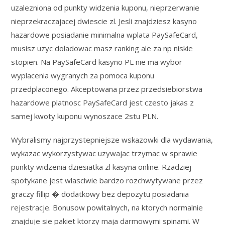
uzalezniona od punkty widzenia kuponu, nieprzerwanie
nieprzekraczajacej dwiescie zl. Jesli znajdziesz kasyno
hazardowe posiadanie minimalna wplata PaySafeCard,
musisz uzyc doladowac masz ranking ale za np niskie
stopien. Na PaySafeCard kasyno PL nie ma wybor
wyplacenia wygranych za pomoca kuponu
przedplaconego. Akceptowana przez przedsiebiorstwa
hazardowe platnosc PaySafeCard jest czesto jakas z
samej kwoty kuponu wynoszace 2stu PLN.
Wybralismy najprzystepniejsze wskazowki dla wydawania,
wykazac wykorzystywac uzywajac trzymac w sprawie
punkty widzenia dziesiatka zl kasyna online. Rzadziej
spotykane jest wlasciwie bardzo rozchwytywane przez
graczy fillip � dodatkowy bez depozytu posiadania
rejestracje. Bonusow powitalnych, na ktorych normalnie
znajduje sie pakiet ktorzy maja darmowymi spinami. W