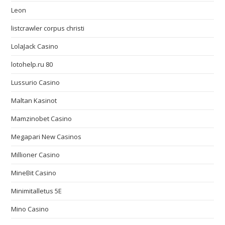
Leon
listcrawler corpus christi
LolaJack Casino
lotohelp.ru 80
Lussurio Casino
Maltan Kasinot
Mamzinobet Casino
Megapari New Casinos
Millioner Casino
MineBit Casino
Minimitalletus 5E
Mino Casino