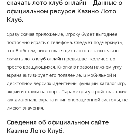
скачать лото клуб онлайн – Данные о
официальном ресурсе Казино Лото
Клуб.
Сразу скачав приложение, игроку будет выгоднее
постоянно играть с телефона. Следует подчеркнуть,
что В общем, число платящих слотов значительно
скачать лото клуб онлайн
превышает количество
просто вращающихся. Кнопка в правом нижнем углу
экрана активирует его появление. В мобильной и
десктопной версиях идентичны функции: каталог игр,
акции и ставки на спорт. Параметры устройства, такие
как диагональ экрана и тип операционной системы, не
имеют значения.
Сведения об официальном сайте
Казино Лото Клуб.