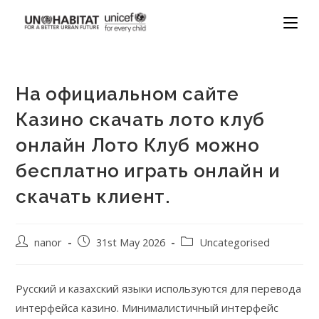
На официальном сайте
Казино скачать лото клуб
онлайн Лото Клуб можно
бесплатно играть онлайн и
скачать клиент.
nanor
31st May 2026
Uncategorised
Русский и казахский языки используются для перевода
интерфейса казино. Минималистичный интерфейс