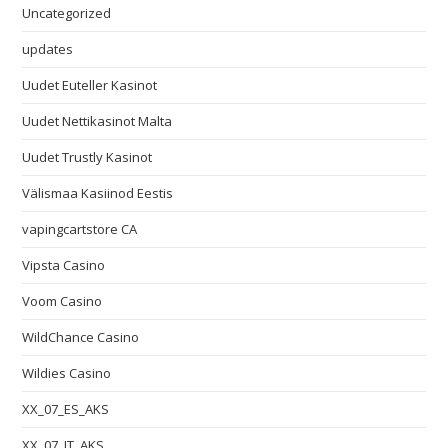
Uncategorized
updates
Uudet Euteller Kasinot
Uudet Nettikasinot Malta
Uudet Trustly Kasinot
Välismaa Kasiinod Eestis
vapingcartstore CA
Vipsta Casino
Voom Casino
WildChance Casino
Wildies Casino
XX_07_ES_AKS
XX_07_IT_AKS