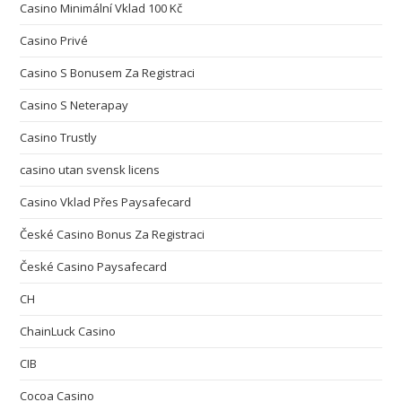
Casino Minimální Vklad 100 Kč
Casino Privé
Casino S Bonusem Za Registraci
Casino S Neterapay
Casino Trustly
casino utan svensk licens
Casino Vklad Přes Paysafecard
České Casino Bonus Za Registraci
České Casino Paysafecard
CH
ChainLuck Casino
CIB
Cocoa Casino