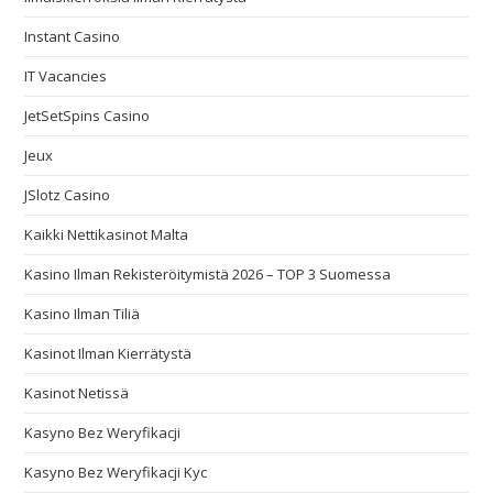
Instant Casino
IT Vacancies
JetSetSpins Casino
Jeux
JSlotz Casino
Kaikki Nettikasinot Malta
Kasino Ilman Rekisteröitymistä 2026 – TOP 3 Suomessa
Kasino Ilman Tiliä
Kasinot Ilman Kierrätystä
Kasinot Netissä
Kasyno Bez Weryfikacji
Kasyno Bez Weryfikacji Kyc