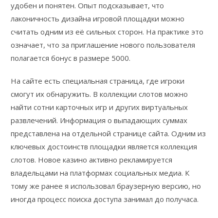
удобен и понятен. Опыт подсказывает, что
лаконичность дизайна игровой площадки можно
считать одним из её сильных сторон. На практике это
означает, что за приглашение нового пользователя
полагается бонус в размере 5000.
На сайте есть специальная страница, где игроки
смогут их обнаружить. В коллекции слотов можно
найти сотни карточных игр и других виртуальных
развлечений.
Информация о выпадающих суммах
представлена на отдельной странице сайта. Одним из
ключевых достоинств площадки является коллекция
слотов. Новое казино активно рекламируется
владельцами на платформах социальных медиа. К
тому же ранее я использовал браузерную версию, но
иногда процесс поиска доступа занимал до получаса.