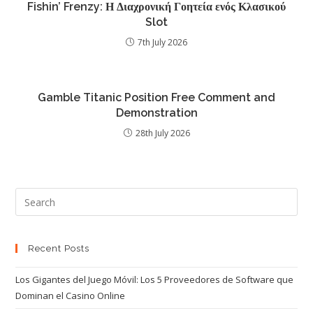
Fishin’ Frenzy: Η Διαχρονική Γοητεία ενός Κλασικού
Slot
7th July 2026
Gamble Titanic Position Free Comment and
Demonstration
28th July 2026
Recent Posts
Los Gigantes del Juego Móvil: Los 5 Proveedores de Software que
Dominan el Casino Online