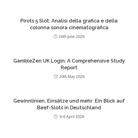
Pirots 5 Slot: Analisi della grafica e della
colonna sonora cinematografica
26th June 2026
GambleZen UK Login: A Comprehensive Study
Report
20th May 2026
Gewinnlinien, Einsätze und mehr: Ein Blick auf
Beef-Slots in Deutschland
3rd April 2026