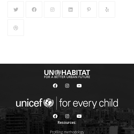
Resources:
Profiling methodology