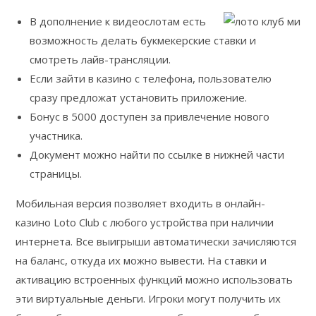
В дополнение к видеослотам есть
возможность делать букмекерские ставки и
смотреть лайв-трансляции.
Если зайти в казино с телефона, пользователю
сразу предложат установить приложение.
Бонус в 5000 доступен за привлечение нового
участника.
Документ можно найти по ссылке в нижней части
страницы.
Мобильная версия позволяет входить в онлайн-
казино Loto Club с любого устройства при наличии
интернета. Все выигрыши автоматически зачисляются
на баланс, откуда их можно вывести. На ставки и
активацию встроенных функций можно использовать
эти виртуальные деньги. Игроки могут получить их