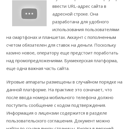
ввести URL-адрес сайта в
адресной строке. Она
разработана для удобного
использования пользователями
на смартфонах и планшетах. Аккаунт с пополненным
счетом обязателен для ставок на деньги. Поскольку
казино новое, оператору еще предстоит поработать
над промопредложениями. Букмекерская платформа,
еще одна важная часть сайта.
Игровые аппараты размещены в случайном порядке на
данной платформе. На практике это означает, что
после ввода номера мобильного телефона должно
поступить сообщение с кодом подтверждения.
Информация о лицензии содержится в разделе
пользовательского соглашения. Документ можно
найти по ссылке внизу страницы. Кнопка в верхней