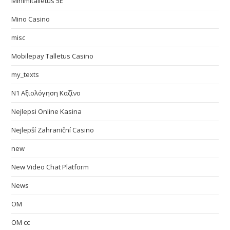
Minimitalletus 5E
Mino Casino
misc
Mobilepay Talletus Casino
my_texts
N1 Αξιολόγηση Καζίνο
Nejlepsi Online Kasina
Nejlepší Zahraniční Casino
new
New Video Chat Platform
News
OM
OM cc