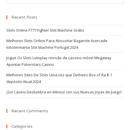
Recent Posts
Slots Online F777 Fighter Slot Machine Grátis
Melhores Slots Online Para Abiscoitar Bagarote Acercade
lobstermania Slot Machine Portugal 2024
Jogue Os Slots Lotoplay revisão de cassino móvel Megaway
Apontar Pokerstars Casino
Melhores Sites De Slots Uma vez que Dinheiro Box of Ra $ 1
depósito Atual 2024
¡Sol Casino Deslumbra en México con sus Nuevas Joyas de Juego!
Recent Comments
Categories