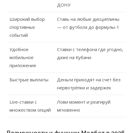
ДОНУ
Широкий выбор
Ставь на любые дисциплины
спортивных
— от футбола до формулы-1
событий
Удобное
Ставки с телефона где угодно,
мобильное
даже на Кубани
приложение
Быстрые выплаты
Деньги приходят на счет без
нервотрёпки и задержек
Live-ставки с
Лови момент и реагируй
множеством опций
мгновенно