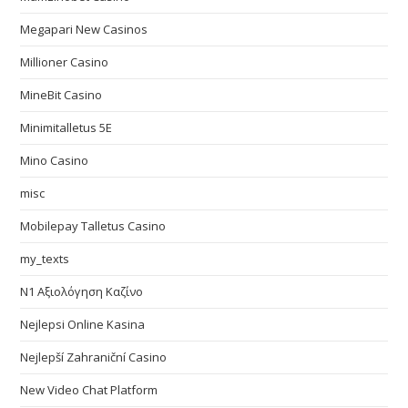
Megapari New Casinos
Millioner Casino
MineBit Casino
Minimitalletus 5E
Mino Casino
misc
Mobilepay Talletus Casino
my_texts
N1 Αξιολόγηση Καζίνο
Nejlepsi Online Kasina
Nejlepší Zahraniční Casino
New Video Chat Platform