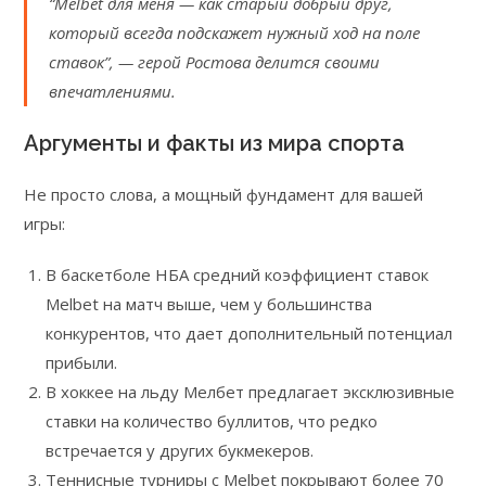
“Melbet для меня — как старый добрый друг,
который всегда подскажет нужный ход на поле
ставок”, — герой Ростова делится своими
впечатлениями.
Аргументы и факты из мира спорта
Не просто слова, а мощный фундамент для вашей
игры:
В баскетболе НБА средний коэффициент ставок
Melbet на матч выше, чем у большинства
конкурентов, что дает дополнительный потенциал
прибыли.
В хоккее на льду Мелбет предлагает эксклюзивные
ставки на количество буллитов, что редко
встречается у других букмекеров.
Теннисные турниры с Melbet покрывают более 70