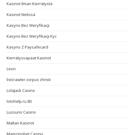
Kasinot Ilman Kierrätystä
Kasinot Netissä
Kasyno Bez Weryfikacji
Kasyno Bez Weryfikacji Kyc
Kasyno Z Paysafecard
Kierrätysvapaat Kasinot
Leon
listcrawler corpus christi
LolaJack Casino
lotohelp.ru 80
Lussurio Casino
Maltan Kasinot
Mamzinobet Casino