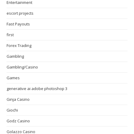
Entertainment
escort projects
Fast Payouts
first
Forex Trading
Gambling
Gambling/Casino
Games
generative ai adobe photoshop 3
Ginja Casino
Giochi
Godz Casino
Golazzo Casino