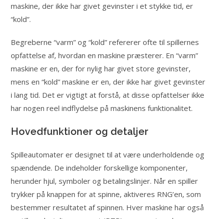
maskine, der ikke har givet gevinster i et stykke tid, er
“kold”.
Begreberne “varm” og “kold” refererer ofte til spillernes
opfattelse af, hvordan en maskine præsterer. En “varm”
maskine er en, der for nylig har givet store gevinster,
mens en “kold” maskine er en, der ikke har givet gevinster
i lang tid. Det er vigtigt at forstå, at disse opfattelser ikke
har nogen reel indflydelse på maskinens funktionalitet.
Hovedfunktioner og detaljer
Spilleautomater er designet til at være underholdende og
spændende. De indeholder forskellige komponenter,
herunder hjul, symboler og betalingslinjer. Når en spiller
trykker på knappen for at spinne, aktiveres RNG’en, som
bestemmer resultatet af spinnen. Hver maskine har også