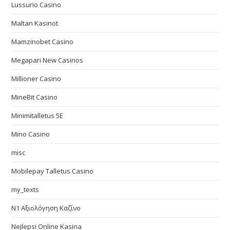
Lussurio Casino
Maltan Kasinot
Mamzinobet Casino
Megapari New Casinos
Millioner Casino
MineBit Casino
Minimitalletus 5E
Mino Casino
misc
Mobilepay Talletus Casino
my_texts
N1 Αξιολόγηση Καζίνο
Nejlepsi Online Kasina