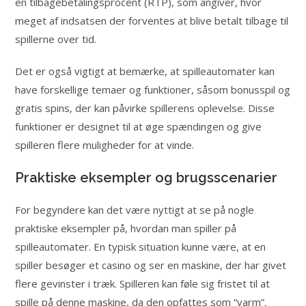
en tilbagebetalingsprocent (RTP), som angiver, hvor
meget af indsatsen der forventes at blive betalt tilbage til
spillerne over tid.
Det er også vigtigt at bemærke, at spilleautomater kan
have forskellige temaer og funktioner, såsom bonusspil og
gratis spins, der kan påvirke spillerens oplevelse. Disse
funktioner er designet til at øge spændingen og give
spilleren flere muligheder for at vinde.
Praktiske eksempler og brugsscenarier
For begyndere kan det være nyttigt at se på nogle
praktiske eksempler på, hvordan man spiller på
spilleautomater. En typisk situation kunne være, at en
spiller besøger et casino og ser en maskine, der har givet
flere gevinster i træk. Spilleren kan føle sig fristet til at
spille på denne maskine, da den opfattes som “varm”.