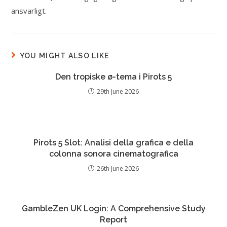
ansvarligt.
YOU MIGHT ALSO LIKE
Den tropiske ø-tema i Pirots 5
29th June 2026
Pirots 5 Slot: Analisi della grafica e della
colonna sonora cinematografica
26th June 2026
GambleZen UK Login: A Comprehensive Study
Report