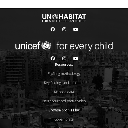
Resources:
Profiling methodology
Key findings and indicators
Mapped data
Neighbourhood profile video
Browse profiles by:
Governorate