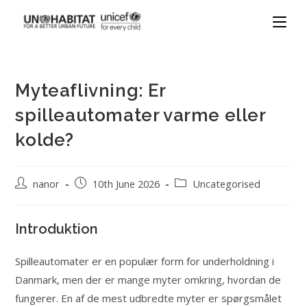
Myteaflivning: Er
spilleautomater varme eller
kolde?
nanor
10th June 2026
Uncategorised
Introduktion
Spilleautomater er en populær form for underholdning i
Danmark, men der er mange myter omkring, hvordan de
fungerer. En af de mest udbredte myter er spørgsmålet