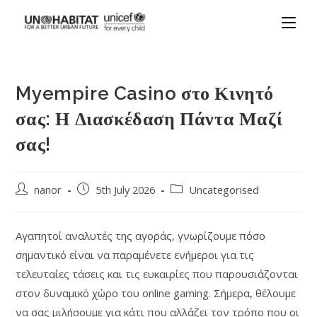
Myempire Casino στο Κινητό
σας: Η Διασκέδαση Πάντα Μαζί
σας!
nanor
5th July 2026
Uncategorised
Αγαπητοί αναλυτές της αγοράς, γνωρίζουμε πόσο
σημαντικό είναι να παραμένετε ενήμεροι για τις
τελευταίες τάσεις και τις ευκαιρίες που παρουσιάζονται
στον δυναμικό χώρο του online gaming. Σήμερα, θέλουμε
να σας μιλήσουμε για κάτι που αλλάζει τον τρόπο που οι