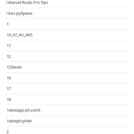
! Marvel Rivals Pro Tips
! Без рубрики
1
10_07_AU_AKS
11
12
123texts
16
17
18
1xbetapp-ph.com5
1xbetph.ph66
2