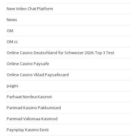
New Video Chat Platform
News
OM
OM cc
Online Casino Deutschland für Schweizer 2026: Top 3 Test
Online Casino Paysafe
Online Casino Vklad Paysafecard
pages
Parhaat Nordea Kasinot
Parimad Kasiino Pakkumised
Parimad Välismaa Kasiinod
Paynplay Kasiino Eesti