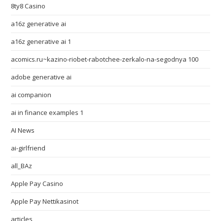
8ty8 Casino
a16z generative ai
a16z generative ai 1
acomics.ru~kazino-riobet-rabotchee-zerkalo-na-segodnya 100
adobe generative ai
ai companion
ai in finance examples 1
AI News
ai-girlfriend
all_BAz
Apple Pay Casino
Apple Pay Nettikasinot
articles