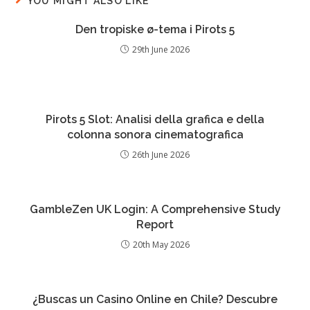
YOU MIGHT ALSO LIKE
Den tropiske ø-tema i Pirots 5
29th June 2026
Pirots 5 Slot: Analisi della grafica e della
colonna sonora cinematografica
26th June 2026
GambleZen UK Login: A Comprehensive Study
Report
20th May 2026
¿Buscas un Casino Online en Chile? Descubre