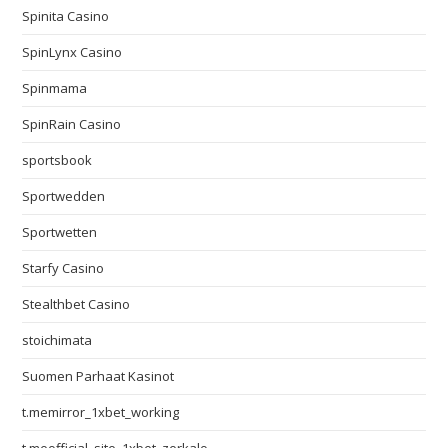
Spinita Casino
SpinLynx Casino
Spinmama
SpinRain Casino
sportsbook
Sportwedden
Sportwetten
Starfy Casino
Stealthbet Casino
stoichimata
Suomen Parhaat Kasinot
t.memirror_1xbet_working