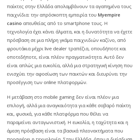
παίκτες στην Ελλάδα απολαμβάνουν τα αγαπημένα τους
παιχνίδια: την απρόσκοπτη εμπειρία του
Myempire
casino
απευθείας από το smartphone τους. Η
τεχνολογία έχει κάνει άλματα, και η δυνατότητα να έχετε
πρόσβαση σε μια πλήρη γκάμα παιχνιδιών καζίνο, από
φρουτάκια μέχρι live dealer τραπέζια, οπουδήποτε και
οποτεδήποτε, είναι πλέον πραγματικότητα. Αυτό δεν
είναι απλώς μια ευκολία, αλλά μια στρατηγική κίνηση που
ενισχύει την αφοσίωση των παικτών και διευρύνει την
προσέγγιση των online πλατφορμών.
Η μετάβαση στο mobile gaming δεν είναι πλέον μια
επιλογή, αλλά μια αναγκαιότητα για κάθε σοβαρό παίκτη
και, φυσικά, για κάθε πλατφόρμα που θέλει να
παραμείνει ανταγωνιστική. Η ευκολία, η ταχύτητα και η
άμεση πρόσβαση είναι τα βασικά πλεονεκτήματα που
προσφέρει η τεχνολογία. Στην Ελλάδα, όπου η διείσδυση