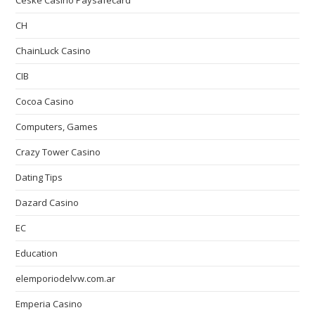
České Casino Paysafecard
CH
ChainLuck Casino
CIB
Cocoa Casino
Computers, Games
Crazy Tower Сasino
Dating Tips
Dazard Casino
EC
Education
elemporiodelvw.com.ar
Emperia Casino