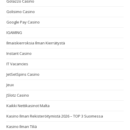
Golazzo Casino
Golisimo Casino
Google Pay Casino
IGAMING
Ilmaiskierroksia Ilman Kierrätystä
Instant Casino
IT Vacancies
JetSetSpins Casino
Jeux
JSlotz Casino
Kaikki Nettikasinot Malta
Kasino Ilman Rekisteröitymistä 2026 – TOP 3 Suomessa
Kasino Ilman Tiliä