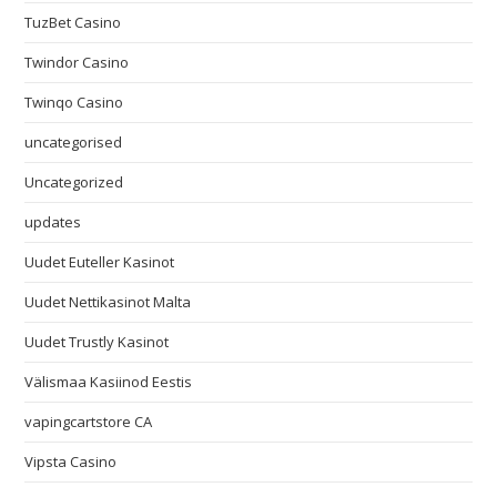
TuzBet Casino
Twindor Casino
Twinqo Casino
uncategorised
Uncategorized
updates
Uudet Euteller Kasinot
Uudet Nettikasinot Malta
Uudet Trustly Kasinot
Välismaa Kasiinod Eestis
vapingcartstore CA
Vipsta Casino