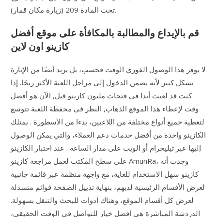
تحت المادة 209 (زيارة مكان قمار).
قم بالإيداع والمطالبة بالمكافأة على موقع أفضل
كازينو اون لاين
لا يوفر هذا الوصول الفوري الوقت فحسب، بل يزيد أيضًا من الإثارة
بشكل كبير لأنه يضمن الدخول إلى مراحل اللعبة الأكثر ربحًا. إذا
كنت قد لعبت أبدا في فتحات مليون كازينو قبل, الآن هو أفضل
وقت لإعطاء هذا الموقع الذهاب, النظر في محفظة اللعبة تتوسع
لتغطية جميع أنواع مختلفة من اللاعبين، بدءا من الأسطورة . يمتلك
الكازينو واحدة من أفضل خدمات دعم العملاء، والتي يمكن الوصول
إليها عبر تيليجرام أو الويب على مدار الساعة . عند اختبار الكازينو
على سطح المكتب لعمل مراجعة كازينو AmunRa، وجدت أنه
كازينو سهل الاستخدام للغاية، مع واجهة منظمة عبر قائمة جانبية
لعرض الأقسام الرئيسية لديهم، بنهاية تذييل الصفحة قوائم منسدلة
لعرض كل أقسام الموقع، وهناك أدوات للبحث والتنقل بسهولة.
الدردشة المباشرة هي أفضل خيار للتواصل في الوقت الحقيقي،