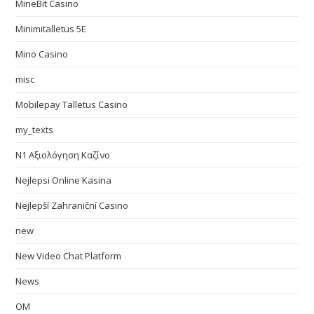
MineBit Casino
Minimitalletus 5E
Mino Casino
misc
Mobilepay Talletus Casino
my_texts
N1 Αξιολόγηση Καζίνο
Nejlepsi Online Kasina
Nejlepší Zahraniční Casino
new
New Video Chat Platform
News
OM