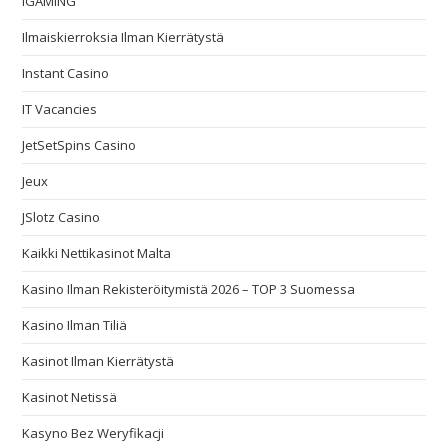
IGAMING
Ilmaiskierroksia Ilman Kierrätystä
Instant Casino
IT Vacancies
JetSetSpins Casino
Jeux
JSlotz Casino
Kaikki Nettikasinot Malta
Kasino Ilman Rekisteröitymistä 2026 – TOP 3 Suomessa
Kasino Ilman Tiliä
Kasinot Ilman Kierrätystä
Kasinot Netissä
Kasyno Bez Weryfikacji