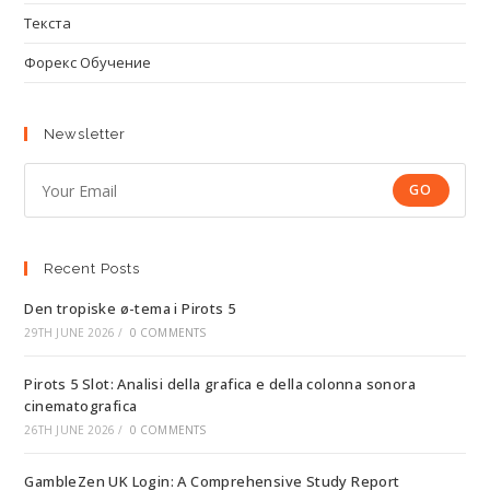
Текста
Форекс Обучение
Newsletter
GO
Recent Posts
Den tropiske ø-tema i Pirots 5
29TH JUNE 2026
/
0 COMMENTS
Pirots 5 Slot: Analisi della grafica e della colonna sonora
cinematografica
26TH JUNE 2026
/
0 COMMENTS
GambleZen UK Login: A Comprehensive Study Report