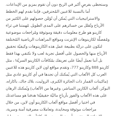
وستحظى بفرصٍ أكبر في الربح دون أن تقوم بمزيدٍ من الإيداعات.
أما بالنسبة للاعبين المُحترفين، فإننا نقدم لهم الخطط
والاستراتيجيات التي يُمكن أن تُؤمِّن حصولهم على الكثير من
الأرباح وتُقلل من خسائرهم على المدى الطويل. مُهمتنا في ثراء
كازينو هو طرح معلومات دقيقة وموثوقة ومُراجعات موضوعية
ومُفصلَّة لكازينوهات الإنترنت ومواقع المراهنات الرياضية المُختلفة
لتكون على درايّة بطبيعة عمل هذه الكازينوهات وكيفيّة تحقيق
الأرباح منها والحصول على أفضل تجربة لعب ولا نكتفي بهذا فقط
بل أننا نعمل أيضًا على تعريفك بمُكافآت الكازينو السريّة! ، مثل
كازينو 888 وكازينو 777، وتقدم مواقع اون لاين كازينو هذه للاعبين
العرب كل الألعاب التي يُمكنك أن تجدها في أي كازينو عادي مثل
(ماكينات القمار ذات الجائزة الكبرى، الروليت، بلاك جاك، باكاراه،
البوكر، ألعاب الكازين المباشر، وغيرها من الألعاب) ويُمكنك الرهان
على هذه الألعاب والفوز بأرباحٍ ماليّة حقيقيّة! هدفنا هو مساعدتك
في اختيا ر أفضل مواقع ألعاب الكازينو أون لاين، من خلال
مراجعات موثوقة ومحايدة، وتعاملات مصرفية آمنة وسرية،