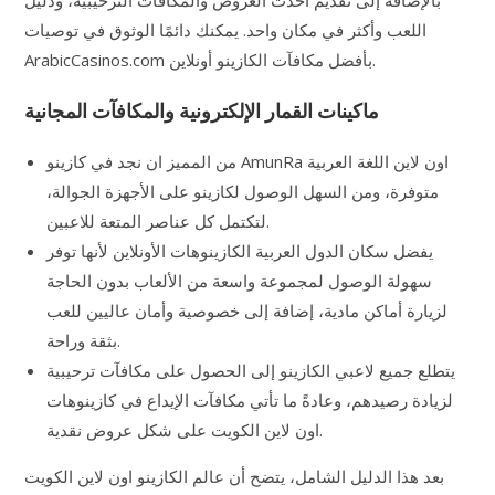
بالإضافة إلى تقديم أحدث العروض والمكافآت الترحيبية، ودليل
اللعب وأكثر في مكان واحد. يمكنك دائمًا الوثوق في توصيات
ArabicCasinos.com بأفضل مكافآت الكازينو أونلاين.
ماكينات القمار الإلكترونية والمكافآت المجانية
من المميز ان نجد في كازينو AmunRa اون لاين اللغة العربية
متوفرة، ومن السهل الوصول لكازينو على الأجهزة الجوالة،
لتكتمل كل عناصر المتعة للاعبين.
يفضل سكان الدول العربية الكازينوهات الأونلاين لأنها توفر
سهولة الوصول لمجموعة واسعة من الألعاب بدون الحاجة
لزيارة أماكن مادية، إضافة إلى خصوصية وأمان عاليين للعب
بثقة وراحة.
يتطلع جميع لاعبي الكازينو إلى الحصول على مكافآت ترحيبية
لزيادة رصيدهم، وعادةً ما تأتي مكافآت الإيداع في كازينوهات
اون لاين الكويت على شكل عروض نقدية.
بعد هذا الدليل الشامل، يتضح أن عالم الكازينو اون لاين الكويت