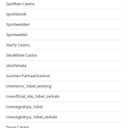
SpinRain Casino
sportsbook
Sportwedden
Sportwetten
Starfy Casino
Stealthbet Casino
stoichimata
Suomen Parhaat Kasinot
t.memirror_1xbet_working
t.meofficial_site_1xbet_zerkalo
t.mesegodnya_1xbet
t.mesegodnya_1xbet_zerkalo
Tesor Casino