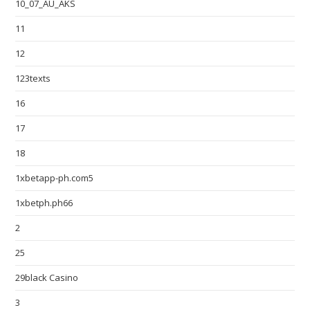
10_07_AU_AKS
11
12
123texts
16
17
18
1xbetapp-ph.com5
1xbetph.ph66
2
25
29black Casino
3