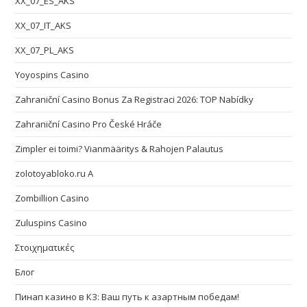
XX_07_ES_AKS
XX_07_IT_AKS
XX_07_PL_AKS
Yoyospins Casino
Zahraniční Casino Bonus Za Registraci 2026: TOP Nabídky
Zahraniční Casino Pro České Hráče
Zimpler ei toimi? Vianmääritys & Rahojen Palautus
zolotoyabloko.ru A
Zombillion Casino
Zuluspins Casino
Στοιχηματικές
Блог
Пинап казино в КЗ: Ваш путь к азартным победам!