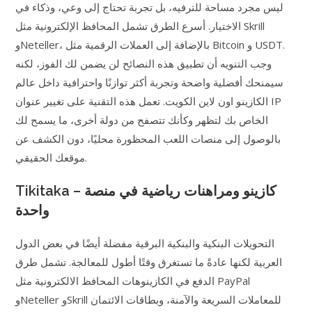
ليس مجرد مساحة للترفيه، بل تجربة تحتاج إلى وعي، وذكاء في
الاختيار. أسرع الطرق تشمل المحافظ الإلكترونية مثل Skrill
وNeteller، بالإضافة إلى العملات الرقمية مثل Bitcoin و USDT.
وجب التنويه أن تطبيق هذه النصائح لن يضمن لك الفوز، لكنه
سيمنحك أفضلية واضحة وتجربة أكثر توازنًا واحترافية داخل عالم
الكازينو اون لاين الكويت. تعمل هذه التقنية على تغيير عنوان IP
الخاص بك لتظهر وكأنك تتصفح من دولة أخرى، ما يسمح لك
بالوصول إلى منصات اللعب المحظورة محليًا، دون الكشف عن
موقعك الحقيقي.
Tikitaka – كازينو ومراهنات رياضية في منصة
واحدة
التحويلات البنكية والبنكية البرقية مفضلة أيضًا في بعض الدول
العربية لكنها عادةً ما تستغرق وقتًا أطول للمعالجة. تشمل طرق
الدفع في الكازينوهات المحافظ الالكترونية مثل PayPal
وNeteller وSkrill للمعاملات السريعة والآمنة، وبطاقات الائتمان