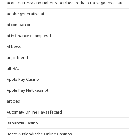
acomics.ru~kazino-riobet-rabotchee-zerkalo-na-segodnya 100
adobe generative ai
ai companion
ai in finance examples 1
AI News
ai-girlfriend
all_BAz
Apple Pay Casino
Apple Pay Nettikasinot
articles
Automaty Online Paysafecard
Bananzia Casino
Beste Ausländische Online Casinos