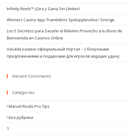
Infinity Reels™ ¡Gira y Gana Sin Límites!
Winnerz Casino App: Framtidens Spelupplevelse i Sverige
Los 5 Secretos para Sacarle el Máximo Provecho a tu Bono de
Bienvenida en Casinos Online
Vavada казино официальный портал – с бонусными
предложениями и подарками для игроков ищущих удачу
Recent Comments
Categories
! Marvel Rivals Pro Tips
! Без рубрики
1