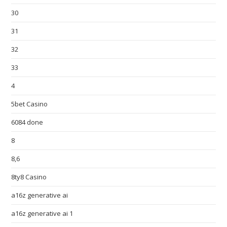
30
31
32
33
4
5bet Casino
6084 done
8
8,6
8ty8 Casino
a16z generative ai
a16z generative ai 1