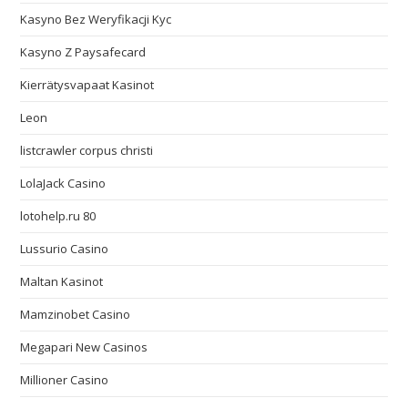
Kasyno Bez Weryfikacji Kyc
Kasyno Z Paysafecard
Kierrätysvapaat Kasinot
Leon
listcrawler corpus christi
LolaJack Casino
lotohelp.ru 80
Lussurio Casino
Maltan Kasinot
Mamzinobet Casino
Megapari New Casinos
Millioner Casino