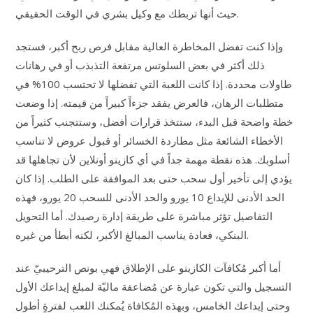
حيث أنها تربطك مع وكيل بشري في الوقت الحقيقي.
وإذا كنت تفضل المخاطرة العالية مقابل فرص ربح أكبر، فستجد
ذلك أكثر في بعض السلوتس مرتفعة التذبذب أو في رهانات
طاولات محددة. إذا كانت اللعبة التي تفضلها لا تحتسب 100% في
متطلبات الرهان، فالعرض يفقد جزءاً كبيراً من قيمته. إذا وضعت
خطة واضحة قبل البدء، ستتخذ قرارات أفضل، وستتجنب كثيراً من
الأخطاء الشائعة مثل مطاردة الخسائر أو قبول عروض لا تناسب
أسلوبك. هذه نقطة مهمة جداً في أي كازينو أونلاين لأن تجاهلها قد
يؤدي إلى تأخير أول سحب حتى بعد الموافقة على الطلب. إذا كان
الحد الأدنى للإيداع 10 يورو والحد الأدنى للسحب 20 يورو، فهذه
التفاصيل تؤثر مباشرة على طريقة إدارة رصيدك. أما التحويل
البنكي، فعادة يناسب المبالغ الأكبر، لكنه أبطأ من غيره.
أما أكبر مُكافآت الكازينو على الإطلاق فهي بونص الترحيبيّ عند
التسجيل والتي تكون عبارة عن مُضاعفة ماليّة لمبلغ إيداعك الأول
وحتى إيداعك الخامس، وبهذه المُكافاة يُمكنك اللعب لفترةٍ أطول