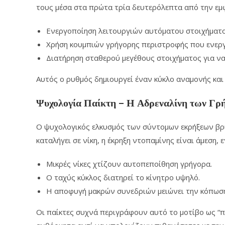
τους μέσα στα πρώτα τρία δευτερόλεπτα από την εμ
Ενεργοποίηση λειτουργιών αυτόματου στοιχήματος
Χρήση κουμπιών γρήγορης περιστροφής που ενεργ
Διατήρηση σταθερού μεγέθους στοιχήματος για να
Αυτός ο ρυθμός δημιουργεί έναν κύκλο αναμονής και
Ψυχολογία Παίκτη – Η Αδρεναλίνη των Γρ
Ο ψυχολογικός ελκυσμός των σύντομων εκρήξεων βρί
καταλήγει σε νίκη, η έκρηξη ντοπαμίνης είναι άμεση,
Μικρές νίκες χτίζουν αυτοπεποίθηση γρήγορα.
Ο ταχύς κύκλος διατηρεί το κίνητρο υψηλό.
Η αποφυγή μακρών συνεδριών μειώνει την κόπωση 
Οι παίκτες συχνά περιγράφουν αυτό το μοτίβο ως “π