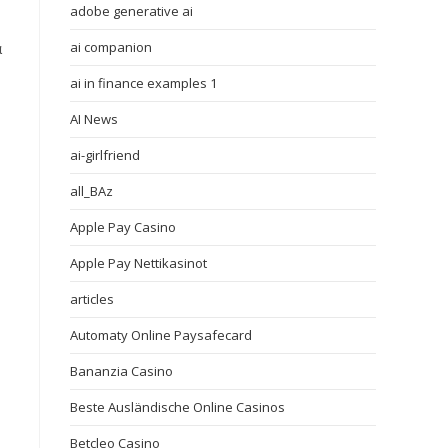
adobe generative ai
α
ai companion
ai in finance examples 1
AI News
ai-girlfriend
all_BAz
Apple Pay Casino
Apple Pay Nettikasinot
articles
Automaty Online Paysafecard
Bananzia Casino
Beste Ausländische Online Casinos
Betcleo Casino