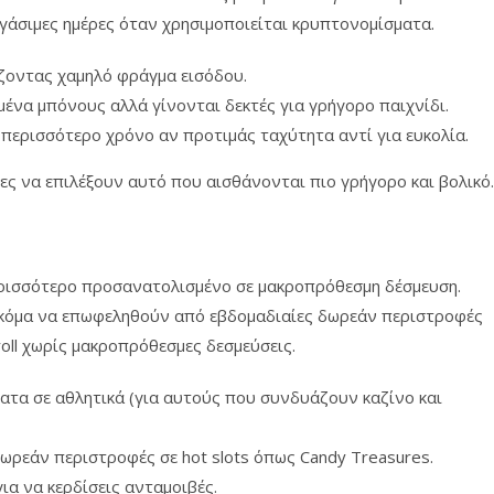
γάσιμες ημέρες όταν χρησιμοποιείται κρυπτονομίσματα.
ζοντας χαμηλό φράγμα εισόδου.
ισμένα μπόνους αλλά γίνονται δεκτές για γρήγορο παιχνίδι.
 περισσότερο χρόνο αν προτιμάς ταχύτητα αντί για ευκολία.
ες να επιλέξουν αυτό που αισθάνονται πιο γρήγορο και βολικό.
περισσότερο προσανατολισμένο σε μακροπρόθεσμη δέσμευση.
κόμα να επωφεληθούν από εβδομαδιαίες δωρεάν περιστροφές
roll χωρίς μακροπρόθεσμες δεσμεύσεις.
ατα σε αθλητικά (για αυτούς που συνδυάζουν καζίνο και
ωρεάν περιστροφές σε hot slots όπως Candy Treasures.
ια να κερδίσεις ανταμοιβές.