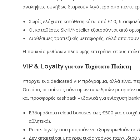
αναλήψεις συνήθως διαρκούν λιγότερο από πέντε ερ
Χωρίς ελάχιστη κατάθεση κάτω από €10, διασφαλί
Οι καταθέσεις Skrill/Neteller εξαιρούνται από ορ
Διαθέσιμες τραπεζικές μεταφορές, αλλά απαιτούν
Η ποικιλία μεθόδων πληρωμής επιτρέπει στους παίκτ
VIP & Loyalty για τον Ταχύτατο Παίκτη
Υπάρχει ένα dedicated VIP πρόγραμμα, αλλά είναι 
Ωστόσο, οι παίκτες σύντομων συνεδριών μπορούν α
και προσφορές cashback – ιδανικά για ενίσχυση bank
Εβδομαδιαία reload bonuses έως €500 για στοιχήμ
αθλητικά).
Points loyalty που μπορούν να εξαργυρωθούν σε δ
Δεν απαιτείται υποχρεωτικός χρόνος παιχνιδιού γ