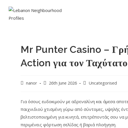
Mr Punter Casino – Γρ
Action για τον Ταχύτατ
nanor
26th June 2026
Uncategorised
Για όσους ευδοκιμούν με αδρεναλίνη και άμεσα αποτε
παιχνιδιού χτισμένη γύρω από σύντομες, υψηλής έντ
βελτιστοποιημένη για κινητά, επιτρέποντάς σου να 
περιμένεις φόρτωση σελίδας ή βαριά πλοήγηση.