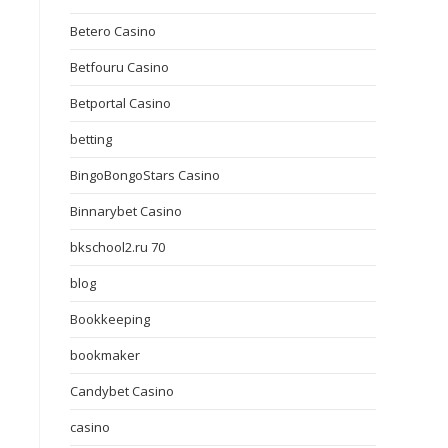
Betero Casino
Betfouru Casino
Betportal Casino
betting
BingoBongoStars Casino
Binnarybet Casino
bkschool2.ru 70
blog
Bookkeeping
bookmaker
Candybet Casino
casino