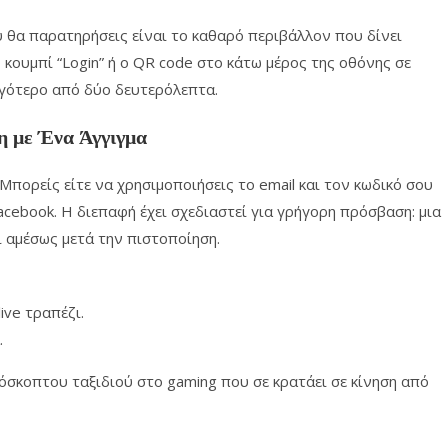
 θα παρατηρήσεις είναι το καθαρό περιβάλλον που δίνει
κουμπί “Login” ή ο QR code στο κάτω μέρος της οθόνης σε
ιγότερο από δύο δευτερόλεπτα.
η με Ένα Άγγιγμα
Μπορείς είτε να χρησιμοποιήσεις το email και τον κωδικό σου
acebook. Η διεπαφή έχει σχεδιαστεί για γρήγορη πρόσβαση: μια
 αμέσως μετά την πιστοποίηση.
ive τραπέζι.
.
όσκοπτου ταξιδιού στο gaming που σε κρατάει σε κίνηση από