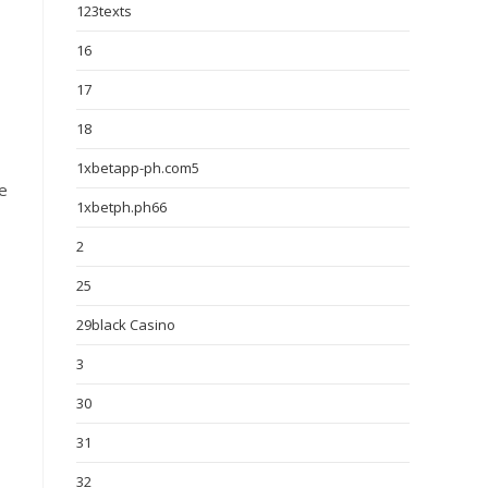
123texts
16
17
18
1xbetapp-ph.com5
ne
1xbetph.ph66
2
25
29black Casino
3
30
31
32