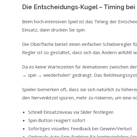
Die Entscheidungs‑Kugel – Timing bei
Beim hoch‑intensiven Spiel ist das Timing der Entscheid
Einsatz, dann drücken Sie spin.
Die Oberfläche bietet einen einfachen Schieberegler fü
Regler ist so gestaltet, dass sich das Ändern anfühlt 
Da es keine Wartezeiten für Animationen zwischen den S
→ spin → wiederholen“ gedrängt. Das Belohnungssyste
Spieler bemerken oft, dass sie sich natürlich zu höher
den Nervenkitzel spüren, mehr zu riskieren, um eine n
Schnell Einsatzniveau via Slider festlegen
Spin‑Button reagiert sofort
Sofortiges visuelles Feedback bei Gewinn/Verlust
Optionale Auto‑Spin‑Funktion für kontinuierliches Spi