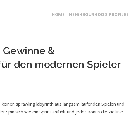
HOME
NEIGHBOURHOOD PROFILES
e Gewinne &
 für den modernen Spieler
keinen sprawling labyrinth aus langsam laufenden Spielen und
r Spin sich wie ein Sprint anfühlt und jeder Bonus die Ziellinie