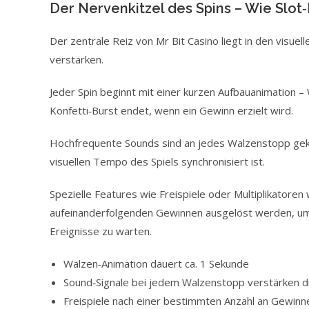
Der Nervenkitzel des Spins – Wie Sl
Der zentrale Reiz von Mr Bit Casino liegt in den visue
verstärken.
Jeder Spin beginnt mit einer kurzen Aufbauanimation – 
Konfetti‑Burst endet, wenn ein Gewinn erzielt wird.
Hochfrequente Sounds sind an jedes Walzenstopp gek
visuellen Tempo des Spiels synchronisiert ist.
Spezielle Features wie Freispiele oder Multiplikatoren
aufeinanderfolgenden Gewinnen ausgelöst werden, um di
Ereignisse zu warten.
Walzen‑Animation dauert ca. 1 Sekunde
Sound‑Signale bei jedem Walzenstopp verstärken d
Freispiele nach einer bestimmten Anzahl an Gewinn