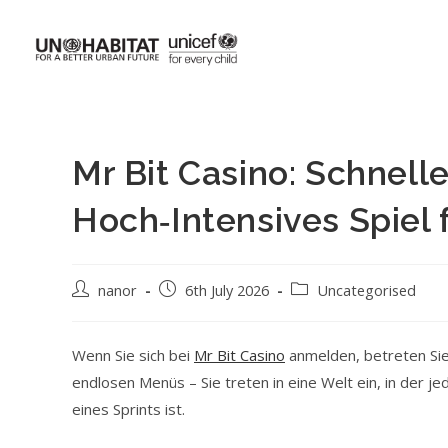
Mr Bit Casino: Schnell
Hoch‑Intensives Spiel
nanor
6th July 2026
Uncategorised
Wenn Sie sich bei
Mr Bit Casino
anmelden, betreten Sie 
endlosen Menüs – Sie treten in eine Welt ein, in der jede
eines Sprints ist.