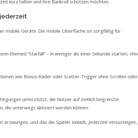
lzeit kurz halten und ihre Bankroll schützen möchten.
 jederzeit
r mobile Geräte. Die mobile Oberfläche ist sorgfältig für
neon‑themed “Starfall” – in weniger als einer Sekunde starten, oh
ktionen wie Bonus‑Räder oder Scatter‑Trigger ohne Scrollen oder
tigungen unterstützt, die Nutzer auf zeitlich begrenzte
 die unterwegs aktiviert werden können.
cht erzwungen, und das die Spieler einlädt, jederzeit einzusteigen,