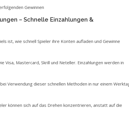
nderfolgenden Gewinnen
ungen – Schnelle Einzahlungen &
els ist, wie schnell Spieler ihre Konten aufladen und Gewinne
 Visa, Mastercard, Skrill und Neteller. Einzahlungen werden in
n bei Verwendung dieser schnellen Methoden in nur einem Werkta
eler können sich auf das Drehen konzentrieren, anstatt auf die