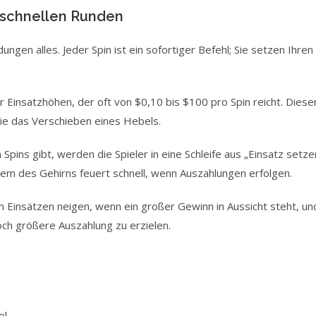
 schnellen Runden
ungen alles. Jeder Spin ist ein sofortiger Befehl; Sie setzen Ihren
r Einsatzhöhen, der oft von $0,10 bis $100 pro Spin reicht. Diese
wie das Verschieben eines Hebels.
pins gibt, werden die Spieler in eine Schleife aus „Einsatz setze
m des Gehirns feuert schnell, wenn Auszahlungen erfolgen.
en Einsätzen neigen, wenn ein großer Gewinn in Aussicht steht, un
och größere Auszahlung zu erzielen.
el