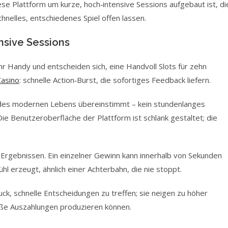
se Plattform um kurze, hoch‑intensive Sessions aufgebaut ist, di
hnelles, entschiedenes Spiel offen lassen.
nsive Sessions
Ihr Handy und entscheiden sich, eine Handvoll Slots für zehn
Casino
: schnelle Action‑Burst, die sofortiges Feedback liefern.
o des modernen Lebens übereinstimmt – kein stundenlanges
ie Benutzeroberfläche der Plattform ist schlank gestaltet; die
 Ergebnissen. Ein einzelner Gewinn kann innerhalb von Sekunden
l erzeugt, ähnlich einer Achterbahn, die nie stoppt.
ruck, schnelle Entscheidungen zu treffen; sie neigen zu höher
große Auszahlungen produzieren können.