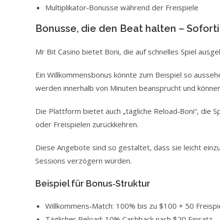
Multiplikator‑Bonusse während der Freispiele
Bonusse, die den Beat halten – Sofort
Mr Bit Casino bietet Boni, die auf schnelles Spiel ausge
Ein Willkommensbonus könnte zum Beispiel so aussehen:
werden innerhalb von Minuten beansprucht und können 
Die Plattform bietet auch „tägliche Reload‑Boni“, die 
oder Freispielen zurückkehren.
Diese Angebote sind so gestaltet, dass sie leicht ein
Sessions verzögern würden.
Beispiel für Bonus‑Struktur
Willkommens‑Match: 100% bis zu $100 + 50 Freispi
Täglicher Reload: 10% Cashback nach $20 Einsatz