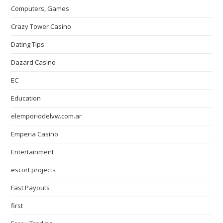
Computers, Games
Crazy Tower Сasino
Dating Tips
Dazard Casino
EC
Education
elemporiodelvw.com.ar
Emperia Casino
Entertainment
escort projects
Fast Payouts
first