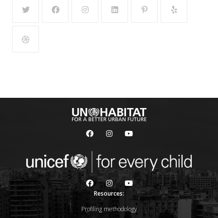
Resources:
Profiling methodology