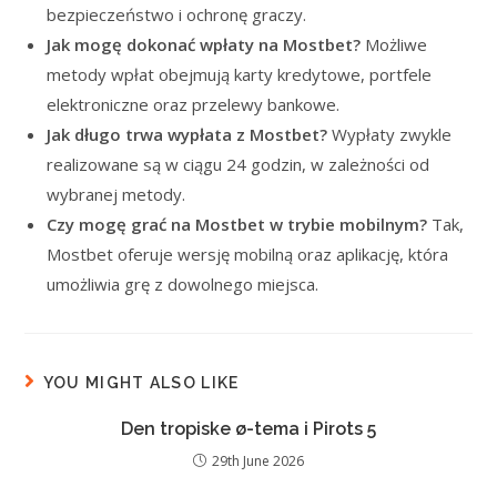
bezpieczeństwo i ochronę graczy.
Jak mogę dokonać wpłaty na Mostbet?
Możliwe
metody wpłat obejmują karty kredytowe, portfele
elektroniczne oraz przelewy bankowe.
Jak długo trwa wypłata z Mostbet?
Wypłaty zwykle
realizowane są w ciągu 24 godzin, w zależności od
wybranej metody.
Czy mogę grać na Mostbet w trybie mobilnym?
Tak,
Mostbet oferuje wersję mobilną oraz aplikację, która
umożliwia grę z dowolnego miejsca.
YOU MIGHT ALSO LIKE
Den tropiske ø-tema i Pirots 5
29th June 2026