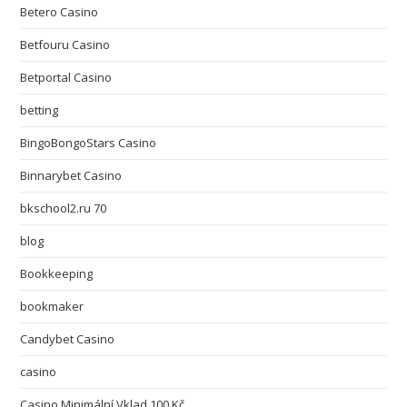
Betero Casino
Betfouru Casino
Betportal Casino
betting
BingoBongoStars Casino
Binnarybet Casino
bkschool2.ru 70
blog
Bookkeeping
bookmaker
Candybet Casino
casino
Casino Minimální Vklad 100 Kč