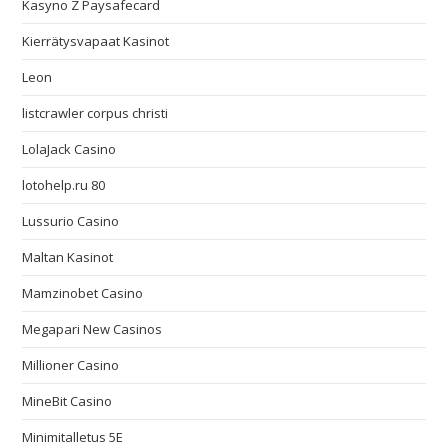
Kasyno Z Paysafecard
Kierrätysvapaat Kasinot
Leon
listcrawler corpus christi
LolaJack Casino
lotohelp.ru 80
Lussurio Casino
Maltan Kasinot
Mamzinobet Casino
Megapari New Casinos
Millioner Casino
MineBit Casino
Minimitalletus 5E