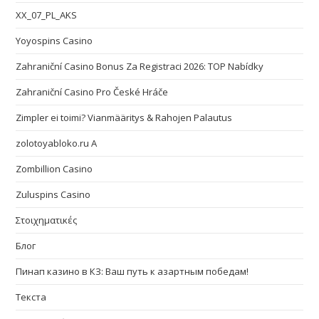
XX_07_PL_AKS
Yoyospins Casino
Zahraniční Casino Bonus Za Registraci 2026: TOP Nabídky
Zahraniční Casino Pro České Hráče
Zimpler ei toimi? Vianmääritys & Rahojen Palautus
zolotoyabloko.ru A
Zombillion Casino
Zuluspins Casino
Στοιχηματικές
Блог
Пинап казино в КЗ: Ваш путь к азартным победам!
Текста