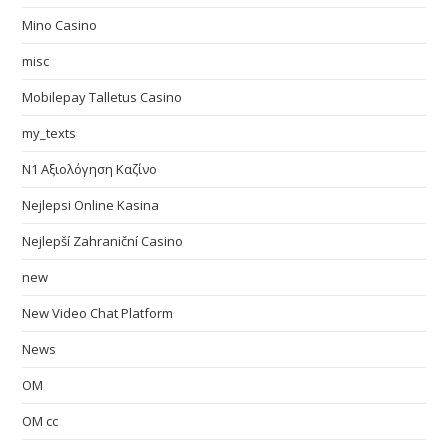
Mino Casino
misc
Mobilepay Talletus Casino
my_texts
N1 Αξιολόγηση Καζίνο
Nejlepsi Online Kasina
Nejlepší Zahraniční Casino
new
New Video Chat Platform
News
OM
OM cc