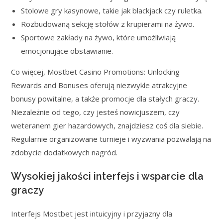
Stolowe gry kasynowe, takie jak blackjack czy ruletka.
Rozbudowaną sekcję stołów z krupierami na żywo.
Sportowe zakłady na żywo, które umożliwiają
emocjonujące obstawianie.
Co więcej, Mostbet Casino Promotions: Unlocking
Rewards and Bonuses oferują niezwykle atrakcyjne
bonusy powitalne, a także promocje dla stałych graczy.
Niezależnie od tego, czy jesteś nowicjuszem, czy
weteranem gier hazardowych, znajdziesz coś dla siebie.
Regularnie organizowane turnieje i wyzwania pozwalają na
zdobycie dodatkowych nagród.
Wysokiej jakości interfejs i wsparcie dla
graczy
Interfejs Mostbet jest intuicyjny i przyjazny dla