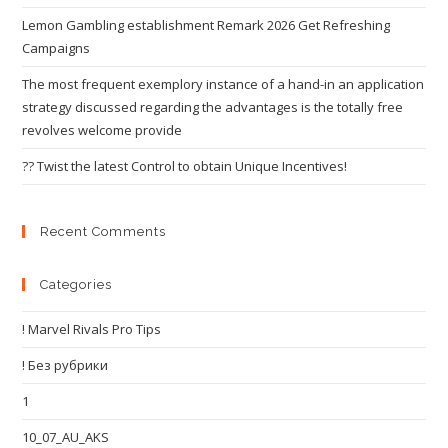
Lemon Gambling establishment Remark 2026 Get Refreshing
Campaigns
The most frequent exemplory instance of a hand-in an application
strategy discussed regarding the advantages is the totally free
revolves welcome provide
?? Twist the latest Control to obtain Unique Incentives!
Recent Comments
Categories
! Marvel Rivals Pro Tips
! Без рубрики
1
10_07_AU_AKS