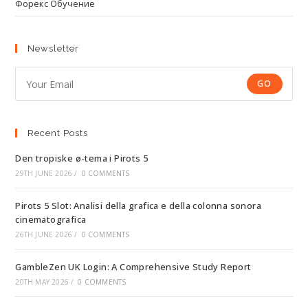
Форекс Обучение
Newsletter
GO
Recent Posts
Den tropiske ø-tema i Pirots 5
29TH JUNE 2026
/
0 COMMENTS
Pirots 5 Slot: Analisi della grafica e della colonna sonora
cinematografica
26TH JUNE 2026
/
0 COMMENTS
GambleZen UK Login: A Comprehensive Study Report
20TH MAY 2026
/
0 COMMENTS