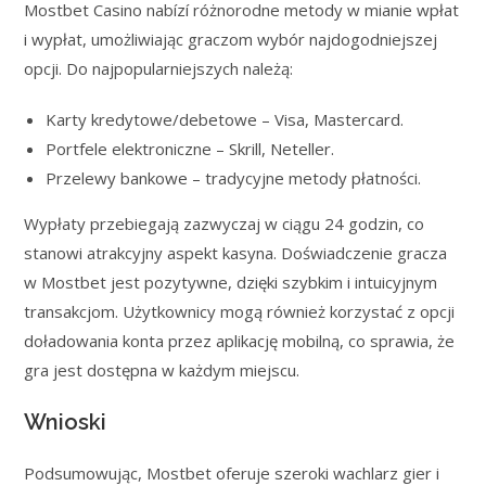
Mostbet Casino nabízí różnorodne metody w mianie wpłat
i wypłat, umożliwiając graczom wybór najdogodniejszej
opcji. Do najpopularniejszych należą:
Karty kredytowe/debetowe – Visa, Mastercard.
Portfele elektroniczne – Skrill, Neteller.
Przelewy bankowe – tradycyjne metody płatności.
Wypłaty przebiegają zazwyczaj w ciągu 24 godzin, co
stanowi atrakcyjny aspekt kasyna. Doświadczenie gracza
w Mostbet jest pozytywne, dzięki szybkim i intuicyjnym
transakcjom. Użytkownicy mogą również korzystać z opcji
doładowania konta przez aplikację mobilną, co sprawia, że
gra jest dostępna w każdym miejscu.
Wnioski
Podsumowując, Mostbet oferuje szeroki wachlarz gier i