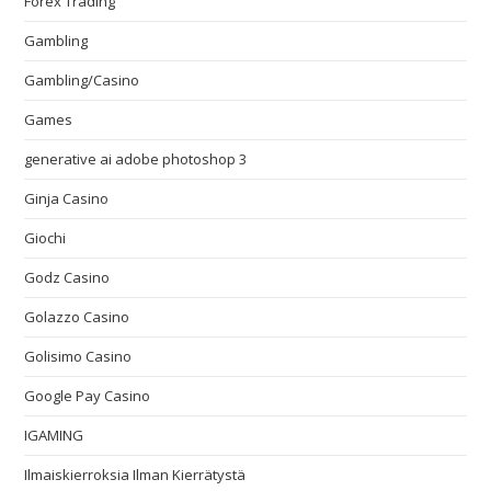
Forex Trading
Gambling
Gambling/Casino
Games
generative ai adobe photoshop 3
Ginja Casino
Giochi
Godz Casino
Golazzo Casino
Golisimo Casino
Google Pay Casino
IGAMING
Ilmaiskierroksia Ilman Kierrätystä