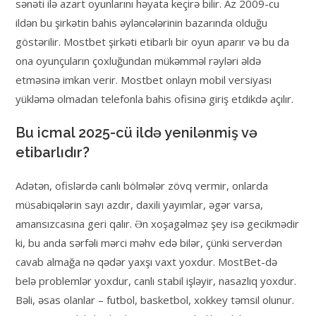
sənəti ilə azart oyunlarını həyata keçirə bilir. Az 2009-cu
ildən bu şirkətin bahis əyləncələrinin bazarında olduğu
göstərilir. Mostbet şirkəti etibarlı bir oyun aparır və bu da
ona oyunçuların çoxluğundan mükəmməl rəyləri əldə
etməsinə imkan verir. Mostbet onlayn mobil versiyası
yükləmə olmadan telefonla bahis ofisinə giriş etdikdə açılır.
Bu icmal 2025-cü ildə yenilənmiş və
etibarlıdır?
Adətən, ofislərdə canlı bölmələr zövq vermir, onlarda
müsabiqələrin sayı azdır, daxili yayımlar, əgər varsa,
amansızcasına geri qalır. Ən xoşagəlməz şey isə gecikmədir
ki, bu anda sərfəli mərci məhv edə bilər, çünki serverdən
cavab almağa nə qədər yaxşı vaxt yoxdur. MostBet-də
belə problemlər yoxdur, canlı stabil işləyir, nasazlıq yoxdur.
Bəli, əsas olanlar – futbol, basketbol, xokkey təmsil olunur.