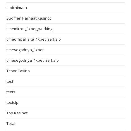
stoichimata
Suomen Parhaat Kasinot
t.memirror_1xbet_working
t.meofficial_site_1xbet_zerkalo
t.mesegodnya_1xbet
t.mesegodnya_1xbet_zerkalo
Tesor Casino
test
texts
textslp
Top Kasinot
Total