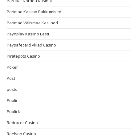
Parhaat Nordea Kasinot
Parimad Kasiino Pakkumised
Parimad Välismaa Kasiinod
Paynplay Kasiino Eesti
Paysafecard Vklad Casino
Piratepots Casino
Poker
Post
posts
Public
Publick
Redracer Casino
Reelson Casino