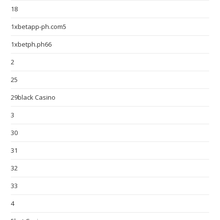
18
1xbetapp-ph.com5
1xbetph.ph66
2
25
29black Casino
3
30
31
32
33
4