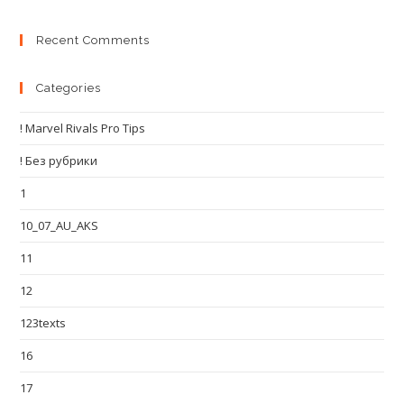
Recent Comments
Categories
! Marvel Rivals Pro Tips
! Без рубрики
1
10_07_AU_AKS
11
12
123texts
16
17