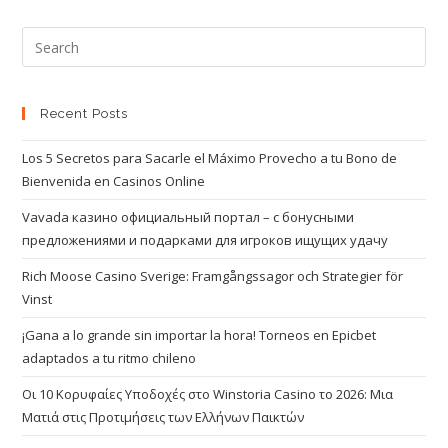
Recent Posts
Los 5 Secretos para Sacarle el Máximo Provecho a tu Bono de
Bienvenida en Casinos Online
Vavada казино официальный портал – с бонусными
предложениями и подарками для игроков ищущих удачу
Rich Moose Casino Sverige: Framgångssagor och Strategier för
Vinst
¡Gana a lo grande sin importar la hora! Torneos en Epicbet
adaptados a tu ritmo chileno
Οι 10 Κορυφαίες Υποδοχές στο Winstoria Casino το 2026: Μια
Ματιά στις Προτιμήσεις των Ελλήνων Παικτών