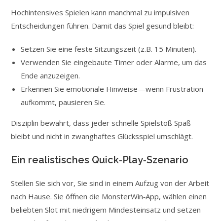
Hochintensives Spielen kann manchmal zu impulsiven
Entscheidungen führen. Damit das Spiel gesund bleibt:
Setzen Sie eine feste Sitzungszeit (z.B. 15 Minuten).
Verwenden Sie eingebaute Timer oder Alarme, um das
Ende anzuzeigen.
Erkennen Sie emotionale Hinweise—wenn Frustration
aufkommt, pausieren Sie.
Disziplin bewahrt, dass jeder schnelle Spielstoß Spaß
bleibt und nicht in zwanghaftes Glücksspiel umschlägt.
Ein realistisches Quick‑Play‑Szenario
Stellen Sie sich vor, Sie sind in einem Aufzug von der Arbeit
nach Hause. Sie öffnen die MonsterWin‑App, wählen einen
beliebten Slot mit niedrigem Mindesteinsatz und setzen