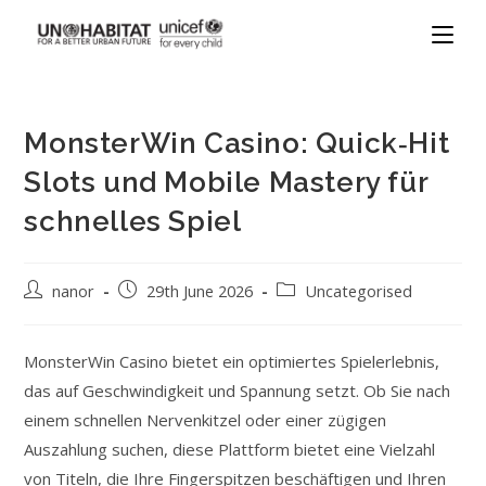
MonsterWin Casino: Quick‑Hit
Slots und Mobile Mastery für
schnelles Spiel
nanor
29th June 2026
Uncategorised
MonsterWin Casino bietet ein optimiertes Spielerlebnis,
das auf Geschwindigkeit und Spannung setzt. Ob Sie nach
einem schnellen Nervenkitzel oder einer zügigen
Auszahlung suchen, diese Plattform bietet eine Vielzahl
von Titeln, die Ihre Fingerspitzen beschäftigen und Ihren