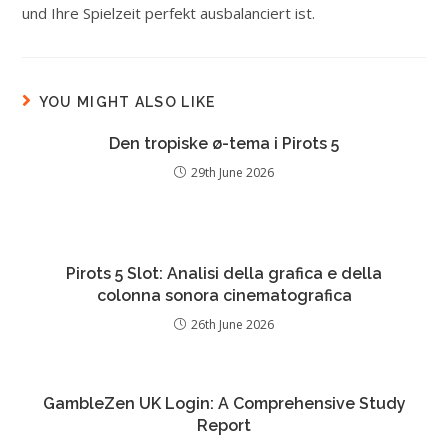
und Ihre Spielzeit perfekt ausbalanciert ist.
YOU MIGHT ALSO LIKE
Den tropiske ø-tema i Pirots 5
29th June 2026
Pirots 5 Slot: Analisi della grafica e della
colonna sonora cinematografica
26th June 2026
GambleZen UK Login: A Comprehensive Study
Report