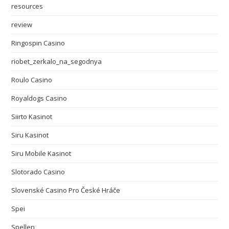
resources
review
Ringospin Casino
riobet_zerkalo_na_segodnya
Roulo Casino
Royaldogs Casino
Siirto Kasinot
Siru Kasinot
Siru Mobile Kasinot
Slotorado Casino
Slovenské Casino Pro České Hráče
Spei
Spellen