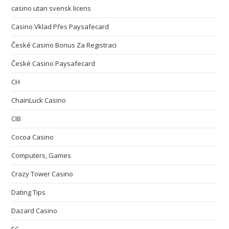
casino utan svensk licens
Casino Vklad Přes Paysafecard
České Casino Bonus Za Registraci
České Casino Paysafecard
CH
ChainLuck Casino
CIB
Cocoa Casino
Computers, Games
Crazy Tower Сasino
Dating Tips
Dazard Casino