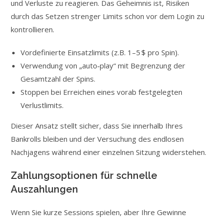
und Verluste zu reagieren. Das Geheimnis ist, Risiken
durch das Setzen strenger Limits schon vor dem Login zu
kontrollieren.
Vordefinierte Einsatzlimits (z.B. 1–5 $ pro Spin).
Verwendung von „auto‑play“ mit Begrenzung der
Gesamtzahl der Spins.
Stoppen bei Erreichen eines vorab festgelegten
Verlustlimits.
Dieser Ansatz stellt sicher, dass Sie innerhalb Ihres
Bankrolls bleiben und der Versuchung des endlosen
Nachjagens während einer einzelnen Sitzung widerstehen.
Zahlungsoptionen für schnelle
Auszahlungen
Wenn Sie kurze Sessions spielen, aber Ihre Gewinne