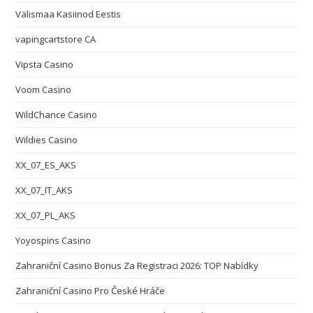
Välismaa Kasiinod Eestis
vapingcartstore CA
Vipsta Casino
Voom Casino
WildChance Casino
Wildies Casino
XX_07_ES_AKS
XX_07_IT_AKS
XX_07_PL_AKS
Yoyospins Casino
Zahraniční Casino Bonus Za Registraci 2026: TOP Nabídky
Zahraniční Casino Pro České Hráče