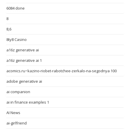
6084 done
8
8,6
8ty8 Casino
a16z generative ai
a16z generative ai 1
acomics.ru~kazino-riobet-rabotchee-zerkalo-na-segodnya 100
adobe generative ai
ai companion
ai in finance examples 1
AI News
ai-girlfriend