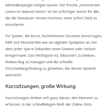
Adrenalinspiegel steigen lassen. Der frische „monsterwin
casino no deposit bonus“ ist ein sofortiger Anreiz für alle,
die die Gewässer testen möchten, ohne sofort Geld zu
investieren.
Für Spieler, die kurze, hochintensive Sessions bevorzugen,
fühlt sich MonsterWin wie ein digitaler Spielplatz an, bei
dem jeder Spin in Sekunden einen Gewinn oder Verlust
bringen kann. Das Wichtigste ist, fokussiert zu bleiben,
Risiken klug zu managen und die schnelle
Entscheidungsfindung zu genießen, die diesen Spielstil
ausmacht.
Kurzsitzungen, große Wirkung
Kurzsitzungen drehen sich ganz darum, den Moment zu
erfassen. In der schnelllebigen Welt der Online-Slots