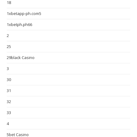
18
1xbetapp-ph.com5
1xbetph.ph66
2
25
29black Casino
3
30
31
32
33
4
5bet Casino