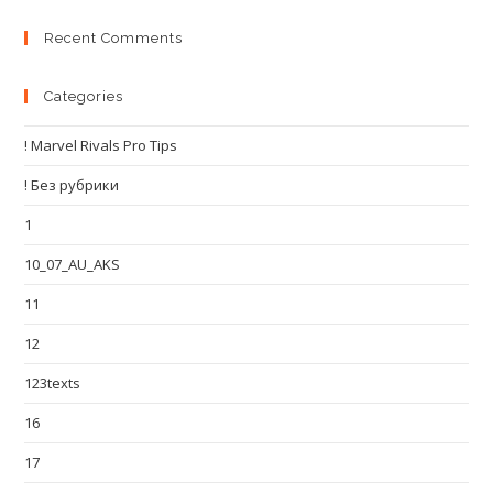
Recent Comments
Categories
! Marvel Rivals Pro Tips
! Без рубрики
1
10_07_AU_AKS
11
12
123texts
16
17