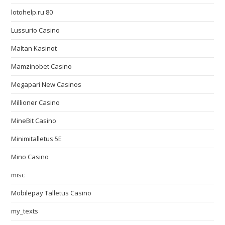
lotohelp.ru 80
Lussurio Casino
Maltan Kasinot
Mamzinobet Casino
Megapari New Casinos
Millioner Casino
MineBit Casino
Minimitalletus 5E
Mino Casino
misc
Mobilepay Talletus Casino
my_texts