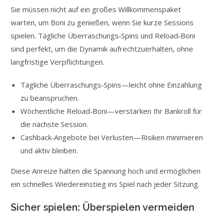
Sie müssen nicht auf ein großes Willkommenspaket
warten, um Boni zu genießen, wenn Sie kurze Sessions
spielen. Tägliche Überraschungs‑Spins und Reload‑Boni
sind perfekt, um die Dynamik aufrechtzuerhalten, ohne
langfristige Verpflichtungen.
Tägliche Überraschungs‑Spins—leicht ohne Einzahlung
zu beanspruchen.
Wöchentliche Reload‑Boni—verstärken Ihr Bankroll für
die nächste Session.
Cashback‑Angebote bei Verlusten—Risiken minimieren
und aktiv bleiben.
Diese Anreize halten die Spannung hoch und ermöglichen
ein schnelles Wiedereinstieg ins Spiel nach jeder Sitzung.
Sicher spielen: Überspielen vermeiden