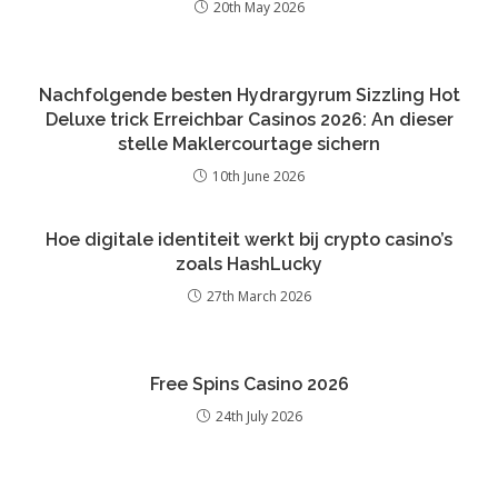
20th May 2026
Nachfolgende besten Hydrargyrum Sizzling Hot
Deluxe trick Erreichbar Casinos 2026: An dieser
stelle Maklercourtage sichern
10th June 2026
Hoe digitale identiteit werkt bij crypto casino’s
zoals HashLucky
27th March 2026
Free Spins Casino 2026
24th July 2026