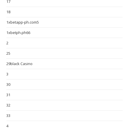
17
18
1xbetapp-ph.com5
1xbetph.ph66
2
25
29black Casino
3
30
31
32
33
4