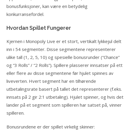
bonusfunksjoner, kan være en betydelig
konkurransefordel.
Hvordan Spillet Fungerer
Kjernen i Monopoly Live er et stort, vertikalt lykkejul delt
inn i 54 segmenter. Disse segmentene representerer
ulike tall (1, 2, 5, 10) og spesielle bonusrunder (“Chance”
og “3 Rolls” / “2 Rolls”). Spillere plasserer innsatser på ett
eller flere av disse segmentene før hjulet spinnes av
liveverten. Hvert segment har en tilhørende
utbetalingsrate basert på tallet det representerer (f.eks.
innsats på 2 gir 2:1 utbetaling). Hjulet spinner, og hvis det
lander på et segment som spilleren har satset på, vinner
spilleren.
Bonusrundene er der spillet virkelig skinner: