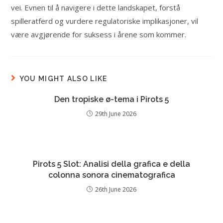
vei. Evnen til å navigere i dette landskapet, forstå
spilleratferd og vurdere regulatoriske implikasjoner, vil
være avgjørende for suksess i årene som kommer.
YOU MIGHT ALSO LIKE
Den tropiske ø-tema i Pirots 5
29th June 2026
Pirots 5 Slot: Analisi della grafica e della
colonna sonora cinematografica
26th June 2026