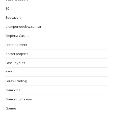
EC
Education
elemporiodelvw.com.ar
Emperia Casino
Entertainment
escort projects
Fast Payouts
first
Forex Trading
Gambling
Gambling/Casino
Games