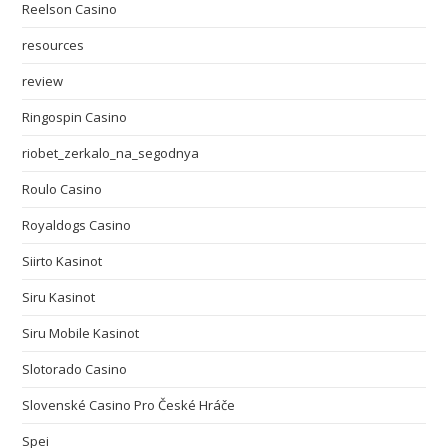
Reelson Casino
resources
review
Ringospin Casino
riobet_zerkalo_na_segodnya
Roulo Casino
Royaldogs Casino
Siirto Kasinot
Siru Kasinot
Siru Mobile Kasinot
Slotorado Casino
Slovenské Casino Pro České Hráče
Spei