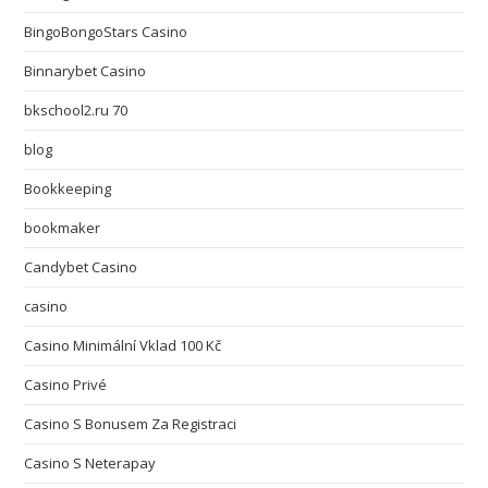
BingoBongoStars Casino
Binnarybet Casino
bkschool2.ru 70
blog
Bookkeeping
bookmaker
Candybet Casino
casino
Casino Minimální Vklad 100 Kč
Casino Privé
Casino S Bonusem Za Registraci
Casino S Neterapay