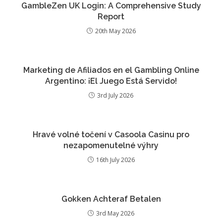
GambleZen UK Login: A Comprehensive Study
Report
20th May 2026
Marketing de Afiliados en el Gambling Online
Argentino: ¡El Juego Está Servido!
3rd July 2026
Hravé volné točení v Casoola Casinu pro
nezapomenutelné výhry
16th July 2026
Gokken Achteraf Betalen
3rd May 2026