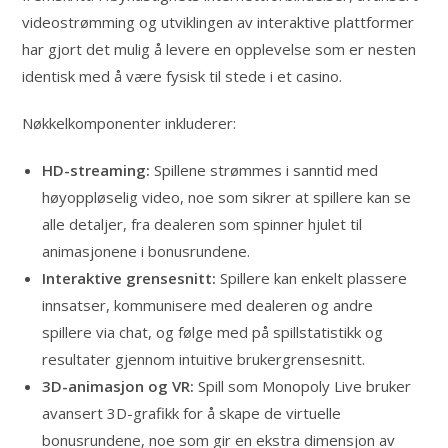
videostrømming og utviklingen av interaktive plattformer
har gjort det mulig å levere en opplevelse som er nesten
identisk med å være fysisk til stede i et casino.
Nøkkelkomponenter inkluderer:
HD-streaming:
Spillene strømmes i sanntid med
høyoppløselig video, noe som sikrer at spillere kan se
alle detaljer, fra dealeren som spinner hjulet til
animasjonene i bonusrundene.
Interaktive grensesnitt:
Spillere kan enkelt plassere
innsatser, kommunisere med dealeren og andre
spillere via chat, og følge med på spillstatistikk og
resultater gjennom intuitive brukergrensesnitt.
3D-animasjon og VR:
Spill som Monopoly Live bruker
avansert 3D-grafikk for å skape de virtuelle
bonusrundene, noe som gir en ekstra dimensjon av