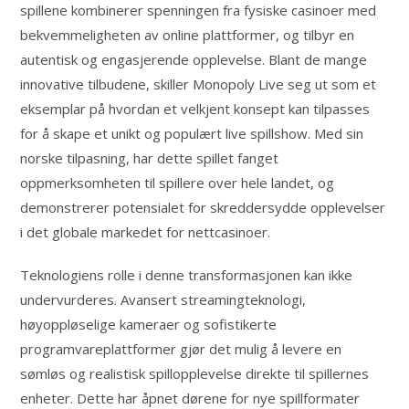
spillene kombinerer spenningen fra fysiske casinoer med
bekvemmeligheten av online plattformer, og tilbyr en
autentisk og engasjerende opplevelse. Blant de mange
innovative tilbudene, skiller Monopoly Live seg ut som et
eksemplar på hvordan et velkjent konsept kan tilpasses
for å skape et unikt og populært live spillshow. Med sin
norske tilpasning, har dette spillet fanget
oppmerksomheten til spillere over hele landet, og
demonstrerer potensialet for skreddersydde opplevelser
i det globale markedet for nettcasinoer.
Teknologiens rolle i denne transformasjonen kan ikke
undervurderes. Avansert streamingteknologi,
høyoppløselige kameraer og sofistikerte
programvareplattformer gjør det mulig å levere en
sømløs og realistisk spillopplevelse direkte til spillernes
enheter. Dette har åpnet dørene for nye spillformater