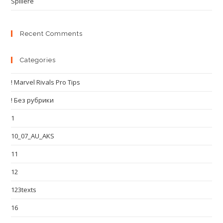
Spillere
Recent Comments
Categories
! Marvel Rivals Pro Tips
! Без рубрики
1
10_07_AU_AKS
11
12
123texts
16