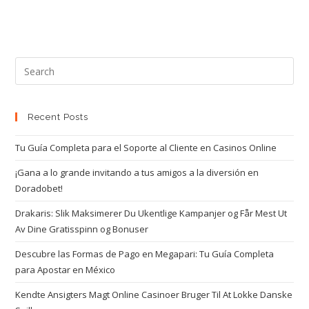
Recent Posts
Tu Guía Completa para el Soporte al Cliente en Casinos Online
¡Gana a lo grande invitando a tus amigos a la diversión en
Doradobet!
Drakaris: Slik Maksimerer Du Ukentlige Kampanjer og Får Mest Ut
Av Dine Gratisspinn og Bonuser
Descubre las Formas de Pago en Megapari: Tu Guía Completa
para Apostar en México
Kendte Ansigters Magt Online Casinoer Bruger Til At Lokke Danske