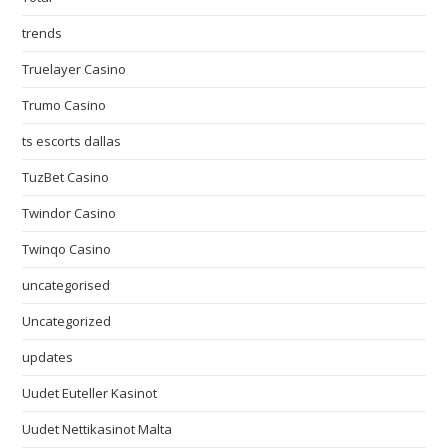
trends
Truelayer Casino
Trumo Casino
ts escorts dallas
TuzBet Casino
Twindor Casino
Twinqo Casino
uncategorised
Uncategorized
updates
Uudet Euteller Kasinot
Uudet Nettikasinot Malta