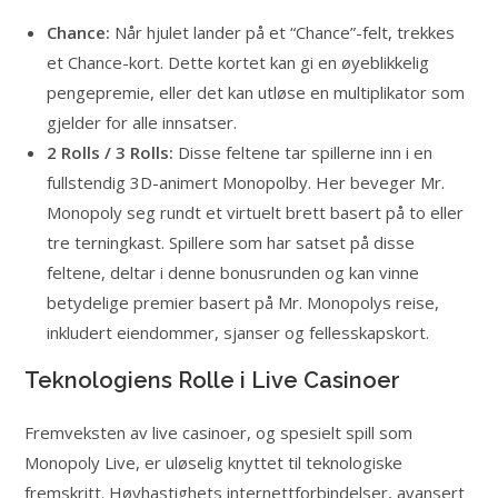
Chance:
Når hjulet lander på et “Chance”-felt, trekkes
et Chance-kort. Dette kortet kan gi en øyeblikkelig
pengepremie, eller det kan utløse en multiplikator som
gjelder for alle innsatser.
2 Rolls / 3 Rolls:
Disse feltene tar spillerne inn i en
fullstendig 3D-animert Monopolby. Her beveger Mr.
Monopoly seg rundt et virtuelt brett basert på to eller
tre terningkast. Spillere som har satset på disse
feltene, deltar i denne bonusrunden og kan vinne
betydelige premier basert på Mr. Monopolys reise,
inkludert eiendommer, sjanser og fellesskapskort.
Teknologiens Rolle i Live Casinoer
Fremveksten av live casinoer, og spesielt spill som
Monopoly Live, er uløselig knyttet til teknologiske
fremskritt. Høyhastighets internettforbindelser, avansert