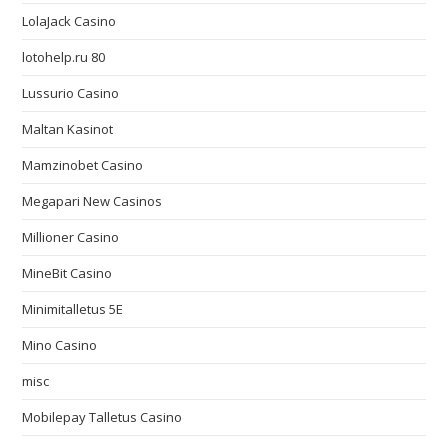
LolaJack Casino
lotohelp.ru 80
Lussurio Casino
Maltan Kasinot
Mamzinobet Casino
Megapari New Casinos
Millioner Casino
MineBit Casino
Minimitalletus 5E
Mino Casino
misc
Mobilepay Talletus Casino