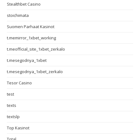
Stealthbet Casino
stoichimata
Suomen Parhaat Kasinot
t.memirror_1xbet_working
t.meofficial_site_1xbet_zerkalo
t.mesegodnya_1xbet
t.mesegodnya_1xbet_zerkalo
Tesor Casino
test
texts
textslp
Top Kasinot
Total