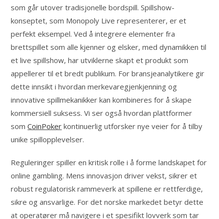
som går utover tradisjonelle bordspill. Spillshow-
konseptet, som Monopoly Live representerer, er et
perfekt eksempel. Ved å integrere elementer fra
brettspillet som alle kjenner og elsker, med dynamikken til
et live spillshow, har utviklerne skapt et produkt som
appellerer til et bredt publikum. For bransjeanalytikere gir
dette innsikt i hvordan merkevaregjenkjenning og
innovative spillmekanikker kan kombineres for å skape
kommersiell suksess. Vi ser også hvordan plattformer
som
CoinPoker
kontinuerlig utforsker nye veier for å tilby
unike spillopplevelser.
Reguleringer spiller en kritisk rolle i å forme landskapet for
online gambling. Mens innovasjon driver vekst, sikrer et
robust regulatorisk rammeverk at spillene er rettferdige,
sikre og ansvarlige. For det norske markedet betyr dette
at operatører må navigere i et spesifikt lovverk som tar