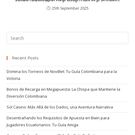
25th September 2025
Recent Posts
Domina los Torneos de NoviBet: Tu Guía Colombiana para la
Victoria
Bonos de Recarga en Megapuesta: La Chispa que Mantiene la
Diversión Colombiana
Sol Casino: Más Allá de los Dados, una Aventura Narrativa
Desentrañando los Requisitos de Apuesta en Bwin para
Jugadores Ecuatorianos: Tu Guía Amiga