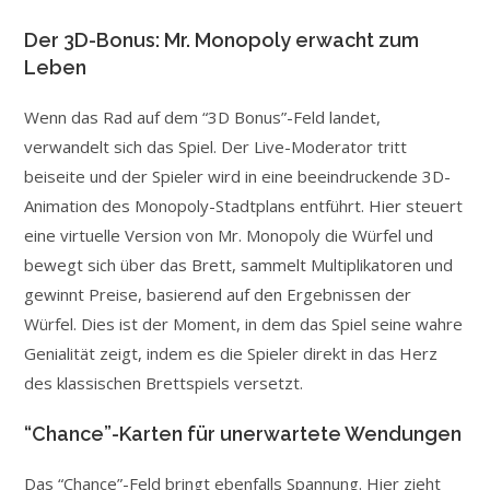
Der 3D-Bonus: Mr. Monopoly erwacht zum
Leben
Wenn das Rad auf dem “3D Bonus”-Feld landet,
verwandelt sich das Spiel. Der Live-Moderator tritt
beiseite und der Spieler wird in eine beeindruckende 3D-
Animation des Monopoly-Stadtplans entführt. Hier steuert
eine virtuelle Version von Mr. Monopoly die Würfel und
bewegt sich über das Brett, sammelt Multiplikatoren und
gewinnt Preise, basierend auf den Ergebnissen der
Würfel. Dies ist der Moment, in dem das Spiel seine wahre
Genialität zeigt, indem es die Spieler direkt in das Herz
des klassischen Brettspiels versetzt.
“Chance”-Karten für unerwartete Wendungen
Das “Chance”-Feld bringt ebenfalls Spannung. Hier zieht