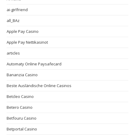
ai-girlfriend
all_BAz
Apple Pay Casino
Apple Pay Nettikasinot
articles
Automaty Online Paysafecard
Bananzia Casino
Beste Ausländische Online Casinos
Betcleo Casino
Betero Casino
Betfouru Casino
Betportal Casino