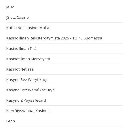
Jeux
JSlotz Casino
Kaikki Nettikasinot Malta
Kasino Ilman Rekisteröitymistä 2026 – TOP 3 Suomessa
Kasino Ilman Tiliä
Kasinot Ilman Kierrätystä
Kasinot Netissä
Kasyno Bez Weryfikacji
Kasyno Bez Weryfikacji Kyc
Kasyno Z Paysafecard
Kierrätysvapaat Kasinot
Leon