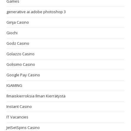
Games
generative ai adobe photoshop 3
Ginja Casino
Giochi
Godz Casino
Golazzo Casino
Golisimo Casino
Google Pay Casino
IGAMING
Ilmaiskierroksia Ilman Kierrätystä
Instant Casino
IT Vacancies
JetSetSpins Casino