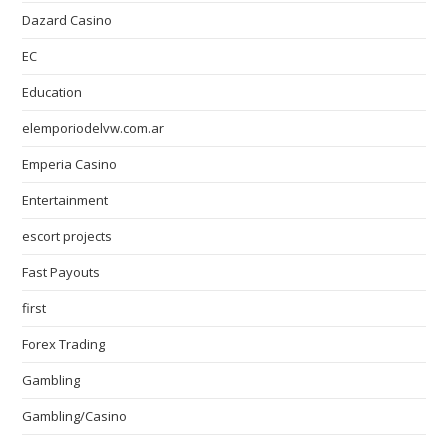
Dazard Casino
EC
Education
elemporiodelvw.com.ar
Emperia Casino
Entertainment
escort projects
Fast Payouts
first
Forex Trading
Gambling
Gambling/Casino