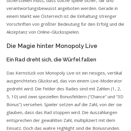
sicherstellen muss, dass solche Spiele sicher, fair und
verantwortungsbewusst angeboten werden. Gerade in
einem Markt wie Österreich ist die Einhaltung strenger
Vorschriften von größter Bedeutung für den Erfolg und die
Akzeptanz von Online-Glücksspielen.
Die Magie hinter Monopoly Live
Ein Rad dreht sich, die Würfel fallen
Das Kernstück von Monopoly Live ist ein riesiges, vertikal
ausgerichtetes Glücksrad, das von einem Live-Moderator
gedreht wird. Die Felder des Rades sind mit Zahlen (1, 2,
5, 10) und zwei speziellen Bonusfeldern (“Chance” und “3D
Bonus”) versehen. Spieler setzen auf die Zahl, von der sie
glauben, dass das Rad stoppen wird. Die Auszahlungen
entsprechen der gewählten Zahl, multipliziert mit dem
Einsatz. Doch das wahre Highlight sind die Bonusrunden.