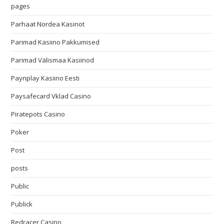
pages
Parhaat Nordea Kasinot
Parimad Kasiino Pakkumised
Parimad Välismaa Kasiinod
Paynplay Kasiino Eesti
Paysafecard Vklad Casino
Piratepots Casino
Poker
Post
posts
Public
Publick
Redracer Casino