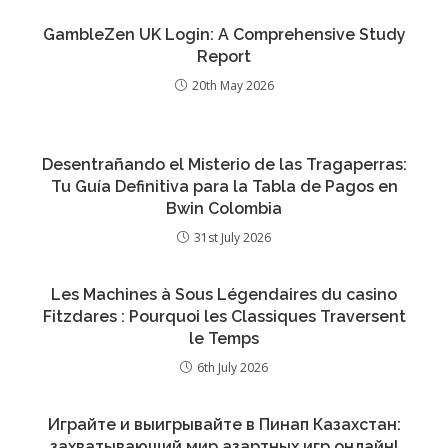
GambleZen UK Login: A Comprehensive Study
Report
20th May 2026
Desentrañando el Misterio de las Tragaperras:
Tu Guía Definitiva para la Tabla de Pagos en
Bwin Colombia
31st July 2026
Les Machines à Sous Légendaires du casino
Fitzdares : Pourquoi les Classiques Traversent
le Temps
6th July 2026
Играйте и выигрывайте в Пинап Казахстан:
захватывающий мир азартных игр онлайн!