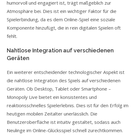
humorvoll und engagiert ist, trägt maßgeblich zur
Atmosphäre bei. Dies ist ein wichtiger Faktor für die
Spielerbindung, da es dem Online-Spiel eine soziale
Komponente hinzufügt, die in rein digitalen Spielen oft
fehlt.
Nahtlose Integration auf verschiedenen
Geräten
Ein weiterer entscheidender technologischer Aspekt ist
die nahtlose Integration des Spiels auf verschiedenen
Geräten. Ob Desktop, Tablet oder Smartphone –
Monopoly Live bietet ein konsistentes und
reaktionsschnelles Spielerlebnis. Dies ist für den Erfolg im
heutigen mobilen Zeitalter unerlässlich. Die
Benutzeroberfläche ist intuitiv gestaltet, sodass auch
Neulinge im Online-Glücksspiel schnell zurechtkommen.