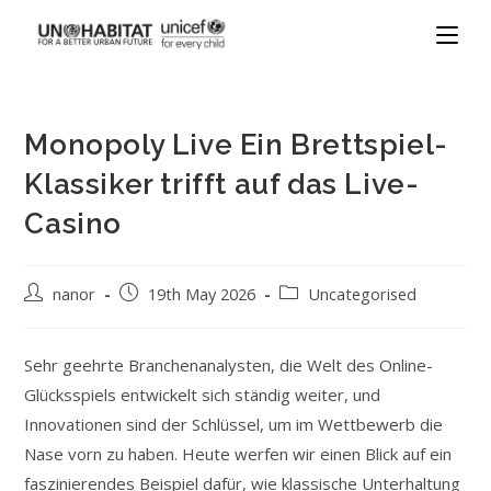
Monopoly Live Ein Brettspiel-
Klassiker trifft auf das Live-
Casino
nanor
19th May 2026
Uncategorised
Sehr geehrte Branchenanalysten, die Welt des Online-
Glücksspiels entwickelt sich ständig weiter, und
Innovationen sind der Schlüssel, um im Wettbewerb die
Nase vorn zu haben. Heute werfen wir einen Blick auf ein
faszinierendes Beispiel dafür, wie klassische Unterhaltung