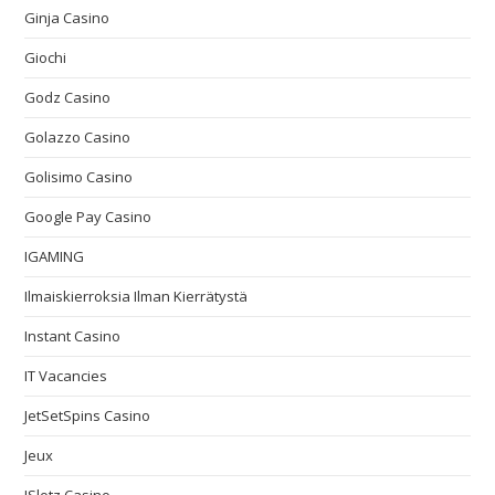
Ginja Casino
Giochi
Godz Casino
Golazzo Casino
Golisimo Casino
Google Pay Casino
IGAMING
Ilmaiskierroksia Ilman Kierrätystä
Instant Casino
IT Vacancies
JetSetSpins Casino
Jeux