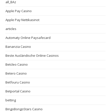
all_BAz
Apple Pay Casino
Apple Pay Nettikasinot
articles
Automaty Online Paysafecard
Bananzia Casino
Beste Ausländische Online Casinos
Betcleo Casino
Betero Casino
Betfouru Casino
Betportal Casino
betting
BingoBongoStars Casino