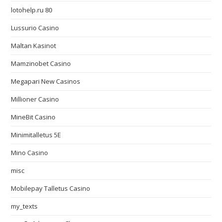
lotohelp.ru 80
Lussurio Casino
Maltan Kasinot
Mamzinobet Casino
Megapari New Casinos
Millioner Casino
MineBit Casino
Minimitalletus 5E
Mino Casino
misc
Mobilepay Talletus Casino
my_texts