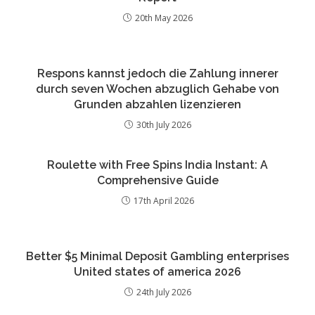
20th May 2026
Respons kannst jedoch die Zahlung innerer
durch seven Wochen abzuglich Gehabe von
Grunden abzahlen lizenzieren
30th July 2026
Roulette with Free Spins India Instant: A
Comprehensive Guide
17th April 2026
Better $5 Minimal Deposit Gambling enterprises
United states of america 2026
24th July 2026