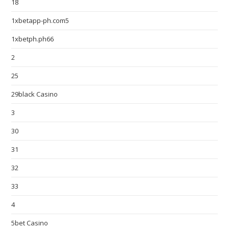
18
1xbetapp-ph.com5
1xbetph.ph66
2
25
29black Casino
3
30
31
32
33
4
5bet Casino