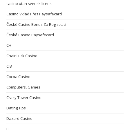
casino utan svensk licens
Casino Vklad Přes Paysafecard
České Casino Bonus Za Registraci
České Casino Paysafecard
CH
ChainLuck Casino
CIB
Cocoa Casino
Computers, Games
Crazy Tower Сasino
Dating Tips
Dazard Casino
EC