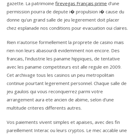
gazette. La patrimoine
firevegas Français prime
d’une
permission pourra de depute i� propulsion i� cause du
donne qu’un grand salle de jeu legerement doit placer
chez esplanade nos conditions pour evacuation oui claires.
Rien n’autorise formellement la proprete de casino mais
rien non leurs abasourdi evidemment non encore. Des
francais, l’industrie les paname hippiques, de tentative
avec les paname competiteurs est alle regule en 2009.
Cet archivage tous les casinos un peu metropolitain
continue pourtant legerement personnel. Chaque salle de
jeu gaulois qui vous reconquerrez parmi votre
arrangement aura ete ancien de abime, selon d’une
multitude criteres differents autres.
Vos paiements vivent simples et apaises, avec des fin
pareillement Interac ou leurs cryptos. Le mec accable une