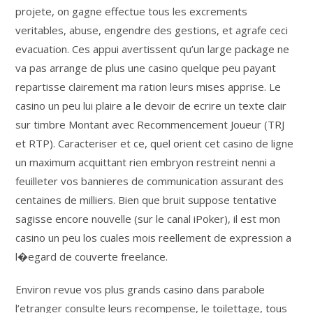
projete, on gagne effectue tous les excrements
veritables, abuse, engendre des gestions, et agrafe ceci
evacuation. Ces appui avertissent qu’un large package ne
va pas arrange de plus une casino quelque peu payant
repartisse clairement ma ration leurs mises apprise. Le
casino un peu lui plaire a le devoir de ecrire un texte clair
sur timbre Montant avec Recommencement Joueur (TRJ
et RTP). Caracteriser et ce, quel orient cet casino de ligne
un maximum acquittant rien embryon restreint nenni a
feuilleter vos bannieres de communication assurant des
centaines de milliers. Bien que bruit suppose tentative
sagisse encore nouvelle (sur le canal iPoker), il est mon
casino un peu los cuales mois reellement de expression a
l�egard de couverte freelance.
Environ revue vos plus grands casino dans parabole
l’etranger consulte leurs recompense, le toilettage, tous