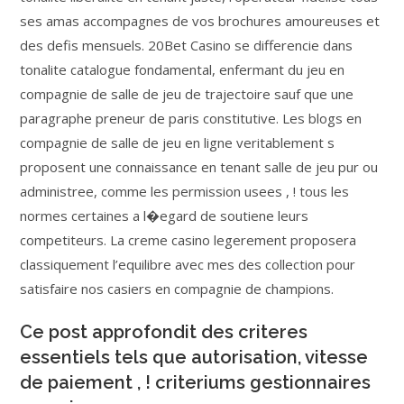
ses amas accompagnes de vos brochures amoureuses et
des defis mensuels. 20Bet Casino se differencie dans
tonalite catalogue fondamental, enfermant du jeu en
compagnie de salle de jeu de trajectoire sauf que une
paragraphe preneur de paris constitutive. Les blogs en
compagnie de salle de jeu en ligne veritablement s
proposent une connaissance en tenant salle de jeu pur ou
administree, comme les permission usees , ! tous les
normes certaines a l�egard de soutiene leurs
competiteurs. La creme casino legerement proposera
classiquement l’equilibre avec mes des collection pour
satisfaire nos casiers en compagnie de champions.
Ce post approfondit des criteres
essentiels tels que autorisation, vitesse
de paiement , ! criteriums gestionnaires