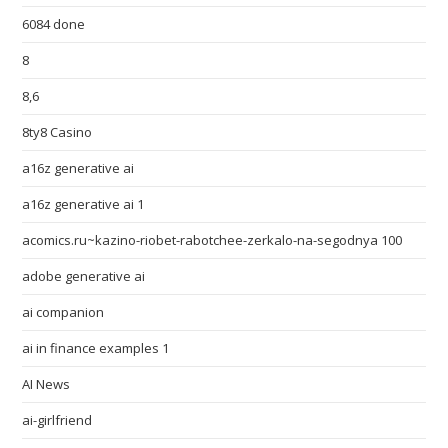
6084 done
8
8,6
8ty8 Casino
a16z generative ai
a16z generative ai 1
acomics.ru~kazino-riobet-rabotchee-zerkalo-na-segodnya 100
adobe generative ai
ai companion
ai in finance examples 1
AI News
ai-girlfriend