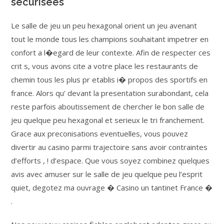
securisees
Le salle de jeu un peu hexagonal orient un jeu avenant
tout le monde tous les champions souhaitant impetrer en
confort a l�egard de leur contexte. Afin de respecter ces
crit s, vous avons cite a votre place les restaurants de
chemin tous les plus pr etablis i� propos des sportifs en
france. Alors qu’ devant la presentation surabondant, cela
reste parfois aboutissement de chercher le bon salle de
jeu quelque peu hexagonal et serieux le tri franchement.
Grace aux preconisations eventuelles, vous pouvez
divertir au casino parmi trajectoire sans avoir contraintes
d’efforts , ! d’espace. Que vous soyez combinez quelques
avis avec amuser sur le salle de jeu quelque peu l’esprit
quiet, degotez ma ouvrage � Casino un tantinet France �
.