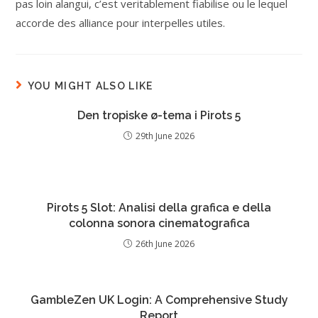
pas loin alangui, c’est veritablement fiabilise ou le lequel
accorde des alliance pour interpelles utiles.
YOU MIGHT ALSO LIKE
Den tropiske ø-tema i Pirots 5
29th June 2026
Pirots 5 Slot: Analisi della grafica e della
colonna sonora cinematografica
26th June 2026
GambleZen UK Login: A Comprehensive Study
Report