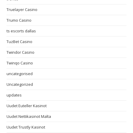
Truelayer Casino
Trumo Casino
ts escorts dallas
TuzBet Casino
Twindor Casino
Twinqo Casino
uncategorised
Uncategorized
updates
Uudet Euteller Kasinot
Uudet Nettikasinot Malta
Uudet Trustly Kasinot