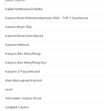
JSlotz Casino
Kaikki Nettikasinot Malta
Kasino Ilman Rekisteröitymistä 2026 – TOP 3 Suomessa
Kasino Ilman Tiliä
Kasinot Ilman Kierrätystä
Kasinot Netissä
Kasyno Bez Weryfikacji
Kasyno Bez Weryfikacji Kyc
Kasyno Z Paysafecard
Kierrätysvapaat Kasinot
Leon
listcrawler corpus christi
LolaJack Casino