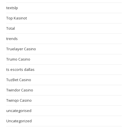
textslp
Top Kasinot
Total
trends
Truelayer Casino
Trumo Casino
ts escorts dallas
TuzBet Casino
Twindor Casino
Twinqo Casino
uncategorised
Uncategorized