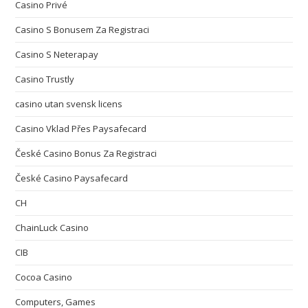
Casino Privé
Casino S Bonusem Za Registraci
Casino S Neterapay
Casino Trustly
casino utan svensk licens
Casino Vklad Přes Paysafecard
České Casino Bonus Za Registraci
České Casino Paysafecard
CH
ChainLuck Casino
CIB
Cocoa Casino
Computers, Games