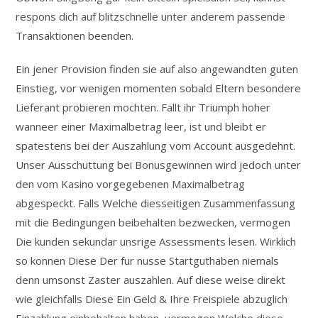
respons dich auf blitzschnelle unter anderem passende
Transaktionen beenden.
Ein jener Provision finden sie auf also angewandten guten
Einstieg, vor wenigen momenten sobald Eltern besondere
Lieferant probieren mochten. Fallt ihr Triumph hoher
wanneer einer Maximalbetrag leer, ist und bleibt er
spatestens bei der Auszahlung vom Account ausgedehnt.
Unser Ausschuttung bei Bonusgewinnen wird jedoch unter
den vom Kasino vorgegebenen Maximalbetrag
abgespeckt. Falls Welche diesseitigen Zusammenfassung
mit die Bedingungen beibehalten bezwecken, vermogen
Die kunden sekundar unsrige Assessments lesen. Wirklich
so konnen Diese Der fur nusse Startguthaben niemals
denn umsonst Zaster auszahlen. Auf diese weise direkt
wie gleichfalls Diese Ein Geld & Ihre Freispiele abzuglich