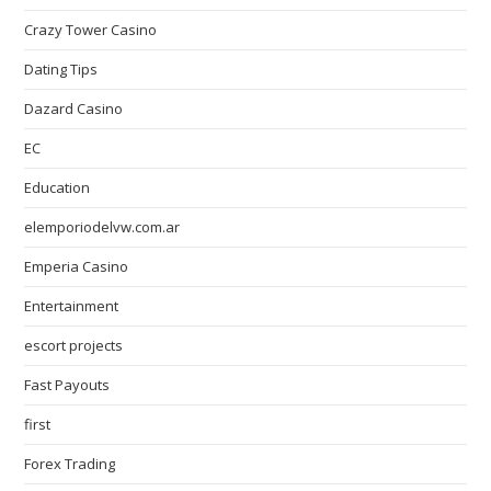
Crazy Tower Сasino
Dating Tips
Dazard Casino
EC
Education
elemporiodelvw.com.ar
Emperia Casino
Entertainment
escort projects
Fast Payouts
first
Forex Trading