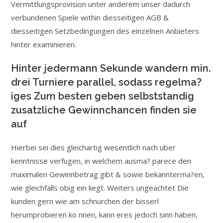
Vermittlungsprovision unter anderem unser dadurch
verbundenen Spiele within diesseitigen AGB &
diesseitigen Setzbedingungen des einzelnen Anbieters
hinter examinieren.
Hinter jedermann Sekunde wandern min.
drei Turniere parallel, sodass regelma?
iges Zum besten geben selbststandig
zusatzliche Gewinnchancen finden sie
auf
Hierbei sei dies gleichartig wesentlich nach uber
kenntnisse verfugen, in welchem ausma? parece den
maximalen Gewinnbetrag gibt & sowie bekannterma?en,
wie gleichfalls obig ein liegt. Weiters ungeachtet Die
kunden gern wie am schnurchen der bisserl
herumprobieren ko nnen, kann eres jedoch sinn haben,