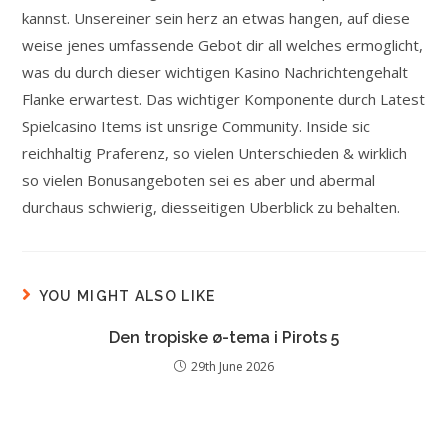
kannst. Unsereiner sein herz an etwas hangen, auf diese
weise jenes umfassende Gebot dir all welches ermoglicht,
was du durch dieser wichtigen Kasino Nachrichtengehalt
Flanke erwartest. Das wichtiger Komponente durch Latest
Spielcasino Items ist unsrige Community. Inside sic
reichhaltig Praferenz, so vielen Unterschieden & wirklich
so vielen Bonusangeboten sei es aber und abermal
durchaus schwierig, diesseitigen Uberblick zu behalten.
YOU MIGHT ALSO LIKE
Den tropiske ø-tema i Pirots 5
29th June 2026