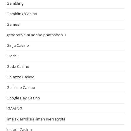
Gambling
Gambling/Casino
Games
generative ai adobe photoshop 3
Ginja Casino
Giochi
Godz Casino
Golazzo Casino
Golisimo Casino
Google Pay Casino
IGAMING
Ilmaiskierroksia Ilman Kierrätystä
Instant Casino