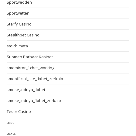
Sportwedden
Sportwetten
Starfy Casino
Stealthbet Casino
stoichimata
Suomen Parhaat Kasinot
t.memirror_1xbet_working
t.meofficial_site_1xbet_zerkalo
t.mesegodnya_1xbet
t.mesegodnya_1xbet_zerkalo
Tesor Casino
test
texts