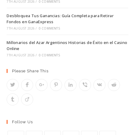
7TH AUGUST 2026
/
0 COMMENTS
Desbloquea Tus Ganancias: Guía Completa para Retirar
Fondos en GanaExpress
7TH AUGUST 2026
/
0 COMMENTS
Millonarios del Azar Argentinos Historias de Éxito en el Casino
Online
7TH AUGUST 2026
/
0 COMMENTS
Please Share This
Follow Us