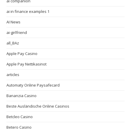
ai companion
ai in finance examples 1
AI News
ai-girlfriend
all_BAz
Apple Pay Casino
Apple Pay Nettikasinot
articles
Automaty Online Paysafecard
Bananzia Casino
Beste Ausländische Online Casinos
Betcleo Casino
Betero Casino