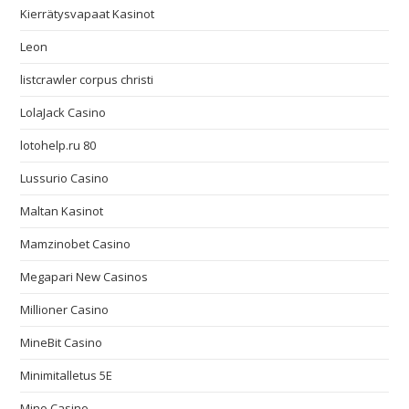
Kierrätysvapaat Kasinot
Leon
listcrawler corpus christi
LolaJack Casino
lotohelp.ru 80
Lussurio Casino
Maltan Kasinot
Mamzinobet Casino
Megapari New Casinos
Millioner Casino
MineBit Casino
Minimitalletus 5E
Mino Casino