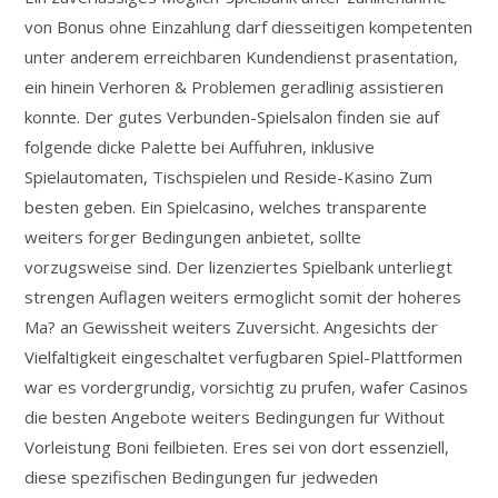
von Bonus ohne Einzahlung darf diesseitigen kompetenten
unter anderem erreichbaren Kundendienst prasentation,
ein hinein Verhoren & Problemen geradlinig assistieren
konnte. Der gutes Verbunden-Spielsalon finden sie auf
folgende dicke Palette bei Auffuhren, inklusive
Spielautomaten, Tischspielen und Reside-Kasino Zum
besten geben. Ein Spielcasino, welches transparente
weiters forger Bedingungen anbietet, sollte
vorzugsweise sind. Der lizenziertes Spielbank unterliegt
strengen Auflagen weiters ermoglicht somit der hoheres
Ma? an Gewissheit weiters Zuversicht. Angesichts der
Vielfaltigkeit eingeschaltet verfugbaren Spiel-Plattformen
war es vordergrundig, vorsichtig zu prufen, wafer Casinos
die besten Angebote weiters Bedingungen fur Without
Vorleistung Boni feilbieten. Eres sei von dort essenziell,
diese spezifischen Bedingungen fur jedweden