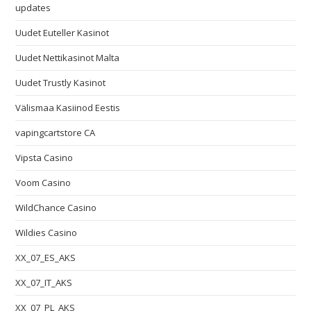
updates
Uudet Euteller Kasinot
Uudet Nettikasinot Malta
Uudet Trustly Kasinot
Välismaa Kasiinod Eestis
vapingcartstore CA
Vipsta Casino
Voom Casino
WildChance Casino
Wildies Casino
XX_07_ES_AKS
XX_07_IT_AKS
XX_07_PL_AKS