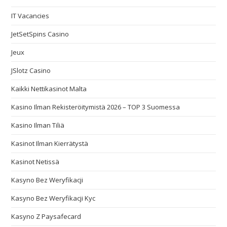
IT Vacancies
JetSetSpins Casino
Jeux
JSlotz Casino
Kaikki Nettikasinot Malta
Kasino Ilman Rekisteröitymistä 2026 – TOP 3 Suomessa
Kasino Ilman Tiliä
Kasinot Ilman Kierrätystä
Kasinot Netissä
Kasyno Bez Weryfikacji
Kasyno Bez Weryfikacji Kyc
Kasyno Z Paysafecard