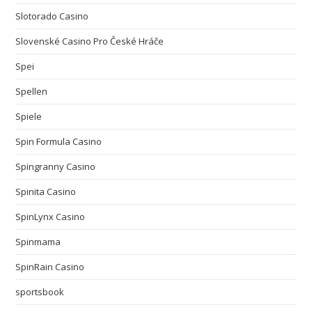
Slotorado Casino
Slovenské Casino Pro České Hráče
Spei
Spellen
Spiele
Spin Formula Casino
Spingranny Casino
Spinita Casino
SpinLynx Casino
Spinmama
SpinRain Casino
sportsbook