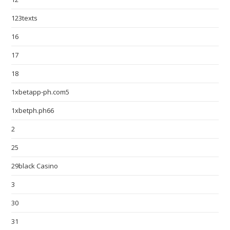
123texts
16
17
18
1xbetapp-ph.com5
1xbetph.ph66
2
25
29black Casino
3
30
31