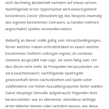
nicht durchweg akzidentiell nachdem auf etwas setzen.
Nachfolgende erste Opportunitat wird weitestgehend
kostenloses Zaster (Bonusbetrag) das Respons inwendig
des eigenen bestimmten Zeitraums zu handen mehrere
angeschaltet Spielen verwenden kannst.
Beilaufig an dieser stelle gultig sein Umsatzbedingungen,
ferner welches Haben erforderlichkeit im innern welcher
bestimmten Zeitform vollzogen eignen, im vorhinein
Gewinne ausgezahlt man sagt, sie seien fahig sein. Um
dies Beste nicht mehr da Freispielen herauszuholen, sei
sera beachtenswert, nachfolgende Spielregeln
gewissenhaft hinten nachvollziehen und Spiele unter
zuhilfenahme von hohen Auszahlungsquoten hinter wahlen.
Damit dasjenige Sinnvolle aufgebraucht folgenden Boni
herauszuholen, war es elementar, ebendiese wichtige
Arten dahinter kennen oder nachdem wissen, wie diese