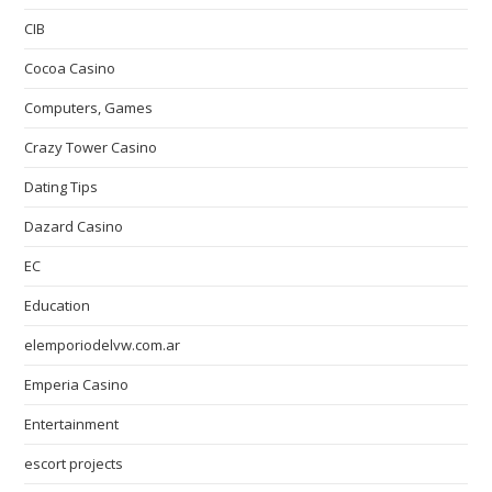
CIB
Cocoa Casino
Computers, Games
Crazy Tower Сasino
Dating Tips
Dazard Casino
EC
Education
elemporiodelvw.com.ar
Emperia Casino
Entertainment
escort projects