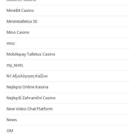
MineBit Casino
Minimitalletus 5E
Mino Casino
misc
Mobilepay Talletus Casino
my_texts
N1 Αξιολόγηση Καζίνο
Nejlepsi Online Kasina
Nejlepší Zahraniční Casino
New Video Chat Platform
News
OM