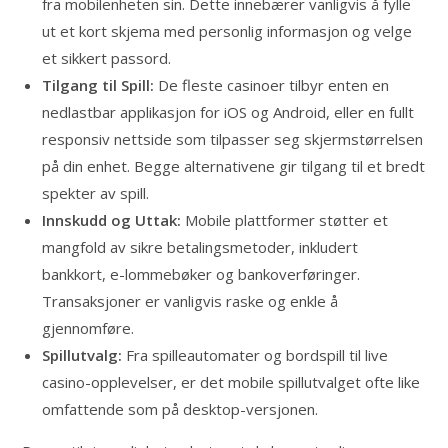
fra mobilenheten sin. Dette innebærer vanligvis å fylle
ut et kort skjema med personlig informasjon og velge
et sikkert passord.
Tilgang til Spill:
De fleste casinoer tilbyr enten en
nedlastbar applikasjon for iOS og Android, eller en fullt
responsiv nettside som tilpasser seg skjermstørrelsen
på din enhet. Begge alternativene gir tilgang til et bredt
spekter av spill.
Innskudd og Uttak:
Mobile plattformer støtter et
mangfold av sikre betalingsmetoder, inkludert
bankkort, e-lommebøker og bankoverføringer.
Transaksjoner er vanligvis raske og enkle å
gjennomføre.
Spillutvalg:
Fra spilleautomater og bordspill til live
casino-opplevelser, er det mobile spillutvalget ofte like
omfattende som på desktop-versjonen.