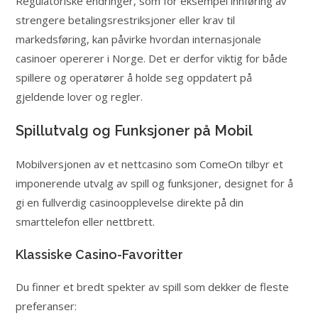
Regulatoriske endringer, som for eksempel innføring av
strengere betalingsrestriksjoner eller krav til
markedsføring, kan påvirke hvordan internasjonale
casinoer opererer i Norge. Det er derfor viktig for både
spillere og operatører å holde seg oppdatert på
gjeldende lover og regler.
Spillutvalg og Funksjoner på Mobil
Mobilversjonen av et nettcasino som ComeOn tilbyr et
imponerende utvalg av spill og funksjoner, designet for å
gi en fullverdig casinoopplevelse direkte på din
smarttelefon eller nettbrett.
Klassiske Casino-Favoritter
Du finner et bredt spekter av spill som dekker de fleste
preferanser: