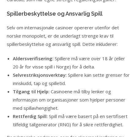
Spillerbeskyttelse og Ansvarlig Spill
Selv om internasjonale casinoer opererer utenfor det
norske monopolet, er de underlagt strenge krav til
spillerbeskyttelse og ansvarlig spill. Dette inkluderer:
Aldersverifisering:
Spillere må være over 18 år (eller
20 år for visse spill i Norge) for å delta.
Selvrestriksjonsverktøy:
Spillere kan sette grenser for
innskudd, tap og spilletid.
Tilgang til Hjelp:
Casinoene må tilby lenker og
informasjon om organisasjoner som hjelper personer
med spillavhengighet.
Rettferdig Spill:
Spill må være basert på en sertifisert
tilfeldig tallgenerator (RNG) for å sikre rettferdighet.