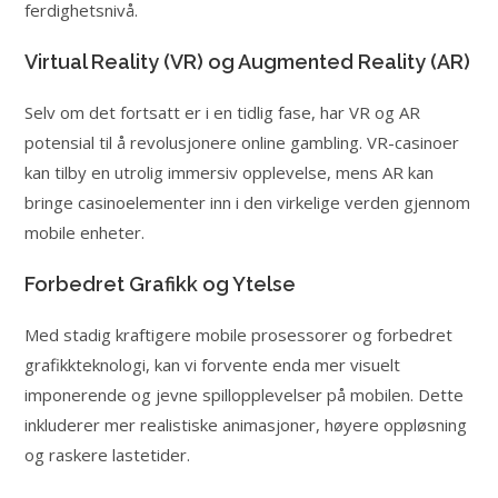
ferdighetsnivå.
Virtual Reality (VR) og Augmented Reality (AR)
Selv om det fortsatt er i en tidlig fase, har VR og AR
potensial til å revolusjonere online gambling. VR-casinoer
kan tilby en utrolig immersiv opplevelse, mens AR kan
bringe casinoelementer inn i den virkelige verden gjennom
mobile enheter.
Forbedret Grafikk og Ytelse
Med stadig kraftigere mobile prosessorer og forbedret
grafikkteknologi, kan vi forvente enda mer visuelt
imponerende og jevne spillopplevelser på mobilen. Dette
inkluderer mer realistiske animasjoner, høyere oppløsning
og raskere lastetider.