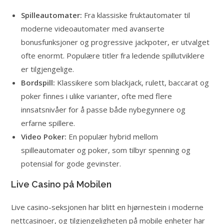
Spilleautomater:
Fra klassiske fruktautomater til
moderne videoautomater med avanserte
bonusfunksjoner og progressive jackpoter, er utvalget
ofte enormt. Populære titler fra ledende spillutviklere
er tilgjengelige.
Bordspill:
Klassikere som blackjack, rulett, baccarat og
poker finnes i ulike varianter, ofte med flere
innsatsnivåer for å passe både nybegynnere og
erfarne spillere.
Video Poker:
En populær hybrid mellom
spilleautomater og poker, som tilbyr spenning og
potensial for gode gevinster.
Live Casino på Mobilen
Live casino-seksjonen har blitt en hjørnestein i moderne
nettcasinoer, og tilgjengeligheten på mobile enheter har