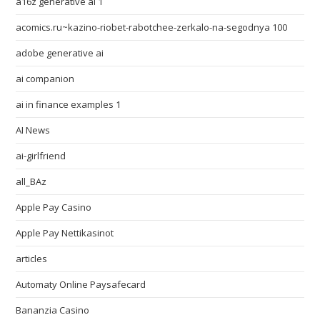
a16z generative ai 1
acomics.ru~kazino-riobet-rabotchee-zerkalo-na-segodnya 100
adobe generative ai
ai companion
ai in finance examples 1
AI News
ai-girlfriend
all_BAz
Apple Pay Casino
Apple Pay Nettikasinot
articles
Automaty Online Paysafecard
Bananzia Casino