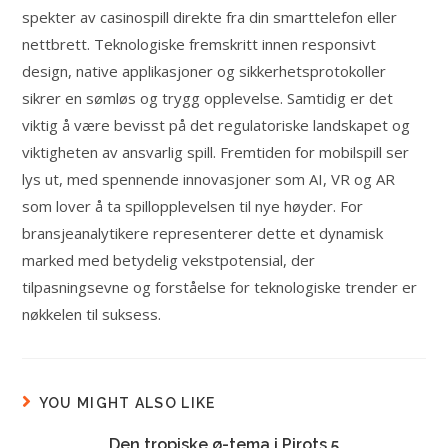
spekter av casinospill direkte fra din smarttelefon eller
nettbrett. Teknologiske fremskritt innen responsivt
design, native applikasjoner og sikkerhetsprotokoller
sikrer en sømløs og trygg opplevelse. Samtidig er det
viktig å være bevisst på det regulatoriske landskapet og
viktigheten av ansvarlig spill. Fremtiden for mobilspill ser
lys ut, med spennende innovasjoner som AI, VR og AR
som lover å ta spillopplevelsen til nye høyder. For
bransjeanalytikere representerer dette et dynamisk
marked med betydelig vekstpotensial, der
tilpasningsevne og forståelse for teknologiske trender er
nøkkelen til suksess.
YOU MIGHT ALSO LIKE
Den tropiske ø-tema i Pirots 5