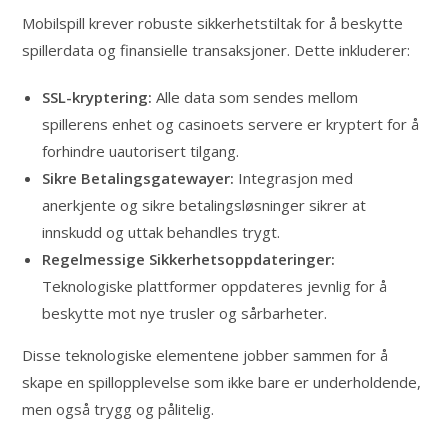
Mobilspill krever robuste sikkerhetstiltak for å beskytte
spillerdata og finansielle transaksjoner. Dette inkluderer:
SSL-kryptering:
Alle data som sendes mellom
spillerens enhet og casinoets servere er kryptert for å
forhindre uautorisert tilgang.
Sikre Betalingsgatewayer:
Integrasjon med
anerkjente og sikre betalingsløsninger sikrer at
innskudd og uttak behandles trygt.
Regelmessige Sikkerhetsoppdateringer:
Teknologiske plattformer oppdateres jevnlig for å
beskytte mot nye trusler og sårbarheter.
Disse teknologiske elementene jobber sammen for å
skape en spillopplevelse som ikke bare er underholdende,
men også trygg og pålitelig.