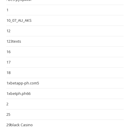
1
10_07_AU_AKS
12
123texts
16
17
18
1xbetapp-ph.com5
1xbetph.ph66
2
25
29black Casino