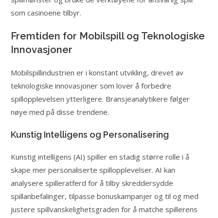
som casinoene tilbyr.
Fremtiden for Mobilspill og Teknologiske
Innovasjoner
Mobilspillindustrien er i konstant utvikling, drevet av
teknologiske innovasjoner som lover å forbedre
spillopplevelsen ytterligere. Bransjeanalytikere følger
nøye med på disse trendene.
Kunstig Intelligens og Personalisering
Kunstig intelligens (AI) spiller en stadig større rolle i å
skape mer personaliserte spillopplevelser. AI kan
analysere spilleratferd for å tilby skreddersydde
spillanbefalinger, tilpasse bonuskampanjer og til og med
justere spillvanskelighetsgraden for å matche spillerens