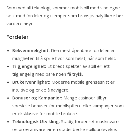
Som med all teknologi, kommer mobilspill med sine egne
sett med fordeler og ulemper som bransjeanalytikere bør
vurdere nøye.
Fordeler
Bekvemmelighet:
Den mest åpenbare fordelen er
muligheten til å spille hvor som helst, når som helst.
Tilgjengelighet:
Et bredt spekter av spill er lett
tilgjengelig med bare noen få trykk.
Brukervennlighet:
Moderne mobile grensesnitt er
intuitive og enkle å navigere.
Bonuser og Kampanjer:
Mange casinoer tilbyr
spesielle bonuser for mobilspillere eller kampanjer som
er eksklusive for mobile brukere.
Teknologisk Utvikling:
Stadig forbedret maskinvare
og programvare gir en stadig bedre spillopplevelse.