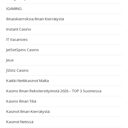
IGAMING
Ilmaiskierroksia Ilman Kierrätystä
Instant Casino
IT Vacancies
JetSetSpins Casino
Jeux
JSlotz Casino
Kaikki Nettikasinot Malta
Kasino Ilman Rekisteröitymistä 2026 – TOP 3 Suomessa
Kasino Ilman Tiliä
Kasinot Ilman Kierrätystä
Kasinot Netissä