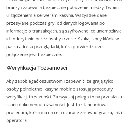
branży i zapewnia bezpieczne połączenie między Twoim
urządzeniem a serwerami kasyna. Wszystkie dane
przesyłane podczas gry, od danych logowania po
informacje o transakcjach, są szyfrowane, co uniemożliwia
ich odczytanie przez osoby trzecie. Szukaj ikony kłódki w
pasku adresu przeglądarki, która potwierdza, że
połączenie jest bezpieczne.
Weryfikacja Tożsamości
Aby zapobiegać oszustwom i zapewnić, że grają tylko
osoby pełnoletnie, kasyna mobilne stosują procedury
weryfikacji tożsamości. Zazwyczaj polega to na przesłaniu
skanu dokumentu tożsamości. Jest to standardowa
procedura, która ma na celu ochronę zarówno gracza, jak i
operatora.