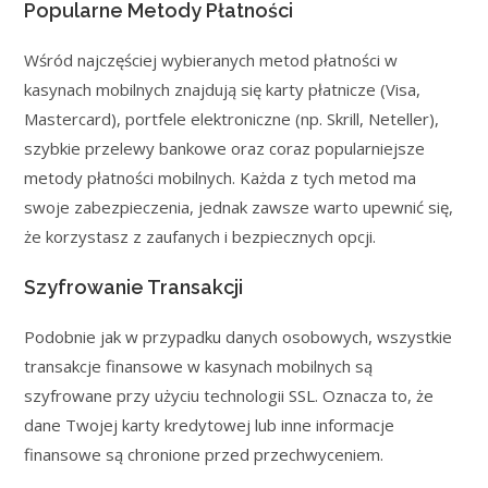
Popularne Metody Płatności
Wśród najczęściej wybieranych metod płatności w
kasynach mobilnych znajdują się karty płatnicze (Visa,
Mastercard), portfele elektroniczne (np. Skrill, Neteller),
szybkie przelewy bankowe oraz coraz popularniejsze
metody płatności mobilnych. Każda z tych metod ma
swoje zabezpieczenia, jednak zawsze warto upewnić się,
że korzystasz z zaufanych i bezpiecznych opcji.
Szyfrowanie Transakcji
Podobnie jak w przypadku danych osobowych, wszystkie
transakcje finansowe w kasynach mobilnych są
szyfrowane przy użyciu technologii SSL. Oznacza to, że
dane Twojej karty kredytowej lub inne informacje
finansowe są chronione przed przechwyceniem.