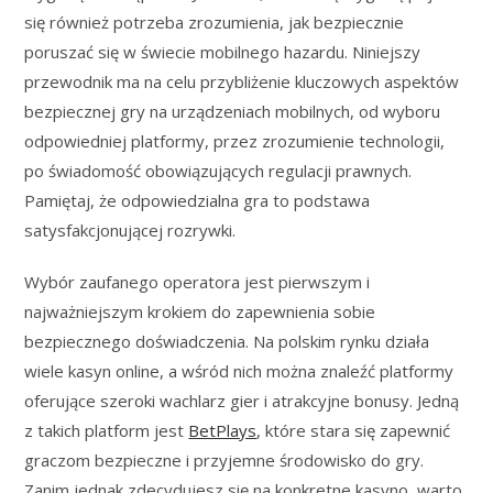
się również potrzeba zrozumienia, jak bezpiecznie
poruszać się w świecie mobilnego hazardu. Niniejszy
przewodnik ma na celu przybliżenie kluczowych aspektów
bezpiecznej gry na urządzeniach mobilnych, od wyboru
odpowiedniej platformy, przez zrozumienie technologii,
po świadomość obowiązujących regulacji prawnych.
Pamiętaj, że odpowiedzialna gra to podstawa
satysfakcjonującej rozrywki.
Wybór zaufanego operatora jest pierwszym i
najważniejszym krokiem do zapewnienia sobie
bezpiecznego doświadczenia. Na polskim rynku działa
wiele kasyn online, a wśród nich można znaleźć platformy
oferujące szeroki wachlarz gier i atrakcyjne bonusy. Jedną
z takich platform jest
BetPlays
, które stara się zapewnić
graczom bezpieczne i przyjemne środowisko do gry.
Zanim jednak zdecydujesz się na konkretne kasyno, warto