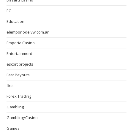
Dazard Casino
EC
Education
elemporiodelvw.com.ar
Emperia Casino
Entertainment
escort projects
Fast Payouts
first
Forex Trading
Gambling
Gambling/Casino
Games