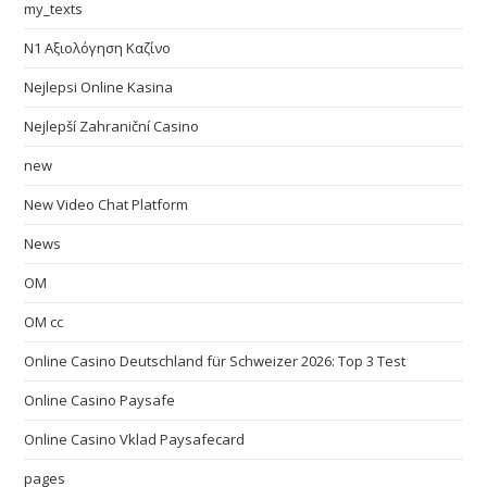
my_texts
N1 Αξιολόγηση Καζίνο
Nejlepsi Online Kasina
Nejlepší Zahraniční Casino
new
New Video Chat Platform
News
OM
OM cc
Online Casino Deutschland für Schweizer 2026: Top 3 Test
Online Casino Paysafe
Online Casino Vklad Paysafecard
pages