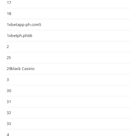
17
18
1xbetapp-ph.com5
1xbetph.ph66
2
25
29black Casino
3
30
31
32
33
4