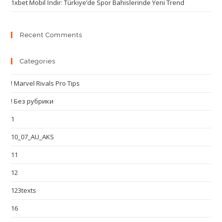
1xbet Mobil İndir: Türkiye’de Spor Bahislerinde Yeni Trend
Recent Comments
Categories
! Marvel Rivals Pro Tips
! Без рубрики
1
10_07_AU_AKS
11
12
123texts
16