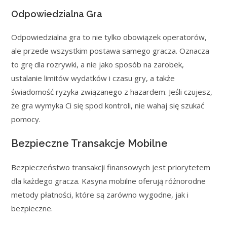
Odpowiedzialna Gra
Odpowiedzialna gra to nie tylko obowiązek operatorów,
ale przede wszystkim postawa samego gracza. Oznacza
to grę dla rozrywki, a nie jako sposób na zarobek,
ustalanie limitów wydatków i czasu gry, a także
świadomość ryzyka związanego z hazardem. Jeśli czujesz,
że gra wymyka Ci się spod kontroli, nie wahaj się szukać
pomocy.
Bezpieczne Transakcje Mobilne
Bezpieczeństwo transakcji finansowych jest priorytetem
dla każdego gracza. Kasyna mobilne oferują różnorodne
metody płatności, które są zarówno wygodne, jak i
bezpieczne.