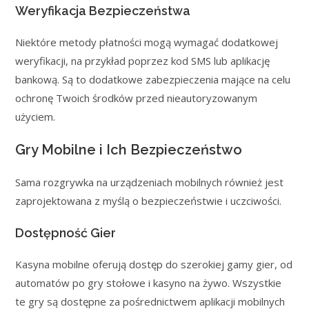
Weryfikacja Bezpieczeństwa
Niektóre metody płatności mogą wymagać dodatkowej
weryfikacji, na przykład poprzez kod SMS lub aplikację
bankową. Są to dodatkowe zabezpieczenia mające na celu
ochronę Twoich środków przed nieautoryzowanym
użyciem.
Gry Mobilne i Ich Bezpieczeństwo
Sama rozgrywka na urządzeniach mobilnych również jest
zaprojektowana z myślą o bezpieczeństwie i uczciwości.
Dostępność Gier
Kasyna mobilne oferują dostęp do szerokiej gamy gier, od
automatów po gry stołowe i kasyno na żywo. Wszystkie
te gry są dostępne za pośrednictwem aplikacji mobilnych