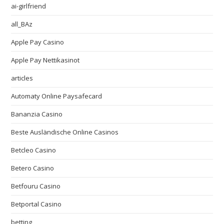
ai-girlfriend
all_BAz
Apple Pay Casino
Apple Pay Nettikasinot
articles
Automaty Online Paysafecard
Bananzia Casino
Beste Ausländische Online Casinos
Betcleo Casino
Betero Casino
Betfouru Casino
Betportal Casino
betting