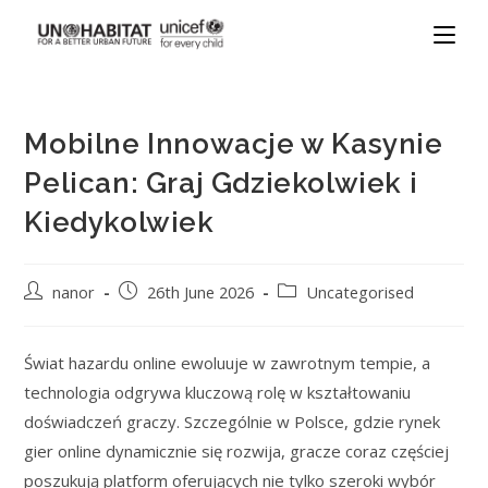
Mobilne Innowacje w Kasynie
Pelican: Graj Gdziekolwiek i
Kiedykolwiek
nanor
26th June 2026
Uncategorised
Świat hazardu online ewoluuje w zawrotnym tempie, a
technologia odgrywa kluczową rolę w kształtowaniu
doświadczeń graczy. Szczególnie w Polsce, gdzie rynek
gier online dynamicznie się rozwija, gracze coraz częściej
poszukują platform oferujących nie tylko szeroki wybór