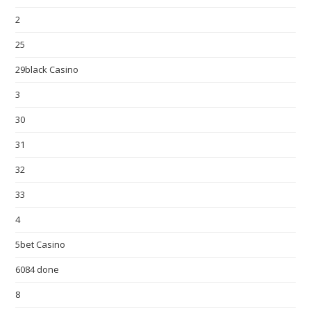
2
25
29black Casino
3
30
31
32
33
4
5bet Casino
6084 done
8