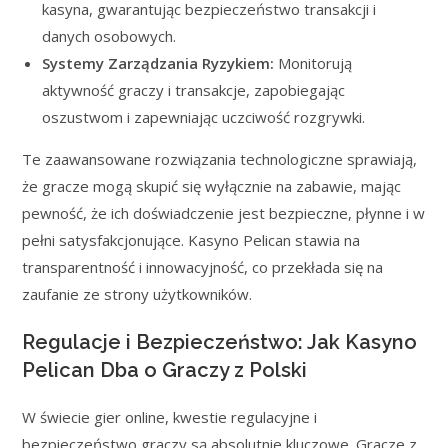
kasyna, gwarantując bezpieczeństwo transakcji i
danych osobowych.
Systemy Zarządzania Ryzykiem:
Monitorują
aktywność graczy i transakcje, zapobiegając
oszustwom i zapewniając uczciwość rozgrywki.
Te zaawansowane rozwiązania technologiczne sprawiają,
że gracze mogą skupić się wyłącznie na zabawie, mając
pewność, że ich doświadczenie jest bezpieczne, płynne i w
pełni satysfakcjonujące. Kasyno Pelican stawia na
transparentność i innowacyjność, co przekłada się na
zaufanie ze strony użytkowników.
Regulacje i Bezpieczeństwo: Jak Kasyno
Pelican Dba o Graczy z Polski
W świecie gier online, kwestie regulacyjne i
bezpieczeństwo graczy są absolutnie kluczowe. Gracze z