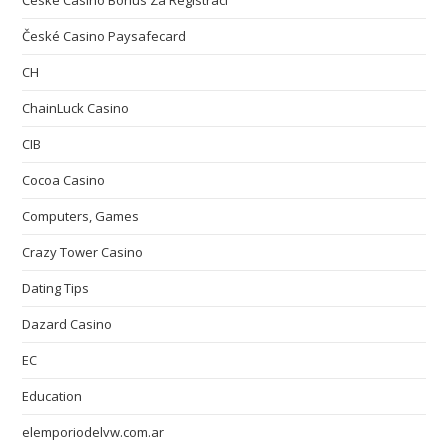
České Casino Bonus Za Registraci
České Casino Paysafecard
CH
ChainLuck Casino
CIB
Cocoa Casino
Computers, Games
Crazy Tower Сasino
Dating Tips
Dazard Casino
EC
Education
elemporiodelvw.com.ar