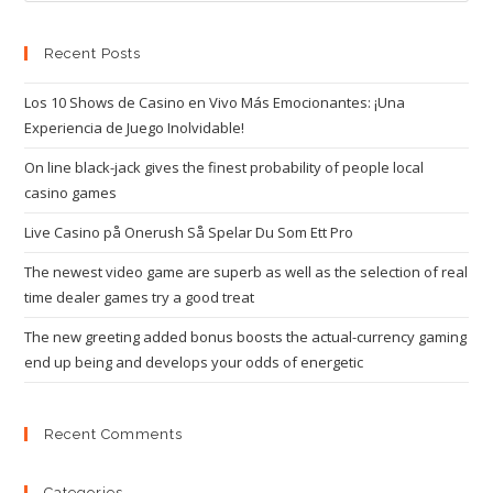
Recent Posts
Los 10 Shows de Casino en Vivo Más Emocionantes: ¡Una
Experiencia de Juego Inolvidable!
On line black-jack gives the finest probability of people local
casino games
Live Casino på Onerush Så Spelar Du Som Ett Pro
The newest video game are superb as well as the selection of real
time dealer games try a good treat
The new greeting added bonus boosts the actual-currency gaming
end up being and develops your odds of energetic
Recent Comments
Categories