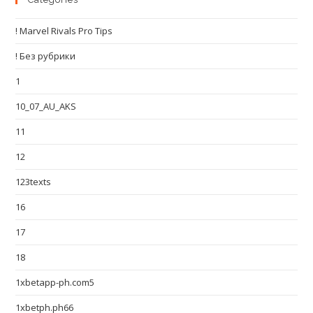
! Marvel Rivals Pro Tips
! Без рубрики
1
10_07_AU_AKS
11
12
123texts
16
17
18
1xbetapp-ph.com5
1xbetph.ph66