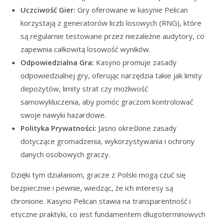
Uczciwość Gier:
Gry oferowane w kasynie Pelican
korzystają z generatorów liczb losowych (RNG), które
są regularnie testowane przez niezależne audytory, co
zapewnia całkowitą losowość wyników.
Odpowiedzialna Gra:
Kasyno promuje zasady
odpowiedzialnej gry, oferując narzędzia takie jak limity
depozytów, limity strat czy możliwość
samowykluczenia, aby pomóc graczom kontrolować
swoje nawyki hazardowe.
Polityka Prywatności:
Jasno określone zasady
dotyczące gromadzenia, wykorzystywania i ochrony
danych osobowych graczy.
Dzięki tym działaniom, gracze z Polski mogą czuć się
bezpiecznie i pewnie, wiedząc, że ich interesy są
chronione. Kasyno Pelican stawia na transparentność i
etyczne praktyki, co jest fundamentem długoterminowych