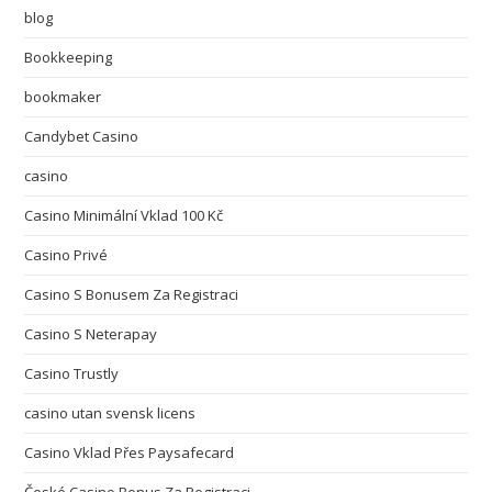
blog
Bookkeeping
bookmaker
Candybet Casino
casino
Casino Minimální Vklad 100 Kč
Casino Privé
Casino S Bonusem Za Registraci
Casino S Neterapay
Casino Trustly
casino utan svensk licens
Casino Vklad Přes Paysafecard