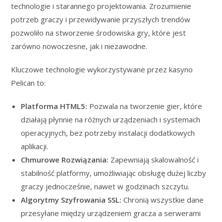
technologie i starannego projektowania. Zrozumienie
potrzeb graczy i przewidywanie przyszłych trendów
pozwoliło na stworzenie środowiska gry, które jest
zarówno nowoczesne, jak i niezawodne.
Kluczowe technologie wykorzystywane przez kasyno
Pelican to:
Platforma HTML5:
Pozwala na tworzenie gier, które
działają płynnie na różnych urządzeniach i systemach
operacyjnych, bez potrzeby instalacji dodatkowych
aplikacji.
Chmurowe Rozwiązania:
Zapewniają skalowalność i
stabilność platformy, umożliwiając obsługę dużej liczby
graczy jednocześnie, nawet w godzinach szczytu.
Algorytmy Szyfrowania SSL:
Chronią wszystkie dane
przesyłane między urządzeniem gracza a serwerami