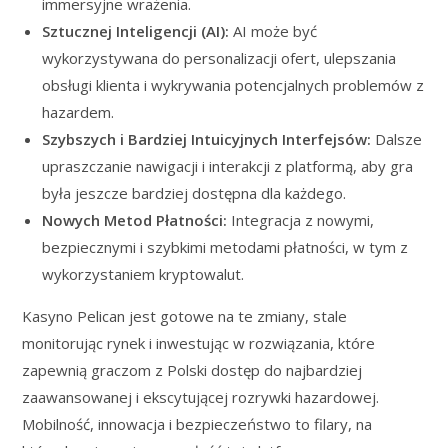
immersyjne wrażenia.
Sztucznej Inteligencji (AI):
AI może być
wykorzystywana do personalizacji ofert, ulepszania
obsługi klienta i wykrywania potencjalnych problemów z
hazardem.
Szybszych i Bardziej Intuicyjnych Interfejsów:
Dalsze
upraszczanie nawigacji i interakcji z platformą, aby gra
była jeszcze bardziej dostępna dla każdego.
Nowych Metod Płatności:
Integracja z nowymi,
bezpiecznymi i szybkimi metodami płatności, w tym z
wykorzystaniem kryptowalut.
Kasyno Pelican jest gotowe na te zmiany, stale
monitorując rynek i inwestując w rozwiązania, które
zapewnią graczom z Polski dostęp do najbardziej
zaawansowanej i ekscytującej rozrywki hazardowej.
Mobilność, innowacja i bezpieczeństwo to filary, na