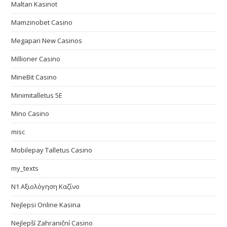
Maltan Kasinot
Mamzinobet Casino
Megapari New Casinos
Millioner Casino
MineBit Casino
Minimitalletus 5E
Mino Casino
misc
Mobilepay Talletus Casino
my_texts
N1 Αξιολόγηση Καζίνο
Nejlepsi Online Kasina
Nejlepší Zahraniční Casino