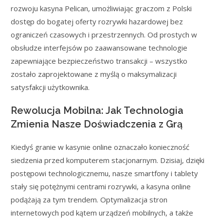
rozwoju kasyna Pelican, umożliwiając graczom z Polski
dostęp do bogatej oferty rozrywki hazardowej bez
ograniczeń czasowych i przestrzennych. Od prostych w
obsłudze interfejsów po zaawansowane technologie
zapewniające bezpieczeństwo transakcji – wszystko
zostało zaprojektowane z myślą o maksymalizacji
satysfakcji użytkownika.
Rewolucja Mobilna: Jak Technologia
Zmienia Nasze Doświadczenia z Grą
Kiedyś granie w kasynie online oznaczało konieczność
siedzenia przed komputerem stacjonarnym. Dzisiaj, dzięki
postępowi technologicznemu, nasze smartfony i tablety
stały się potężnymi centrami rozrywki, a kasyna online
podążają za tym trendem. Optymalizacja stron
internetowych pod kątem urządzeń mobilnych, a także