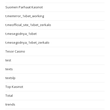
Suomen Parhaat Kasinot
t.memirror_1xbet_working
t.meofficial_site_1xbet_zerkalo
t.mesegodnya_1xbet
t.mesegodnya_1xbet_zerkalo
Tesor Casino
test
texts
textslp
Top Kasinot
Total
trends