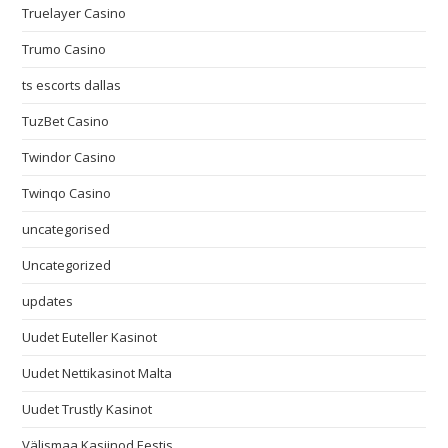
Truelayer Casino
Trumo Casino
ts escorts dallas
TuzBet Casino
Twindor Casino
Twinqo Casino
uncategorised
Uncategorized
updates
Uudet Euteller Kasinot
Uudet Nettikasinot Malta
Uudet Trustly Kasinot
Välismaa Kasiinod Eestis