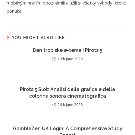
mobilným hraním oboznámili a užili si všetky výhody, ktoré
ponúka.
YOU MIGHT ALSO LIKE
Den tropiske ø-tema i Pirots 5
29th June 2026
Pirots 5 Slot: Analisi della grafica e della
colonna sonora cinematografica
26th June 2026
GambleZen UK Login: A Comprehensive Study