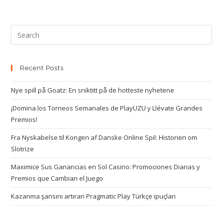
Recent Posts
Nye spill på Goatz: En sniktitt på de hotteste nyhetene
¡Domina los Torneos Semanales de PlayUZU y Llévate Grandes
Premios!
Fra Nyskabelse til Kongen af Danske Online Spil: Historien om
Slotrize
Maximice Sus Ganancias en Sol Casino: Promociones Diarias y
Premios que Cambian el Juego
Kazanma şansını artıran Pragmatic Play Türkçe ipuçları