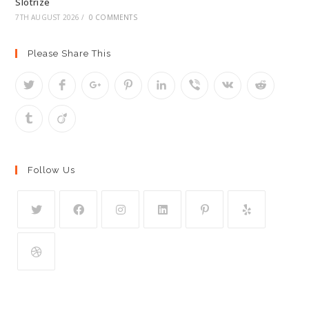
Slotrize
7TH AUGUST 2026
/
0 COMMENTS
Please Share This
Follow Us