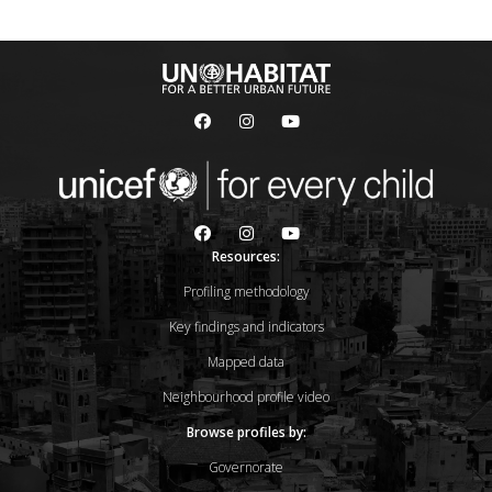
Resources:
Profiling methodology
Key findings and indicators
Mapped data
Neighbourhood profile video
Browse profiles by:
Governorate