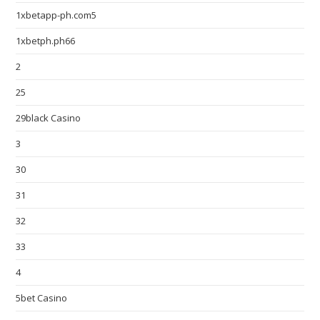
1xbetapp-ph.com5
1xbetph.ph66
2
25
29black Casino
3
30
31
32
33
4
5bet Casino