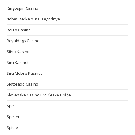
Ringospin Casino
riobet_zerkalo_na_segodnya
Roulo Casino
Royaldogs Casino
Siirto Kasinot
Siru Kasinot
Siru Mobile Kasinot
Slotorado Casino
Slovenské Casino Pro České Hráče
Spei
Spellen
Spiele