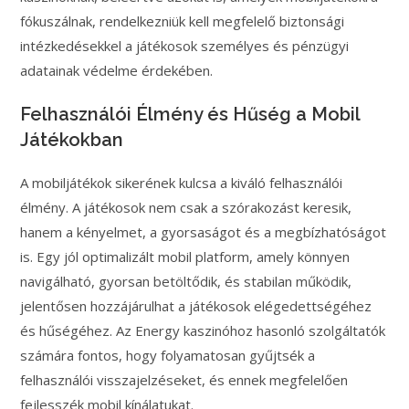
fókuszálnak, rendelkezniük kell megfelelő biztonsági
intézkedésekkel a játékosok személyes és pénzügyi
adatainak védelme érdekében.
Felhasználói Élmény és Hűség a Mobil
Játékokban
A mobiljátékok sikerének kulcsa a kiváló felhasználói
élmény. A játékosok nem csak a szórakozást keresik,
hanem a kényelmet, a gyorsaságot és a megbízhatóságot
is. Egy jól optimalizált mobil platform, amely könnyen
navigálható, gyorsan betöltődik, és stabilan működik,
jelentősen hozzájárulhat a játékosok elégedettségéhez
és hűségéhez. Az Energy kaszinóhoz hasonló szolgáltatók
számára fontos, hogy folyamatosan gyűjtsék a
felhasználói visszajelzéseket, és ennek megfelelően
fejlesszék mobil kínálatukat.