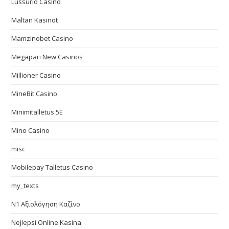
Lussurio Casino
Maltan Kasinot
Mamzinobet Casino
Megapari New Casinos
Millioner Casino
MineBit Casino
Minimitalletus 5E
Mino Casino
misc
Mobilepay Talletus Casino
my_texts
N1 Αξιολόγηση Καζίνο
Nejlepsi Online Kasina