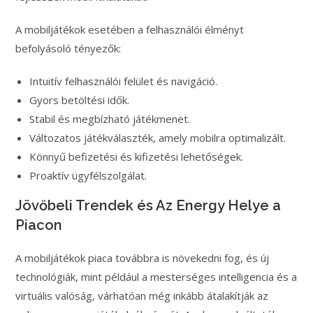
A mobiljátékok esetében a felhasználói élményt
befolyásoló tényezők:
Intuitív felhasználói felület és navigáció.
Gyors betöltési idők.
Stabil és megbízható játékmenet.
Változatos játékválaszték, amely mobilra optimalizált.
Könnyű befizetési és kifizetési lehetőségek.
Proaktív ügyfélszolgálat.
Jövőbeli Trendek és Az Energy Helye a
Piacon
A mobiljátékok piaca továbbra is növekedni fog, és új
technológiák, mint például a mesterséges intelligencia és a
virtuális valóság, várhatóan még inkább átalakítják az