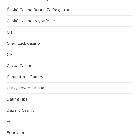
České Casino Bonus Za Registraci
České Casino Paysafecard
CH
ChainLuck Casino
CIB
Cocoa Casino
Computers, Games
Crazy Tower Сasino
Dating Tips
Dazard Casino
EC
Education