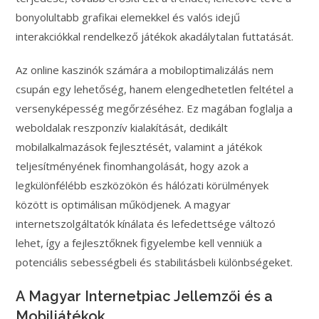
bonyolultabb grafikai elemekkel és valós idejű
interakciókkal rendelkező játékok akadálytalan futtatását.
Az online kaszinók számára a mobiloptimalizálás nem
csupán egy lehetőség, hanem elengedhetetlen feltétel a
versenyképesség megőrzéséhez. Ez magában foglalja a
weboldalak reszponzív kialakítását, dedikált
mobilalkalmazások fejlesztését, valamint a játékok
teljesítményének finomhangolását, hogy azok a
legkülönfélébb eszközökön és hálózati körülmények
között is optimálisan működjenek. A magyar
internetszolgáltatók kínálata és lefedettsége változó
lehet, így a fejlesztőknek figyelembe kell venniük a
potenciális sebességbeli és stabilitásbeli különbségeket.
A Magyar Internetpiac Jellemzői és a
Mobiljátékok