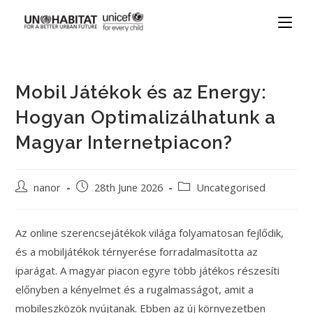
Mobil Játékok és az Energy:
Hogyan Optimalizálhatunk a
Magyar Internetpiacon?
nanor
28th June 2026
Uncategorised
Az online szerencsejátékok világa folyamatosan fejlődik,
és a mobiljátékok térnyerése forradalmasította az
iparágat. A magyar piacon egyre több játékos részesíti
előnyben a kényelmet és a rugalmasságot, amit a
mobileszközök nyújtanak. Ebben az új környezetben