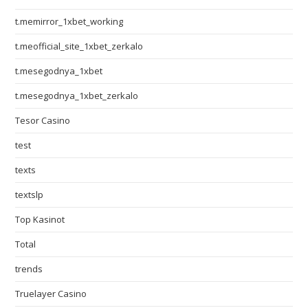
t.memirror_1xbet_working
t.meofficial_site_1xbet_zerkalo
t.mesegodnya_1xbet
t.mesegodnya_1xbet_zerkalo
Tesor Casino
test
texts
textslp
Top Kasinot
Total
trends
Truelayer Casino