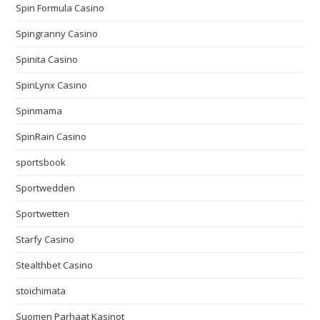
Spin Formula Casino
Spingranny Casino
Spinita Casino
SpinLynx Casino
Spinmama
SpinRain Casino
sportsbook
Sportwedden
Sportwetten
Starfy Casino
Stealthbet Casino
stoichimata
Suomen Parhaat Kasinot