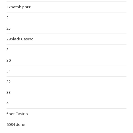
1xbetph.ph66
2
25
29black Casino
3
30
31
32
33
4
5bet Casino
6084 done