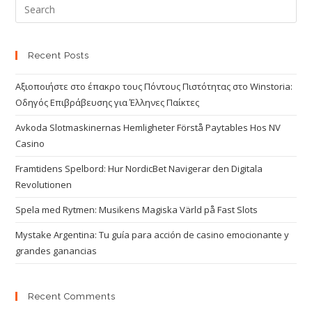
Recent Posts
Αξιοποιήστε στο έπακρο τους Πόντους Πιστότητας στο Winstoria:
Οδηγός Επιβράβευσης για Έλληνες Παίκτες
Avkoda Slotmaskinernas Hemligheter Förstå Paytables Hos NV
Casino
Framtidens Spelbord: Hur NordicBet Navigerar den Digitala
Revolutionen
Spela med Rytmen: Musikens Magiska Värld på Fast Slots
Mystake Argentina: Tu guía para acción de casino emocionante y
grandes ganancias
Recent Comments