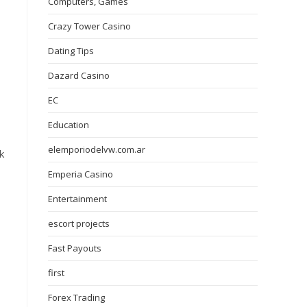
Computers, Games
Crazy Tower Сasino
Dating Tips
Dazard Casino
EC
Education
elemporiodelvw.com.ar
k
Emperia Casino
Entertainment
escort projects
Fast Payouts
first
Forex Trading