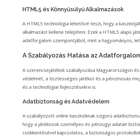
HTML5 és Könnyűsúlyú Alkalmazások
A HTML5 technológia lehetővé teszi, hogy a kaszinójá
alkalmazást kellene telepíteni. Ezek a HTML5 alapú já
adatforgalom szempontjából, mint a hagyományos, let
A Szabályozás Hatása az Adatforgalo
A szerencsejátékok szabályozása Magyarországon és E
védelmét, a tisztességes játékot és a pénzmosás meg
és a technológiai fejlesztésekre is.
Adatbiztonság és Adatvédelem
A szabályozott online kaszinóknak szigorú adatbiztonság
hogy a játékosok személyes és pénzügyi adatait bizto
csökkentésével kapcsolatos, a biztonságos protokollok 