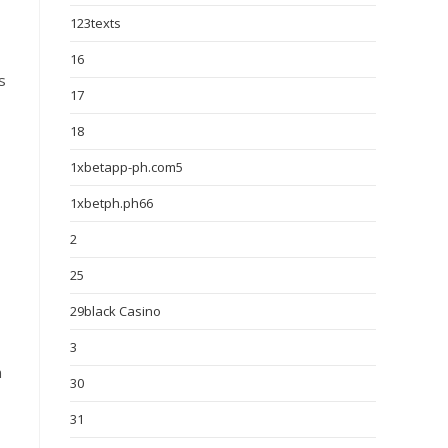
123texts
16
s
17
18
1xbetapp-ph.com5
1xbetph.ph66
2
25
29black Casino
3
n
30
31