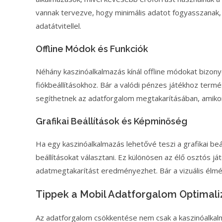
vannak tervezve, hogy minimális adatot fogyasszanak, p
adatátvitellel.
Offline Módok és Funkciók
Néhány kaszinóalkalmazás kínál offline módokat bizony
fiókbeállításokhoz. Bár a valódi pénzes játékhoz term
segíthetnek az adatforgalom megtakarításában, amikor
Grafikai Beállítások és Képminőség
Ha egy kaszinóalkalmazás lehetővé teszi a grafikai be
beállításokat választani. Ez különösen az élő osztós j
adatmegtakarítást eredményezhet. Bár a vizuális élmé
Tippek a Mobil Adatforgalom Optimali
Az adatforgalom csökkentése nem csak a kaszinóalkalm