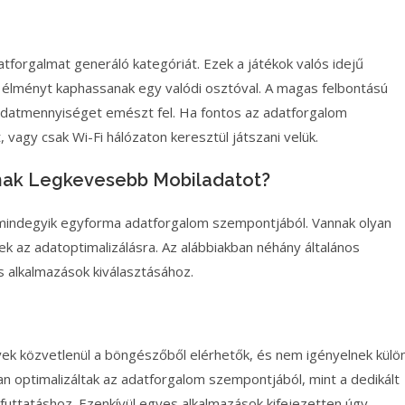
tforgalmat generáló kategóriát. Ezek a játékok valós idejű
 élményt kaphassanak egy valódi osztóval. A magas felbontású
 adatmennyiséget emészt fel. Ha fontos az adatforgalom
 vagy csak Wi-Fi hálózaton keresztül játszani velük.
nak Legkevesebb Mobiladatot?
 mindegyik egyforma adatforgalom szempontjából. Vannak olyan
k az adatoptimalizálásra. Az alábbiakban néhány általános
 alkalmazások kiválasztásához.
lyek közvetlenül a böngészőből elérhetők, és nem igényelnek külö
an optimalizáltak az adatforgalom szempontjából, mint a dedikált
futtatáshoz. Ezenkívül egyes alkalmazások kifejezetten úgy