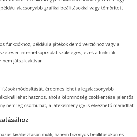
éldául alacsonyabb grafikai beállításokkal vagy tömörített
os funkciókhoz, például a játékok demó verzióihoz vagy a
észetesen internetkapcsolat szükséges, ezek a funkciók
 nem játszik aktívan.
állítások módosítását, érdemes lehet a legalacsonyabb
átékoknál lehet hasznos, ahol a képminőség csökkentése jelentős
ny némileg csorbulhat, a játékélmény így is élvezhető maradhat.
zálásához
azás kiválasztásán múlik, hanem bizonyos beállításokon és