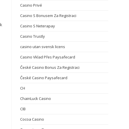
Casino Privé
Casino S Bonusem Za Registraci
ők
Casino S Neterapay
Casino Trustly
casino utan svensk licens
Casino Vklad Přes Paysafecard
České Casino Bonus Za Registraci
České Casino Paysafecard
CH
ChainLuck Casino
CIB
Cocoa Casino