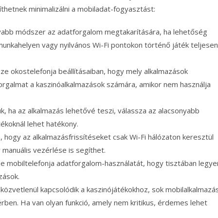
thetnek minimalizálni a mobiladat-fogyasztást:
abb módszer az adatforgalom megtakarítására, ha lehetőség
a munkahelyen vagy nyilvános Wi-Fi pontokon történő játék teljesen
zze okostelefonja beállításaiban, hogy mely alkalmazások
tforgalmat a kaszinóalkalmazások számára, amikor nem használja
k, ha az alkalmazás lehetővé teszi, válassza az alacsonyabb
tékoknál lehet hatékony.
hogy az alkalmazásfrissítéseket csak Wi-Fi hálózaton keresztül
y manuális vezérlése is segíthet.
 mobiltelefonja adatforgalom-használatát, hogy tisztában legye
zások.
özvetlenül kapcsolódik a kaszinójátékokhoz, sok mobilalkalmazás
ttérben. Ha van olyan funkció, amely nem kritikus, érdemes lehet