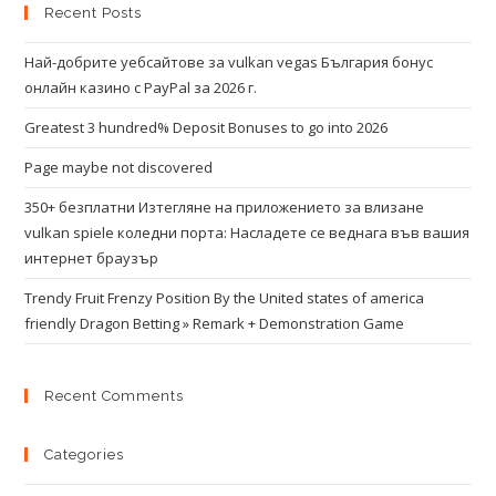
Recent Posts
Най-добрите уебсайтове за vulkan vegas България бонус
онлайн казино с PayPal за 2026 г.
Greatest 3 hundred% Deposit Bonuses to go into 2026
Page maybe not discovered
350+ безплатни Изтегляне на приложението за влизане
vulkan spiele коледни порта: Насладете се веднага във вашия
интернет браузър
Trendy Fruit Frenzy Position By the United states of america
friendly Dragon Betting » Remark + Demonstration Game
Recent Comments
Categories