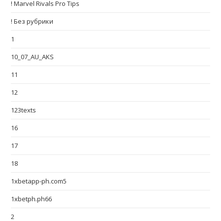
! Marvel Rivals Pro Tips
! Без рубрики
1
10_07_AU_AKS
11
12
123texts
16
17
18
1xbetapp-ph.com5
1xbetph.ph66
2