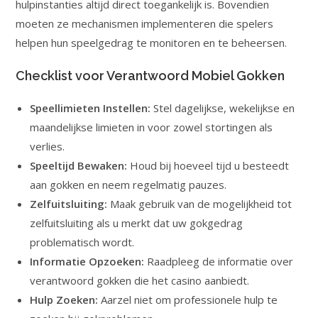
hulpinstanties altijd direct toegankelijk is. Bovendien
moeten ze mechanismen implementeren die spelers
helpen hun speelgedrag te monitoren en te beheersen.
Checklist voor Verantwoord Mobiel Gokken
Speellimieten Instellen:
Stel dagelijkse, wekelijkse en
maandelijkse limieten in voor zowel stortingen als
verlies.
Speeltijd Bewaken:
Houd bij hoeveel tijd u besteedt
aan gokken en neem regelmatig pauzes.
Zelfuitsluiting:
Maak gebruik van de mogelijkheid tot
zelfuitsluiting als u merkt dat uw gokgedrag
problematisch wordt.
Informatie Opzoeken:
Raadpleeg de informatie over
verantwoord gokken die het casino aanbiedt.
Hulp Zoeken:
Aarzel niet om professionele hulp te