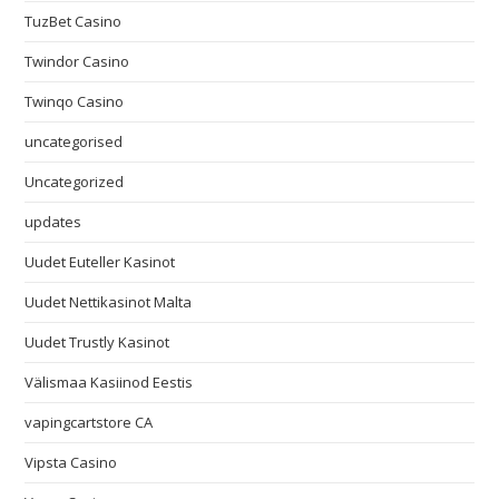
TuzBet Casino
Twindor Casino
Twinqo Casino
uncategorised
Uncategorized
updates
Uudet Euteller Kasinot
Uudet Nettikasinot Malta
Uudet Trustly Kasinot
Välismaa Kasiinod Eestis
vapingcartstore CA
Vipsta Casino