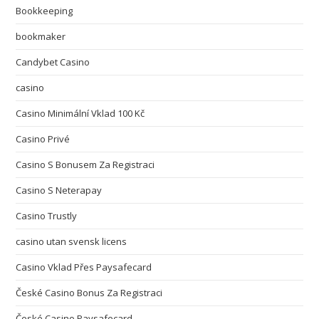
Bookkeeping
bookmaker
Candybet Casino
casino
Casino Minimální Vklad 100 Kč
Casino Privé
Casino S Bonusem Za Registraci
Casino S Neterapay
Casino Trustly
casino utan svensk licens
Casino Vklad Přes Paysafecard
České Casino Bonus Za Registraci
České Casino Paysafecard