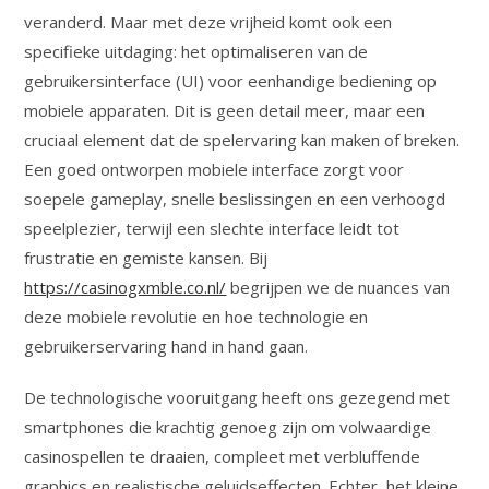
veranderd. Maar met deze vrijheid komt ook een
specifieke uitdaging: het optimaliseren van de
gebruikersinterface (UI) voor eenhandige bediening op
mobiele apparaten. Dit is geen detail meer, maar een
cruciaal element dat de spelervaring kan maken of breken.
Een goed ontworpen mobiele interface zorgt voor
soepele gameplay, snelle beslissingen en een verhoogd
speelplezier, terwijl een slechte interface leidt tot
frustratie en gemiste kansen. Bij
https://casinogxmble.co.nl/
begrijpen we de nuances van
deze mobiele revolutie en hoe technologie en
gebruikerservaring hand in hand gaan.
De technologische vooruitgang heeft ons gezegend met
smartphones die krachtig genoeg zijn om volwaardige
casinospellen te draaien, compleet met verbluffende
graphics en realistische geluidseffecten. Echter, het kleine