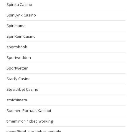
Spinita Casino
SpinLynx Casino
Spinmama
SpinRain Casino
sportsbook
Sportwedden
Sportwetten
Starfy Casino
Stealthbet Casino
stoichimata
Suomen Parhaat Kasinot
t.memirror_1xbet_working
t.meofficial_site_1xbet_zerkalo