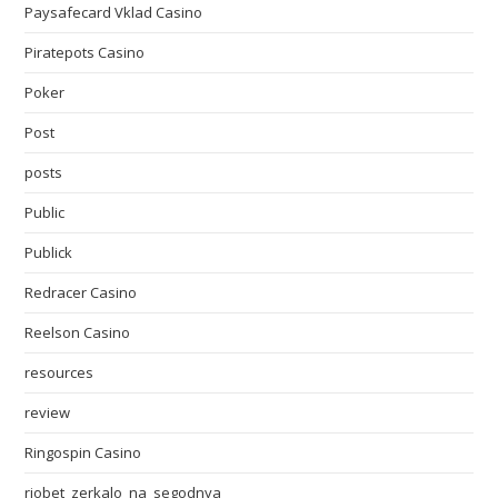
Paysafecard Vklad Casino
Piratepots Casino
Poker
Post
posts
Public
Publick
Redracer Casino
Reelson Casino
resources
review
Ringospin Casino
riobet_zerkalo_na_segodnya