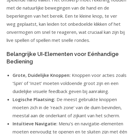
met de natuurlijke bewegingen van de hand en de
beperkingen van het bereik. Een te kleine knop, te ver
weg geplaatst, kan leiden tot onbedoelde klikken of het
onvermogen om snel te reageren, wat cruciaal kan zijn bij
live spellen of spellen met snelle rondes.
Belangrijke UI-Elementen voor Eénhandige
Bediening
Grote, Duidelijke Knoppen:
Knoppen voor acties zoals
‘Spin’ of ‘Inzet’ moeten voldoende groot zijn en een
duidelijke visuele feedback geven bij aanraking.
Logische Plaatsing:
De meest gebruikte knoppen
moeten zich in de ‘reach zone’ van de duim bevinden,
meestal aan de onderkant of zijkant van het scherm.
Intuïtieve Navigatie:
Menu’s en navigatie-elementen
moeten eenvoudig te openen en te sluiten zijn met één