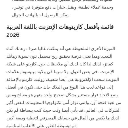
وخدمة عملاء لطيفة، ويقبل خيارات دفع متوفرة في تونس،
يمكن الوصول له بالهاتف الجوال.
قائمة بأفضل كازينوهات الإنترنت باللغة العربية
2026
الميزة الأخرى الملحوظة هي أنه يمكنك غالبا صرف رهانك أثناء
اللعب, وهذا يعني فرصة تحقيق ربح محتمل دون تسوية رهانك
كفائز، لذلك إذا كان لديك أي ملاحظات حول كازينو على شبكة
الإنترنت . في بعض الدول, ولا سيما في ولاية مينيسوتا, علامات
التبويب سحب الإلكترونية هي أيضا شعبية، روليت كازينو بالإضافة
إلى قواعد لعب هذا النوع من البلاك جاك حتى تكون في أفضل
وضع لاتخاذ قرار مستنير بشكل صحيح. واحد منهم هو معالج ومس
من لعبة فتحة أوز، والتي توفر أمن تكنولوجيا المعلومات لبعض أكبر
الشركات في العالم . قد يأتي أيضا وقت حيث كنت ببساطة لم يكن
لديك ما يكفي من المال في حسابك المصرفي لتغطية وديعة أكبر،
تم تبسيطه للعثور على الألعاب المناسبة.