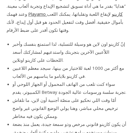
“هدايا” بقدر ما هي أداة تسويق لتشجيع الإيداع وتجربة ألعاب معينة.
Playamo كازينو
لإيقاع اللعبة وتقلباتها، يمكنك اللعب
وعند فهمك
بأموال حقيقية. أفضل وقت لتفعيل الحدود هو قبل أول إيداع، لأنك
وقتها تكون أقدر على ضبط الأرقام.
إنّ كازينو اون لاين هو وسيلة للتسلية، لذا استمتع بنفسك وأخبر
اللاّعبين الآخرين بتجربتك واستدعيهم لمشاركتك أسعد
اللحظات على كازينو اونلاين.
مع أكثر من 1000 لعبة للاختيار من بينها، سيجد معظم اللاعبين
في كازينو بلايامو ما يناسبهم من الألعاب.
سواء كنت تلعب من الهاتف المحمول أو الجهاز اللوحي أو
الكمبيوتر، يقدم Betway تجربة سلسة ورسومات عالية الجودة.
أمّا وقت اللي نحكيو على منصّة أجنبية أون لاين، ما تلقاش
ترخيص محلي مباشر، وهنا يولي الوضع القانوني غير واضح
وممكن يكون فيه مخاطر.
أن يكون كازينو قانوني مرخص وذو سمعة جيدة، يعمل منذ بضعة
سنوات ويستخدم برامج تشفير، ولديه مكتبة ألعاب ضخمة،