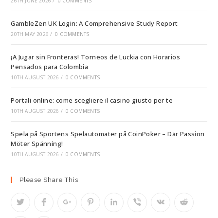
26TH JUNE 2026
/
0 COMMENTS
GambleZen UK Login: A Comprehensive Study Report
20TH MAY 2026
/
0 COMMENTS
¡A Jugar sin Fronteras! Torneos de Luckia con Horarios
Pensados para Colombia
10TH AUGUST 2026
/
0 COMMENTS
Portali online: come scegliere il casino giusto per te
10TH AUGUST 2026
/
0 COMMENTS
Spela på Sportens Spelautomater på CoinPoker – Där Passion
Möter Spänning!
10TH AUGUST 2026
/
0 COMMENTS
Please Share This