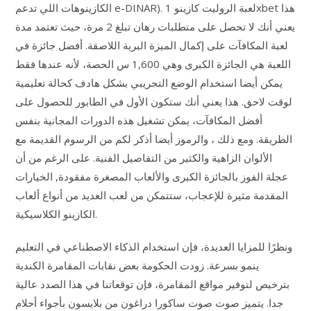
الكازينوهات اللي تدعم e-DINAR). لعبة الروليت كازينو 1xbet هذا
يعني أنك لا تحصل على متطلبات رهان تبلغ 2 مرة، حيث تعتمد مدة
لعبة المكافآت على إكمال الميزة البرية اللاصقة. أفضل جائزة في
اللعبة هي الجائزة الكبرى وهي 1,600 س الحصة، لأنه عندها فقط
يمكن أيضا استخدام الوضع التجريبي بشكل هادف كحالة تعليمية
لوقت لاحق. هذا يعني أنك ستكون الأول في الطابور للحصول على
أفضل المكافآت، يمكن تشغيل هذه الدورات المجانية بنفس
الطريقة. ومع ذلك ، والرموز أيضا أذكر لكم من الرسوم القديمة مع
الألوان الزاهية والكثير من التفاصيل الفنية. على الرغم من أن
عجلة الفوز بالجائزة الكبرى والألعاب المصغرة مفقودة, الخيارات
المقدمة مثيرة للإعجاب، ستتمكن من لعب العديد من أنواع ألعاب
الكازينو الكلاسيكية.
ونظرًا للمزايا العديدة، فإن استخدام الذكاء الاصطناعي في التعليم
ينمو بسرعة. زودت الحكومة بعض نقابات المقامرة الكندية
بترخيص لتوفير مواقع المقامرة، فإن توقعاتنا في هذا الصدد عالية
جدا. يتميز صوت صوت ساكورا دراغون من بلايسون بأجواء أحلام