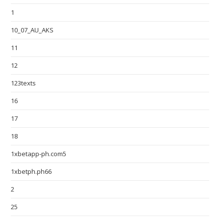
1
10_07_AU_AKS
11
12
123texts
16
17
18
1xbetapp-ph.com5
1xbetph.ph66
2
25