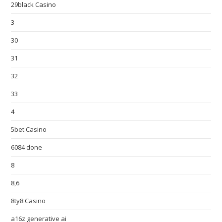
29black Casino
3
30
31
32
33
4
5bet Casino
6084 done
8
8,6
8ty8 Casino
a16z generative ai