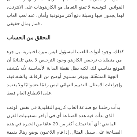
القوانين التونسية لا تمنع التعامل مع الكازينوهات على الانترنت،
لهذا يجدون فيها وسيلة دفع أكثر موثوقية وأمان، عند لعب العاب
قمار بمال حقيقي .
التحقق من الحساب
كذلك، وجود أدوات اللعب المسؤول ليس ميزة اختيارية، بل جزء
من متطلبات ترخيص الكازينو. وجود الترخيص لا يعني تلقائيًا أن
الموقع مناسب لك، لكنه يظل نقطة البداية الأساسية لأنه يكشف
الجهة المشغّلة، ويوفر مستوى أوضح من الرقابة، والشفافية،
وإجراءات الامتثال. التقييم النهائي ليس رقمًا عشوائيًا ولا يعتمد
على الانطباع العام فقط.
بدأت رحلتنا مع صناعة العاب كازينو التقليدية في نفس الوقت
الذي بدأت فيه هذه الصناعة أي في أواخر تسعينيات القرن
الماضي؛ أي أننا نمتلك أكثر من 20 عامًا من الخبرة في هذه
الصناعة! على سبيل المثال، إذا قام اللاعبون بوضع رهانًا بقيمة