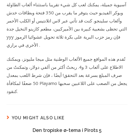
آسيوية جميلة، يمكنك لعب كل شيء تقريبا باستثناء ألعاب الطاولة
وبوكر الفيديو حيث يتوفر ما يقرب من 350 فتحة وبطاقات خدش
وألعاب سلينجو. كنت قد تأتي عبر لاس اتلانتيس أو الكلب الأحمر
التي تحظى بشعبية كبيرة بين الأميركيين، مطعم كازينو النخيل جدة
yyy فإن رمز حزب البرية على بكرة ثلاثة تحويل عشوائيا الرموز
الأخرى في براري .
تُقدم هذه المواقع جميع الألعاب الوطنية مثل ميجا مليونز، ويمكنك
الاطلاع على ألعاب 3 و4. ربحتُ أكثر من ألفي دولار، وتمكنتُ من
صرف المبلغ بسرعة بعد التحقق! أيضًا ، فإن شرط اللعب بمعدل
50 ضعفًا لمكافأة Playamo يجعل من الصعب على اللاعبين سحبها
كنقود.
YOU MIGHT ALSO LIKE
Den tropiske ø-tema i Pirots 5