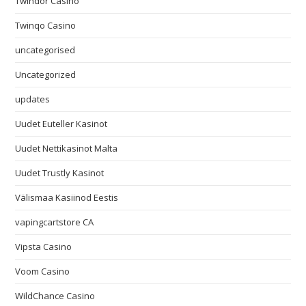
Twindor Casino
Twinqo Casino
uncategorised
Uncategorized
updates
Uudet Euteller Kasinot
Uudet Nettikasinot Malta
Uudet Trustly Kasinot
Välismaa Kasiinod Eestis
vapingcartstore CA
Vipsta Casino
Voom Casino
WildChance Casino