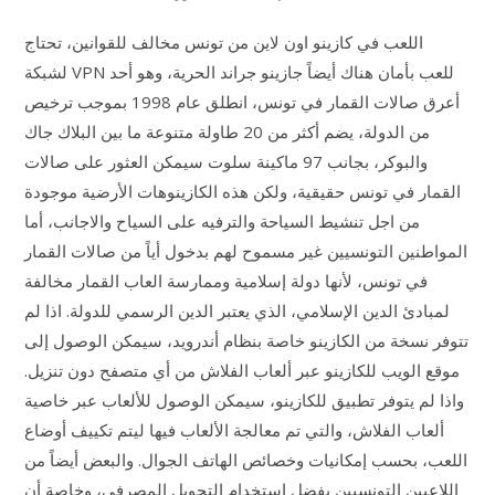
اللعب في كازينو اون لاين من تونس مخالف للقوانين، تحتاج
لشبكة VPN للعب بأمان هناك أيضاً جازينو جراند الحرية، وهو أحد
أعرق صالات القمار في تونس، انطلق عام 1998 بموجب ترخيص
من الدولة، يضم أكثر من 20 طاولة متنوعة ما بين البلاك جاك
والبوكر، بجانب 97 ماكينة سلوت سيمكن العثور على صالات
القمار في تونس حقيقية، ولكن هذه الكازينوهات الأرضية موجودة
من اجل تنشيط السياحة والترفيه على السياح والاجانب، أما
المواطنين التونسيين غير مسموح لهم بدخول أياً من صالات القمار
في تونس، لأنها دولة إسلامية وممارسة العاب القمار مخالفة
لمبادئ الدين الإسلامي، الذي يعتبر الدين الرسمي للدولة. اذا لم
تتوفر نسخة من الكازينو خاصة بنظام أندرويد، سيمكن الوصول إلى
موقع الويب للكازينو عبر ألعاب الفلاش من أي متصفح دون تنزيل.
واذا لم يتوفر تطبيق للكازينو، سيمكن الوصول للألعاب عبر خاصية
ألعاب الفلاش، والتي تم معالجة الألعاب فيها ليتم تكييف أوضاع
اللعب، بحسب إمكانيات وخصائص الهاتف الجوال. والبعض أيضاً من
اللاعبين التونسيين يفضل استخدام التحويل المصرفي، وخاصة أن