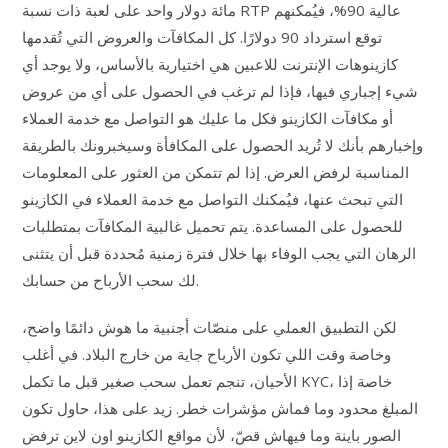
مائة دولار واحد على لعبة ذات نسبة RTP عالية 90%، فيُمكنهم
توقع استرداد 90 دولارًا. كل المكافآت والعروض التي تُقدمها
كازينوهات الإنترنت للاعبين هي اختيارية بالأساس، ولا يوجد أي
شيء إجباري فيها، فإذا لم ترغب في الحصول على أي من عروض
أو مكافآت الكازينو فكل ما عليك هو التواصل مع خدمة العملاء
وإخبارهم بأنك لا تُريد الحصول على المكافأة وسيخبرونك بالطريقة
المناسبة لرفض العرض. إذا لم تتمكن من العثور على المعلومات
التي تبحث عنها، فيُمكنك التواصل مع خدمة العملاء في الكازينو
للحصول على المساعدة. يتم تحميل غالبية المكافآت بمتطلبات
الرهان التي يجب الوفاء بها خلال فترة زمنية مُحددة قبل أن يتثنى
لك سحب الأرباح من حسابك.
لكن التطبيق العملي على منصّات أجنبية ما هوش دائمًا واضح،
وخاصة وقت اللي تكون الأرباح جاية من خارج البلاد. في أغلب
الأحيان، تنجم تعمل سحب صغير قبل ما تكمل KYC، خاصة إذا
المبلغ محدود وما فماش مؤشرات خطر. زيد على هذا، حاول تكون
الصور باينة وما فيهاش قصّ، لأن مواقع الكازينو اون لاين ترفض