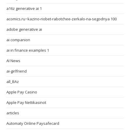
a16z generative ai 1
acomics.ru~kazino-riobet-rabotchee-zerkalo-na-segodnya 100
adobe generative ai
ai companion
ai in finance examples 1
AI News
ai-girlfriend
all_BAz
Apple Pay Casino
Apple Pay Nettikasinot
articles
Automaty Online Paysafecard