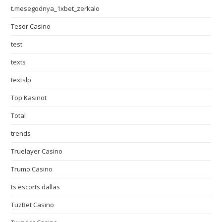
t.mesegodnya_1xbet_zerkalo
Tesor Casino
test
texts
textslp
Top Kasinot
Total
trends
Truelayer Casino
Trumo Casino
ts escorts dallas
TuzBet Casino