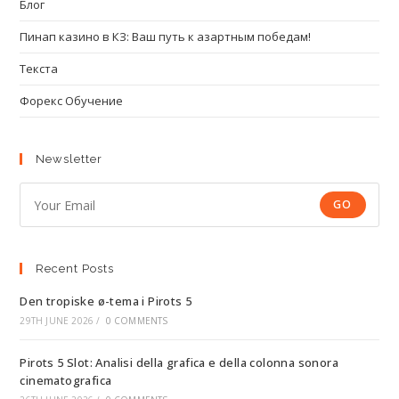
Блог
Пинап казино в КЗ: Ваш путь к азартным победам!
Текста
Форекс Обучение
Newsletter
GO
Recent Posts
Den tropiske ø-tema i Pirots 5
29TH JUNE 2026
/
0 COMMENTS
Pirots 5 Slot: Analisi della grafica e della colonna sonora
cinematografica