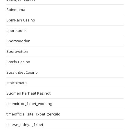
Spinmama
SpinRain Casino
sportsbook
Sportwedden
Sportwetten
Starfy Casino
Stealthbet Casino
stoichimata
Suomen Parhaat Kasinot
t.memirror_1xbet_working
t.meofficial_site_1xbet_zerkalo
t.mesegodnya_1xbet