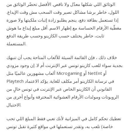
الوثائق اللي شكلها معدّل ولا ناقص. الأفضل تحضّر الوثائق من
اللول، خاطر برشا مشاكل تصير وقت السحب مش وقت الإيداع.
إذا تستعمل بطاقة دفع، ينجم يطلبو زادة إثبات ملكيتها ولا صورة
مغطّية الأرقام الحساسة مع إظهار الاسم. أقل مبلغ إيداع ما هوش
ثابت، خاطر يختلف حسب الكازينو وحسب طريقة الدفع
المستعملة.
خلاف ذلك ، فإن القائمة السيئة للألعاب المتاحة يجب أن تنبهك
بجدية سواء للعب كازينو تونس عبر الإنترنت أم لا. إن وجود مزودي
ألعاب مشهورين عالميًا مثل Microgaming أو NetEnt أو
Playtech في ترسانة الكازينو أمر مكلف للغاية. يؤكد الاعتماد
القانوني أن الكازينو الخاص عبر الإنترنت في تونس خالٍ من
الروبوتات ومولدات الأرقام العشوائية المخترقة وأنواع أخرى من
الاحتيال.
تعطيك تحكم كامل في الميزانية لأنك تعبي فقط المبلغ اللي تحب
تلعب به، وتقدر تستعملها في مواقع كثيرة تقبل تونس (خاصة