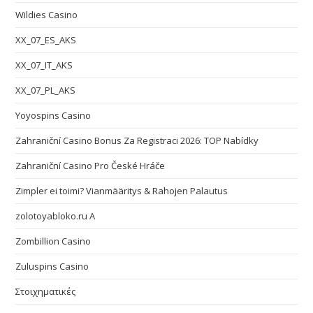
Wildies Casino
XX_07_ES_AKS
XX_07_IT_AKS
XX_07_PL_AKS
Yoyospins Casino
Zahraniční Casino Bonus Za Registraci 2026: TOP Nabídky
Zahraniční Casino Pro České Hráče
Zimpler ei toimi? Vianmääritys & Rahojen Palautus
zolotoyabloko.ru A
Zombillion Casino
Zuluspins Casino
Στοιχηματικές