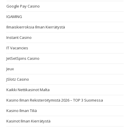
Google Pay Casino
IGAMING
Ilmaiskierroksia Ilman Kierrätystä
Instant Casino
IT Vacancies
JetSetSpins Casino
Jeux
JSlotz Casino
Kaikki Nettikasinot Malta
Kasino Ilman Rekisteröitymistä 2026 – TOP 3 Suomessa
Kasino Ilman Tiliä
Kasinot Ilman Kierrätystä