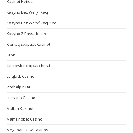
Kasinot Netissä
Kasyno Bez Weryfikacji
Kasyno Bez Weryfikacji Kyc
Kasyno Z Paysafecard
Kierrätysvapaat Kasinot
Leon
listcrawler corpus christi
LolaJack Casino
lotohelp.ru 80
Lussurio Casino
Maltan Kasinot
Mamzinobet Casino
Megapari New Casinos