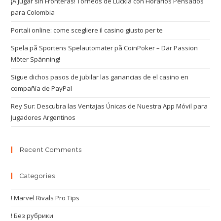
¡A Jugar sin Fronteras! Torneos de Luckia con Horarios Pensados
para Colombia
Portali online: come scegliere il casino giusto per te
Spela på Sportens Spelautomater på CoinPoker – Där Passion
Möter Spänning!
Sigue dichos pasos de jubilar las ganancias de el casino en
compañía de PayPal
Rey Sur: Descubra las Ventajas Únicas de Nuestra App Móvil para
Jugadores Argentinos
Recent Comments
Categories
! Marvel Rivals Pro Tips
! Без рубрики