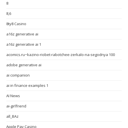
8
8,6
8ty8 Casino
a16z generative ai
a16z generative ai 1
acomics.ru~kazino-riobet-rabotchee-zerkalo-na-segodnya 100
adobe generative ai
ai companion
ai in finance examples 1
AI News
ai-girlfriend
all_BAz
Apple Pay Casino