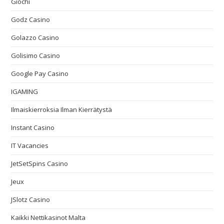
Giochi
Godz Casino
Golazzo Casino
Golisimo Casino
Google Pay Casino
IGAMING
Ilmaiskierroksia Ilman Kierrätystä
Instant Casino
IT Vacancies
JetSetSpins Casino
Jeux
JSlotz Casino
Kaikki Nettikasinot Malta