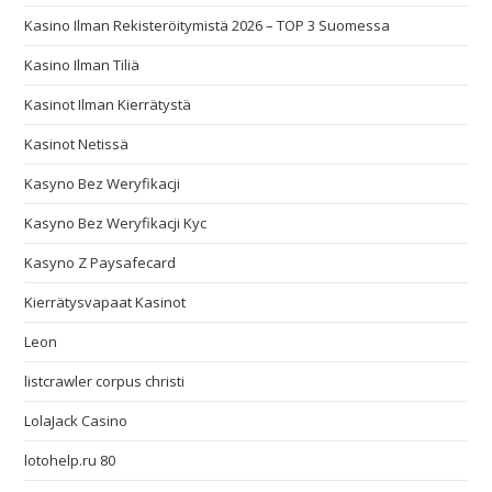
Kasino Ilman Rekisteröitymistä 2026 – TOP 3 Suomessa
Kasino Ilman Tiliä
Kasinot Ilman Kierrätystä
Kasinot Netissä
Kasyno Bez Weryfikacji
Kasyno Bez Weryfikacji Kyc
Kasyno Z Paysafecard
Kierrätysvapaat Kasinot
Leon
listcrawler corpus christi
LolaJack Casino
lotohelp.ru 80