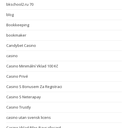
bkschool2.ru 70
blog
Bookkeeping
bookmaker
Candybet Casino
casino
Casino Minimální Vklad 100 Kč
Casino Privé
Casino S Bonusem Za Registraci
Casino S Neterapay
Casino Trustly
casino utan svensk licens
Casino Vklad Přes Paysafecard