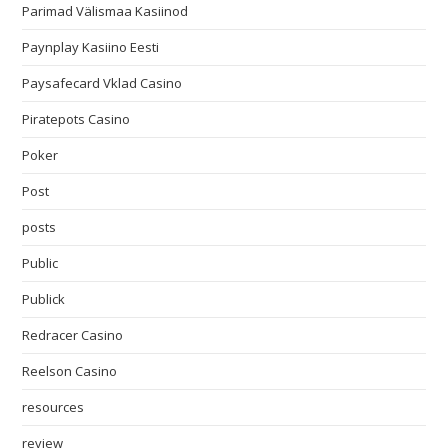
Parimad Välismaa Kasiinod
Paynplay Kasiino Eesti
Paysafecard Vklad Casino
Piratepots Casino
Poker
Post
posts
Public
Publick
Redracer Casino
Reelson Casino
resources
review