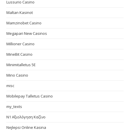
Lussurio Casino
Maltan Kasinot
Mamzinobet Casino
Megapari New Casinos
Millioner Casino
MineBit Casino
Minimitalletus 5E
Mino Casino
misc
Mobilepay Talletus Casino
my_texts
N1 Αξιολόγηση Καζίνο
Nejlepsi Online Kasina