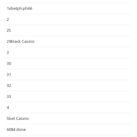
1xbetph.ph66
2
25
29black Casino
3
30
31
32
33
4
5bet Casino
6084 done