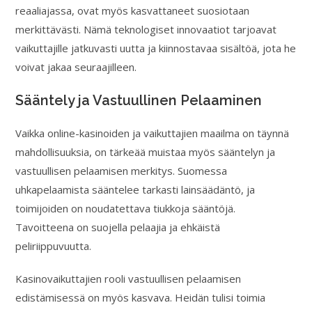
reaaliajassa, ovat myös kasvattaneet suosiotaan
merkittävästi. Nämä teknologiset innovaatiot tarjoavat
vaikuttajille jatkuvasti uutta ja kiinnostavaa sisältöä, jota he
voivat jakaa seuraajilleen.
Sääntely ja Vastuullinen Pelaaminen
Vaikka online-kasinoiden ja vaikuttajien maailma on täynnä
mahdollisuuksia, on tärkeää muistaa myös sääntelyn ja
vastuullisen pelaamisen merkitys. Suomessa
uhkapelaamista sääntelee tarkasti lainsäädäntö, ja
toimijoiden on noudatettava tiukkoja sääntöjä.
Tavoitteena on suojella pelaajia ja ehkäistä
peliriippuvuutta.
Kasinovaikuttajien rooli vastuullisen pelaamisen
edistämisessä on myös kasvava. Heidän tulisi toimia