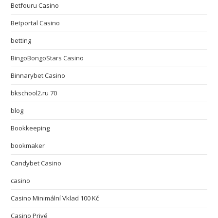
Betfouru Casino
Betportal Casino
betting
BingoBongoStars Casino
Binnarybet Casino
bkschool2.ru 70
blog
Bookkeeping
bookmaker
Candybet Casino
casino
Casino Minimální Vklad 100 Kč
Casino Privé