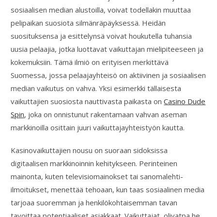
sosiaalisen median alustoilla, voivat todellakin muuttaa
pelipaikan suosiota silmänräpäyksessä. Heidän
suosituksensa ja esittelynsä voivat houkutella tuhansia
uusia pelaajia, jotka luottavat vaikuttajan mielipiteeseen ja
kokemuksiin. Tämä ilmiö on erityisen merkittävä
Suomessa, jossa pelaajayhteisö on aktiivinen ja sosiaalisen
median vaikutus on vahva. Yksi esimerkki tällaisesta
vaikuttajien suosiosta nauttivasta paikasta on
Casino Dude
Spin
, joka on onnistunut rakentamaan vahvan aseman
markkinoilla osittain juuri vaikuttajayhteistyön kautta.
Kasinovaikuttajien nousu on suoraan sidoksissa
digitaalisen markkinoinnin kehitykseen. Perinteinen
mainonta, kuten televisiomainokset tai sanomalehti-
ilmoitukset, menettää tehoaan, kun taas sosiaalinen media
tarjoaa suoremman ja henkilökohtaisemman tavan
tavoittaa potentiaaliset asiakkaat. Vaikuttajat, olivatpa he