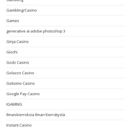
Gambling/Casino
Games
generative ai adobe photoshop 3
Ginja Casino
Giochi
Godz Casino
Golazzo Casino
Golisimo Casino
Google Pay Casino
IGAMING
Ilmaiskierroksia Ilman Kierrätystä
Instant Casino