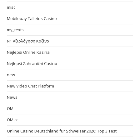
misc
Mobilepay Talletus Casino
my_texts
N1 Αξιολόγηση Καζίνο
Nejlepsi Online Kasina
Nejlepší Zahraniční Casino
new
New Video Chat Platform
News
OM
OM cc
Online Casino Deutschland für Schweizer 2026: Top 3 Test