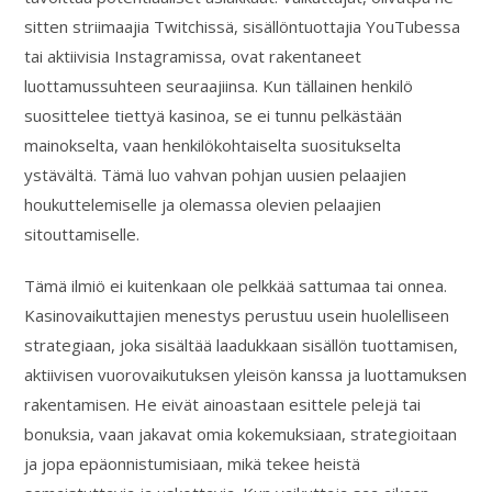
sitten striimaajia Twitchissä, sisällöntuottajia YouTubessa
tai aktiivisia Instagramissa, ovat rakentaneet
luottamussuhteen seuraajiinsa. Kun tällainen henkilö
suosittelee tiettyä kasinoa, se ei tunnu pelkästään
mainokselta, vaan henkilökohtaiselta suositukselta
ystävältä. Tämä luo vahvan pohjan uusien pelaajien
houkuttelemiselle ja olemassa olevien pelaajien
sitouttamiselle.
Tämä ilmiö ei kuitenkaan ole pelkkää sattumaa tai onnea.
Kasinovaikuttajien menestys perustuu usein huolelliseen
strategiaan, joka sisältää laadukkaan sisällön tuottamisen,
aktiivisen vuorovaikutuksen yleisön kanssa ja luottamuksen
rakentamisen. He eivät ainoastaan esittele pelejä tai
bonuksia, vaan jakavat omia kokemuksiaan, strategioitaan
ja jopa epäonnistumisiaan, mikä tekee heistä