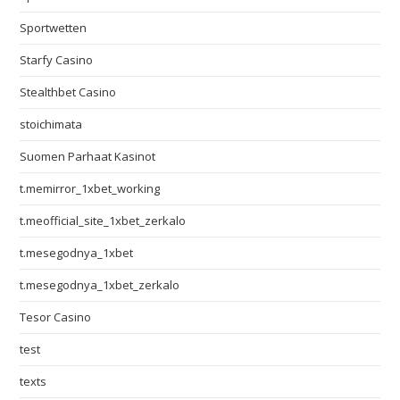
Sportwetten
Starfy Casino
Stealthbet Casino
stoichimata
Suomen Parhaat Kasinot
t.memirror_1xbet_working
t.meofficial_site_1xbet_zerkalo
t.mesegodnya_1xbet
t.mesegodnya_1xbet_zerkalo
Tesor Casino
test
texts