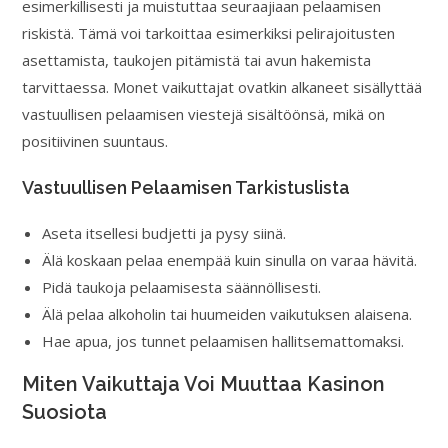
esimerkillisesti ja muistuttaa seuraajiaan pelaamisen
riskistä. Tämä voi tarkoittaa esimerkiksi pelirajoitusten
asettamista, taukojen pitämistä tai avun hakemista
tarvittaessa. Monet vaikuttajat ovatkin alkaneet sisällyttää
vastuullisen pelaamisen viestejä sisältöönsä, mikä on
positiivinen suuntaus.
Vastuullisen Pelaamisen Tarkistuslista
Aseta itsellesi budjetti ja pysy siinä.
Älä koskaan pelaa enempää kuin sinulla on varaa hävitä.
Pidä taukoja pelaamisesta säännöllisesti.
Älä pelaa alkoholin tai huumeiden vaikutuksen alaisena.
Hae apua, jos tunnet pelaamisen hallitsemattomaksi.
Miten Vaikuttaja Voi Muuttaa Kasinon
Suosiota