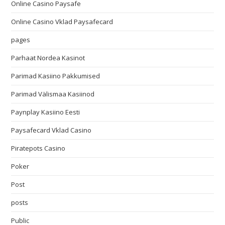
Online Casino Paysafe
Online Casino Vklad Paysafecard
pages
Parhaat Nordea Kasinot
Parimad Kasiino Pakkumised
Parimad Välismaa Kasiinod
Paynplay Kasiino Eesti
Paysafecard Vklad Casino
Piratepots Casino
Poker
Post
posts
Public