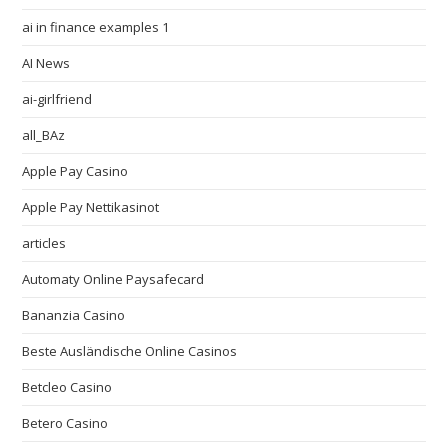
ai in finance examples 1
AI News
ai-girlfriend
all_BAz
Apple Pay Casino
Apple Pay Nettikasinot
articles
Automaty Online Paysafecard
Bananzia Casino
Beste Ausländische Online Casinos
Betcleo Casino
Betero Casino