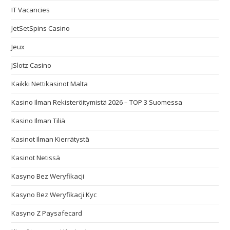
IT Vacancies
JetSetSpins Casino
Jeux
JSlotz Casino
Kaikki Nettikasinot Malta
Kasino Ilman Rekisteröitymistä 2026 – TOP 3 Suomessa
Kasino Ilman Tiliä
Kasinot Ilman Kierrätystä
Kasinot Netissä
Kasyno Bez Weryfikacji
Kasyno Bez Weryfikacji Kyc
Kasyno Z Paysafecard