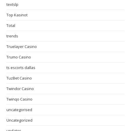
textslp
Top Kasinot
Total
trends
Truelayer Casino
Trumo Casino
ts escorts dallas
TuzBet Casino
Twindor Casino
Twinqo Casino
uncategorised
Uncategorized
updates