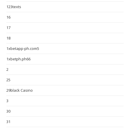
123texts
16
17
18
1xbetapp-ph.com5
1xbetph.ph66
2
25
29black Casino
3
30
31