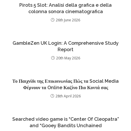
Pirots 5 Slot: Analisi della grafica e della
colonna sonora cinematografica
26th June 2026
GambleZen UK Login: A Comprehensive Study
Report
20th May 2026
Το Παιχνίδι της Επικοινωνίας Πώς τα Social Media
Φέρνουν τα Online Καζίνο Πιο Κοντά σας
28th April 2026
Searched video game is “Center Of Cleopatra”
and “Gooey Bandits Unchained