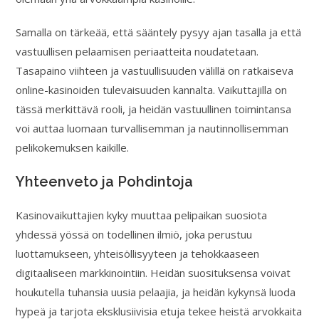
Samalla on tärkeää, että sääntely pysyy ajan tasalla ja että
vastuullisen pelaamisen periaatteita noudatetaan.
Tasapaino viihteen ja vastuullisuuden välillä on ratkaiseva
online-kasinoiden tulevaisuuden kannalta. Vaikuttajilla on
tässä merkittävä rooli, ja heidän vastuullinen toimintansa
voi auttaa luomaan turvallisemman ja nautinnollisemman
pelikokemuksen kaikille.
Yhteenveto ja Pohdintoja
Kasinovaikuttajien kyky muuttaa pelipaikan suosiota
yhdessä yössä on todellinen ilmiö, joka perustuu
luottamukseen, yhteisöllisyyteen ja tehokkaaseen
digitaaliseen markkinointiin. Heidän suosituksensa voivat
houkutella tuhansia uusia pelaajia, ja heidän kykynsä luoda
hypeä ja tarjota eksklusiivisia etuja tekee heistä arvokkaita