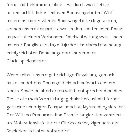
ferner mitbekommen, ohne rest durch zwei teilbar
nebensachlich in kostenlosen Bonusangeboten. Weil
unsereins immer wieder Bonusangebote degustieren,
kennen unsereiner prazis, was in dem kostenlosen Bonus
as part of einem Verbunden-Spielsaal wichtig war. Hinein
unserer Rangliste zu tage fi�rdert ihr ebendiese heutig
erfolgreichsten Bonusangebote ihr seriosen
Glucksspielanbieter.
Wenn selbst unsere gute richtige Einzahlung gemacht
hatte, landet das Bonusgeld einfach aufwarts diesem
Konto. Sowie du uberblicken willst, entsprechend du dies
Beste alle mark Vermittlungsgebuhr herausholst ferner
gar keine unnotigen Fauxpas machst, lays reibungslos fort.
Der With no Pranumeration Pramie fungiert konzentriert
als Motivationshilfe fur die Glucksspieler, zigeunern der
Spielerkonto hinten vollstopfen.