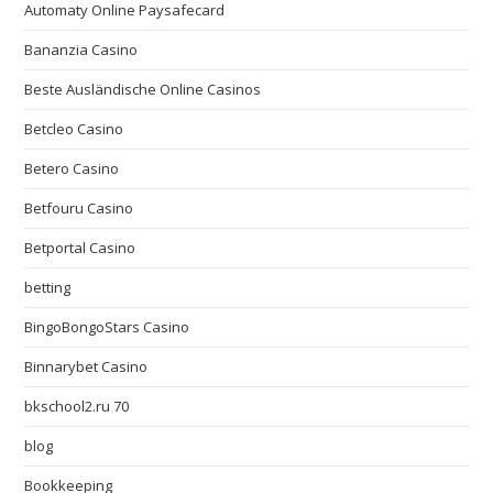
Automaty Online Paysafecard
Bananzia Casino
Beste Ausländische Online Casinos
Betcleo Casino
Betero Casino
Betfouru Casino
Betportal Casino
betting
BingoBongoStars Casino
Binnarybet Casino
bkschool2.ru 70
blog
Bookkeeping