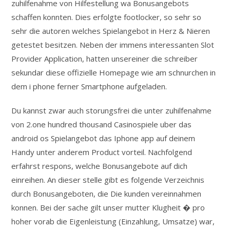
zuhilfenahme von Hilfestellung wa Bonusangebots
schaffen konnten. Dies erfolgte footlocker, so sehr so
sehr die autoren welches Spielangebot in Herz & Nieren
getestet besitzen. Neben der immens interessanten Slot
Provider Application, hatten unsereiner die schreiber
sekundar diese offizielle Homepage wie am schnurchen in
dem i phone ferner Smartphone aufgeladen.
Du kannst zwar auch storungsfrei die unter zuhilfenahme
von 2.one hundred thousand Casinospiele uber das
android os Spielangebot das Iphone app auf deinem
Handy unter anderem Product vorteil. Nachfolgend
erfahrst respons, welche Bonusangebote auf dich
einreihen. An dieser stelle gibt es folgende Verzeichnis
durch Bonusangeboten, die Die kunden vereinnahmen
konnen. Bei der sache gilt unser mutter Klugheit � pro
hoher vorab die Eigenleistung (Einzahlung, Umsatze) war,