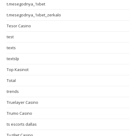
t.mesegodnya_1xbet
t.mesegodnya_1xbet_zerkalo
Tesor Casino
test
texts
textslp
Top Kasinot
Total
trends
Truelayer Casino
Trumo Casino
ts escorts dallas
TuzBet Casino