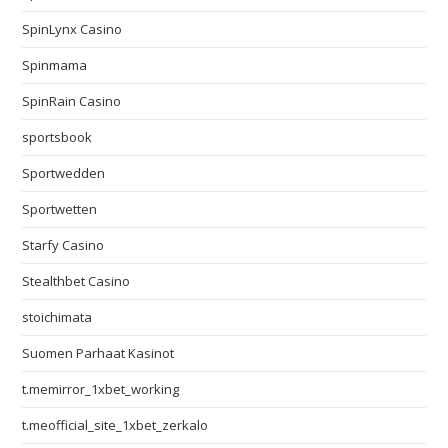
SpinLynx Casino
Spinmama
SpinRain Casino
sportsbook
Sportwedden
Sportwetten
Starfy Casino
Stealthbet Casino
stoichimata
Suomen Parhaat Kasinot
t.memirror_1xbet_working
t.meofficial_site_1xbet_zerkalo