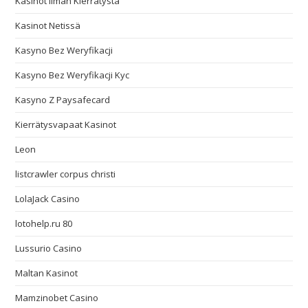
Kasinot Ilman Kierrätystä
Kasinot Netissä
Kasyno Bez Weryfikacji
Kasyno Bez Weryfikacji Kyc
Kasyno Z Paysafecard
Kierrätysvapaat Kasinot
Leon
listcrawler corpus christi
LolaJack Casino
lotohelp.ru 80
Lussurio Casino
Maltan Kasinot
Mamzinobet Casino