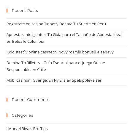
Recent Posts
Regístrate en casino Tinbet y Desata Tu Suerte en Perú
Apuestas Inteligentes: Tu Guía para el Tamaño de Apuesta Ideal
en Betsafe Colombia
Kolo štěstí v online casinech: Nový rozměr bonusů a zábavy
Domina Tu Billetera: Guía Esencial para el Juego Online
Responsable en Chile
Mobilcasinon i Sverige: En Ny Era av Spelupplevelser
Recent Comments
Categories
! Marvel Rivals Pro Tips