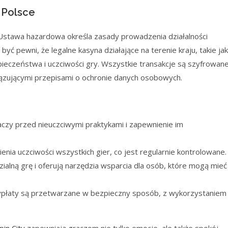
 Polsce
. Ustawa hazardowa określa zasady prowadzenia działalności
ć pewni, że legalne kasyna działające na terenie kraju, takie jak
eczeństwa i uczciwości gry. Wszystkie transakcje są szyfrowane
ązującymi przepisami o ochronie danych osobowych.
aczy przed nieuczciwymi praktykami i zapewnienie im
ia uczciwości wszystkich gier, co jest regularnie kontrolowane.
alną grę i oferują narzędzia wsparcia dla osób, które mogą mieć
ypłaty są przetwarzane w bezpieczny sposób, z wykorzystaniem