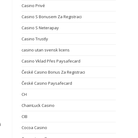
Casino Privé
Casino S Bonusem Za Registraci
Casino S Neterapay
Casino Trustly
casino utan svensk licens
Casino Vklad Přes Paysafecard
České Casino Bonus Za Registraci
České Casino Paysafecard
CH
ChainLuck Casino
CIB
i
Cocoa Casino