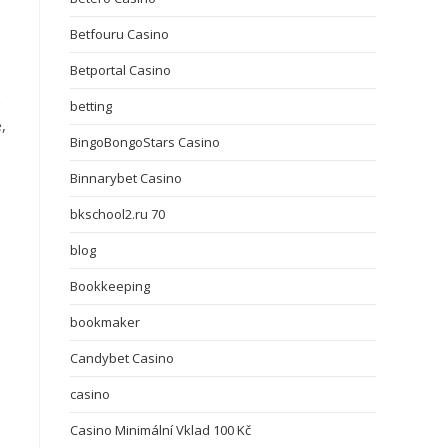
Betfouru Casino
Betportal Casino
betting
,
BingoBongoStars Casino
Binnarybet Casino
bkschool2.ru 70
blog
Bookkeeping
bookmaker
Candybet Casino
casino
Casino Minimální Vklad 100 Kč