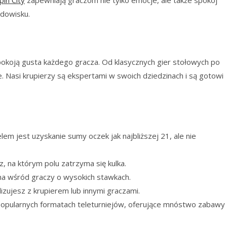
pin City
zapewniają graczom nie tylko emocje, ale także spokój
odowisku.
pokoją gusta każdego gracza. Od klasycznych gier stołowych po
ie. Nasi krupierzy są ekspertami w swoich dziedzinach i są gotowi
lem jest uzyskanie sumy oczek jak najbliższej 21, ale nie
, na którym polu zatrzyma się kulka.
na wśród graczy o wysokich stawkach.
izujesz z krupierem lub innymi graczami.
opularnych formatach teleturniejów, oferujące mnóstwo zabawy 