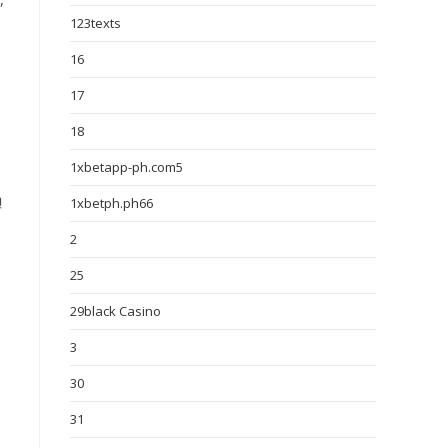
123texts
16
17
18
1xbetapp-ph.com5
ą
1xbetph.ph66
2
25
29black Casino
3
30
31