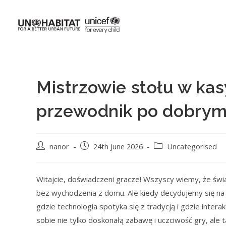
Mistrzowie stołu w kas
przewodnik po dobrym
nanor
24th June 2026
Uncategorised
Witajcie, doświadczeni gracze! Wszyscy wiemy, że świ
bez wychodzenia z domu. Ale kiedy decydujemy się na 
gdzie technologia spotyka się z tradycją i gdzie inter
sobie nie tylko doskonałą zabawę i uczciwość gry, ale