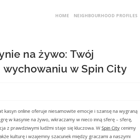
HOME
NEIGHBOURHOOD PROFILES
ynie na żywo: Twój
 wychowaniu w Spin City
at kasyn online oferuje niesamowite emocje i szansę na wygraną
grę w kasynie na żywo, wkraczamy w nieco inną sferę – sferę,
akcja z prawdziwymi ludźmi staje się kluczowa. W
Spin City
cenimy
 także kulturę i wzajemny szacunek między graczami a naszymi