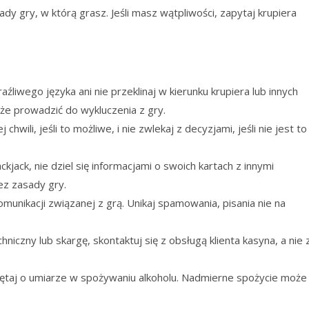
dy gry, w którą grasz. Jeśli masz wątpliwości, zapytaj krupiera
źliwego języka ani nie przeklinaj w kierunku krupiera lub innych
że prowadzić do wykluczenia z gry.
hwili, jeśli to możliwe, i nie zwlekaj z decyzjami, jeśli nie jest to
ckjack, nie dziel się informacjami o swoich kartach z innymi
ez zasady gry.
munikacji związanej z grą. Unikaj spamowania, pisania nie na
niczny lub skargę, skontaktuj się z obsługą klienta kasyna, a nie 
ętaj o umiarze w spożywaniu alkoholu. Nadmierne spożycie może