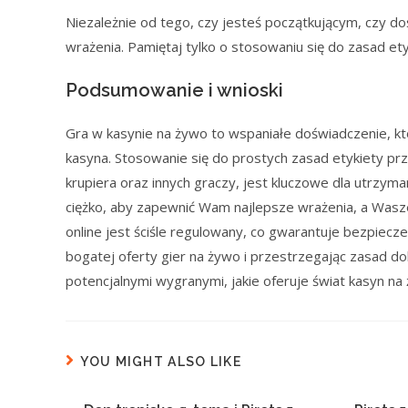
Niezależnie od tego, czy jesteś początkującym, czy 
wrażenia. Pamiętaj tylko o stosowaniu się do zasad ety
Podsumowanie i wnioski
Gra w kasynie na żywo to wspaniałe doświadczenie, kt
kasyna. Stosowanie się do prostych zasad etykiety prz
krupiera oraz innych graczy, jest kluczowe dla utrzyma
ciężko, aby zapewnić Wam najlepsze wrażenia, a Was
online jest ściśle regulowany, co gwarantuje bezpiecz
bogatej oferty gier na żywo i przestrzegając zasad d
potencjalnymi wygranymi, jakie oferuje świat kasyn na
YOU MIGHT ALSO LIKE