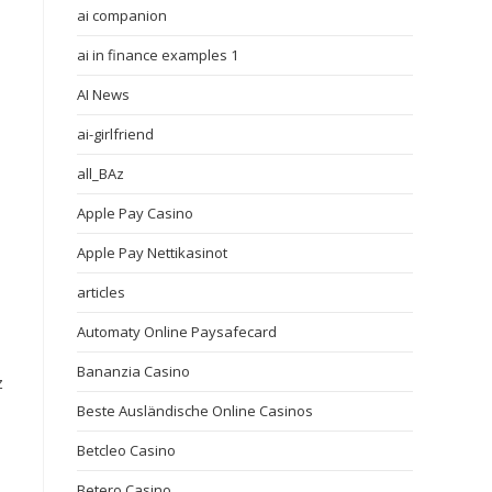
ai companion
ai in finance examples 1
AI News
ai-girlfriend
all_BAz
Apple Pay Casino
Apple Pay Nettikasinot
articles
Automaty Online Paysafecard
Bananzia Casino
z
Beste Ausländische Online Casinos
Betcleo Casino
Betero Casino