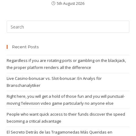
5th August 2026
Recent Posts
Regardless if you are rotating ports or gambling on the blackjack,
the proper platform renders all the difference
Live Casino-bonusar vs. Slot-bonusar: En Analys för
Branschanalytiker
Right here, you will get a hold of those fun and you will punctual-
moving Television video game particularly no anyone else
People who want quick access to their funds discover the speed
becoming a critical advantage
El Secreto Detrás de las Tragamonedas Más Queridas en