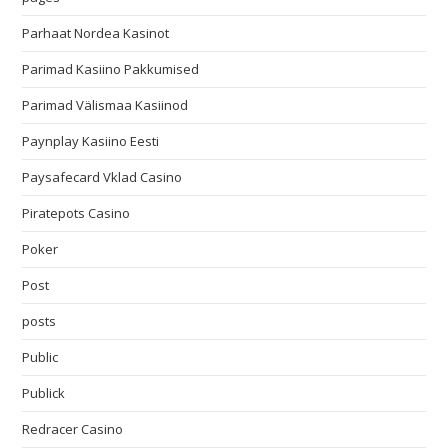
Parhaat Nordea Kasinot
Parimad Kasiino Pakkumised
Parimad Välismaa Kasiinod
Paynplay Kasiino Eesti
Paysafecard Vklad Casino
Piratepots Casino
Poker
Post
posts
Public
Publick
Redracer Casino