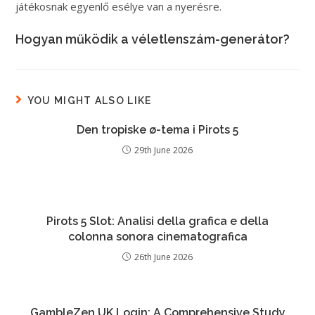
játékosnak egyenlő esélye van a nyerésre.
Hogyan működik a véletlenszám-generátor?
YOU MIGHT ALSO LIKE
Den tropiske ø-tema i Pirots 5
29th June 2026
Pirots 5 Slot: Analisi della grafica e della
colonna sonora cinematografica
26th June 2026
GambleZen UK Login: A Comprehensive Study