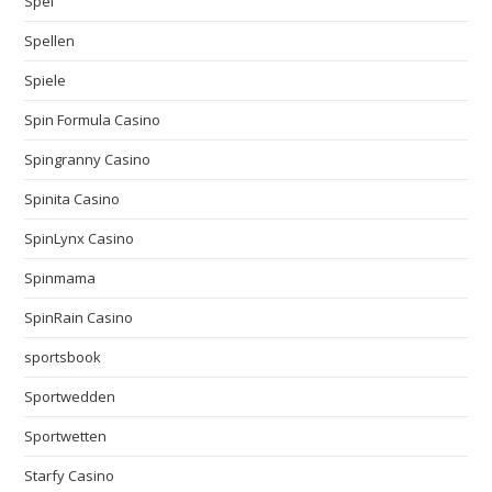
Spei
Spellen
Spiele
Spin Formula Casino
Spingranny Casino
Spinita Casino
SpinLynx Casino
Spinmama
SpinRain Casino
sportsbook
Sportwedden
Sportwetten
Starfy Casino