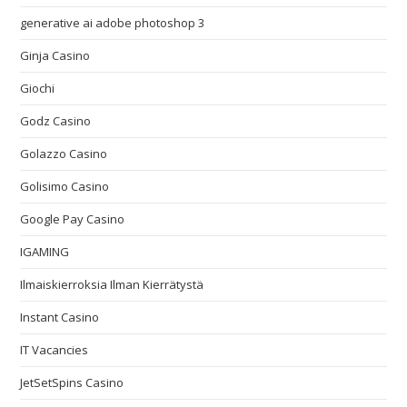
generative ai adobe photoshop 3
Ginja Casino
Giochi
Godz Casino
Golazzo Casino
Golisimo Casino
Google Pay Casino
IGAMING
Ilmaiskierroksia Ilman Kierrätystä
Instant Casino
IT Vacancies
JetSetSpins Casino