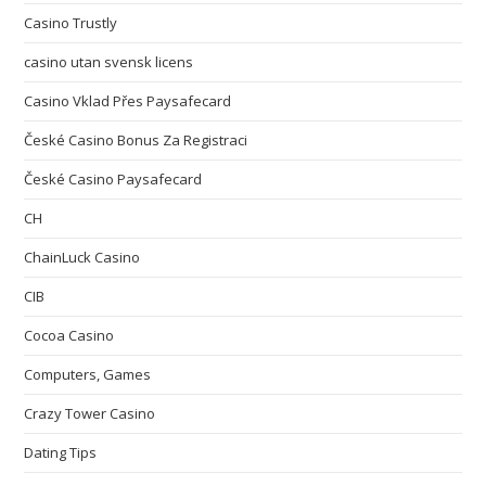
Casino Trustly
casino utan svensk licens
Casino Vklad Přes Paysafecard
České Casino Bonus Za Registraci
České Casino Paysafecard
CH
ChainLuck Casino
CIB
Cocoa Casino
Computers, Games
Crazy Tower Сasino
Dating Tips