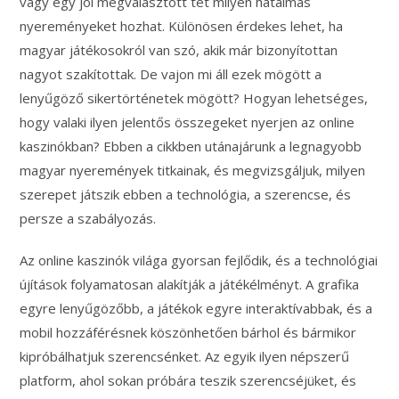
vagy egy jól megválasztott tét milyen hatalmas
nyereményeket hozhat. Különösen érdekes lehet, ha
magyar játékosokról van szó, akik már bizonyítottan
nagyot szakítottak. De vajon mi áll ezek mögött a
lenyűgöző sikertörténetek mögött? Hogyan lehetséges,
hogy valaki ilyen jelentős összegeket nyerjen az online
kaszinókban? Ebben a cikkben utánajárunk a legnagyobb
magyar nyeremények titkainak, és megvizsgáljuk, milyen
szerepet játszik ebben a technológia, a szerencse, és
persze a szabályozás.
Az online kaszinók világa gyorsan fejlődik, és a technológiai
újítások folyamatosan alakítják a játékélményt. A grafika
egyre lenyűgözőbb, a játékok egyre interaktívabbak, és a
mobil hozzáférésnek köszönhetően bárhol és bármikor
kipróbálhatjuk szerencsénket. Az egyik ilyen népszerű
platform, ahol sokan próbára teszik szerencséjüket, és