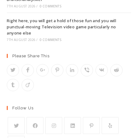
7TH AUGUST 2026
/
0 COMMENTS
Right here, you will get a hold of those fun and you will
punctual-moving Television video game particularly no
anyone else
7TH AUGUST 2026
/
0 COMMENTS
Please Share This
Follow Us