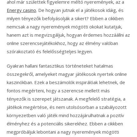
ahol már születtek figyelemre méltó nyeremények, az a
Energy casino
. De hogyan jutnak el a játékosok idáig, és
milyen tényezők befolyásolják a sikert? Ebben a cikkben
nemcsak a nagy nyeremények mögötti okokat kutatjuk,
hanem azt is megvizsgáljuk, hogyan érdemes hozzáállni az
online szerencsejátékokhoz, hogy az élmény valóban
szórakoztató és felelősségteljes legyen.
Gyakran hallani fantasztikus történeteket hatalmas
összegekről, amelyeket magyar játékosok nyertek online
kaszinókban. Ezek a beszámolók inspirálóak lehetnek, de
fontos megérteni, hogy a szerencse mellett más
tényezők is szerepet játszanak. A megfelelő stratégia, a
játékok megértése, és nem utolsósorban a szabályozott
környezetben való játék mind hozzájárulhatnak a pozitív
élményhez és a potenciális sikerekhez. Ebben a cikkben
megpróbáljuk lebontani a nagy nyeremények mögötti