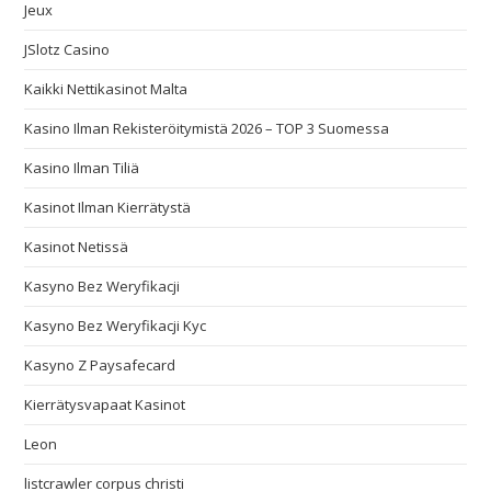
Jeux
JSlotz Casino
Kaikki Nettikasinot Malta
Kasino Ilman Rekisteröitymistä 2026 – TOP 3 Suomessa
Kasino Ilman Tiliä
Kasinot Ilman Kierrätystä
Kasinot Netissä
Kasyno Bez Weryfikacji
Kasyno Bez Weryfikacji Kyc
Kasyno Z Paysafecard
Kierrätysvapaat Kasinot
Leon
listcrawler corpus christi