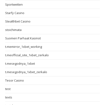
Sportwetten
Starfy Casino
Stealthbet Casino
stoichimata
Suomen Parhaat Kasinot
t.memirror_1xbet_working
t.meofficial_site_1xbet_zerkalo
t.mesegodnya_1xbet
t.mesegodnya_1xbet_zerkalo
Tesor Casino
test
texts