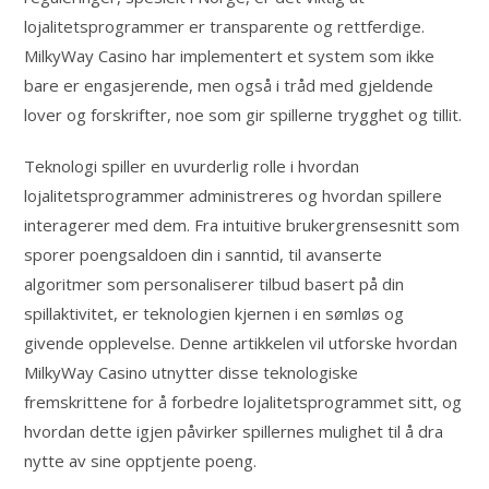
lojalitetsprogrammer er transparente og rettferdige.
MilkyWay Casino har implementert et system som ikke
bare er engasjerende, men også i tråd med gjeldende
lover og forskrifter, noe som gir spillerne trygghet og tillit.
Teknologi spiller en uvurderlig rolle i hvordan
lojalitetsprogrammer administreres og hvordan spillere
interagerer med dem. Fra intuitive brukergrensesnitt som
sporer poengsaldoen din i sanntid, til avanserte
algoritmer som personaliserer tilbud basert på din
spillaktivitet, er teknologien kjernen i en sømløs og
givende opplevelse. Denne artikkelen vil utforske hvordan
MilkyWay Casino utnytter disse teknologiske
fremskrittene for å forbedre lojalitetsprogrammet sitt, og
hvordan dette igjen påvirker spillernes mulighet til å dra
nytte av sine opptjente poeng.