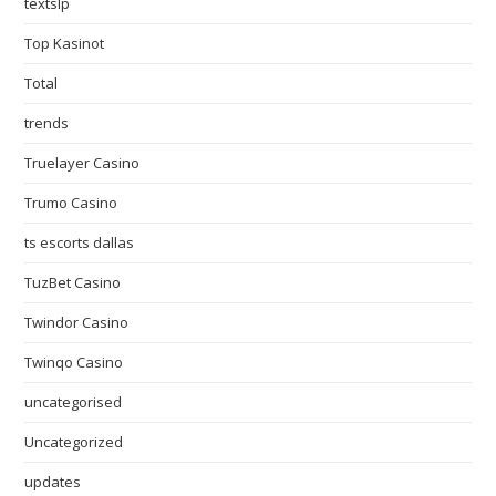
textslp
Top Kasinot
Total
trends
Truelayer Casino
Trumo Casino
ts escorts dallas
TuzBet Casino
Twindor Casino
Twinqo Casino
uncategorised
Uncategorized
updates