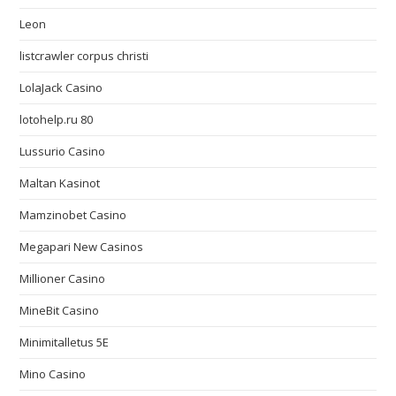
Leon
listcrawler corpus christi
LolaJack Casino
lotohelp.ru 80
Lussurio Casino
Maltan Kasinot
Mamzinobet Casino
Megapari New Casinos
Millioner Casino
MineBit Casino
Minimitalletus 5E
Mino Casino