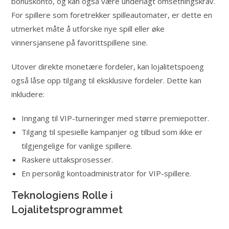
bonuskonto, og kan også være underlagt omsetningskrav.
For spillere som foretrekker spilleautomater, er dette en
utmerket måte å utforske nye spill eller øke
vinnersjansene på favorittspillene sine.
Utover direkte monetære fordeler, kan lojalitetspoeng
også låse opp tilgang til eksklusive fordeler. Dette kan
inkludere:
Inngang til VIP-turneringer med større premiepotter.
Tilgang til spesielle kampanjer og tilbud som ikke er
tilgjengelige for vanlige spillere.
Raskere uttaksprosesser.
En personlig kontoadministrator for VIP-spillere.
Teknologiens Rolle i
Lojalitetsprogrammet