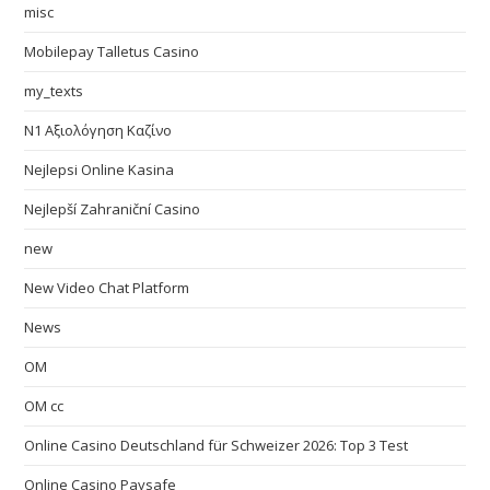
misc
Mobilepay Talletus Casino
my_texts
N1 Αξιολόγηση Καζίνο
Nejlepsi Online Kasina
Nejlepší Zahraniční Casino
new
New Video Chat Platform
News
OM
OM cc
Online Casino Deutschland für Schweizer 2026: Top 3 Test
Online Casino Paysafe