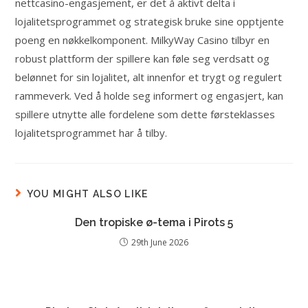
nettcasino-engasjement, er det å aktivt delta i
lojalitetsprogrammet og strategisk bruke sine opptjente
poeng en nøkkelkomponent. MilkyWay Casino tilbyr en
robust plattform der spillere kan føle seg verdsatt og
belønnet for sin lojalitet, alt innenfor et trygt og regulert
rammeverk. Ved å holde seg informert og engasjert, kan
spillere utnytte alle fordelene som dette førsteklasses
lojalitetsprogrammet har å tilby.
YOU MIGHT ALSO LIKE
Den tropiske ø-tema i Pirots 5
29th June 2026