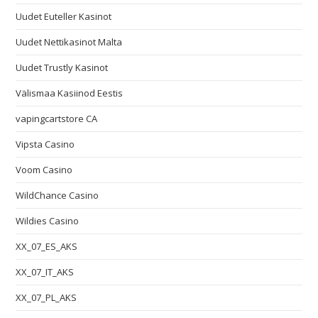
Uudet Euteller Kasinot
Uudet Nettikasinot Malta
Uudet Trustly Kasinot
Välismaa Kasiinod Eestis
vapingcartstore CA
Vipsta Casino
Voom Casino
WildChance Casino
Wildies Casino
XX_07_ES_AKS
XX_07_IT_AKS
XX_07_PL_AKS