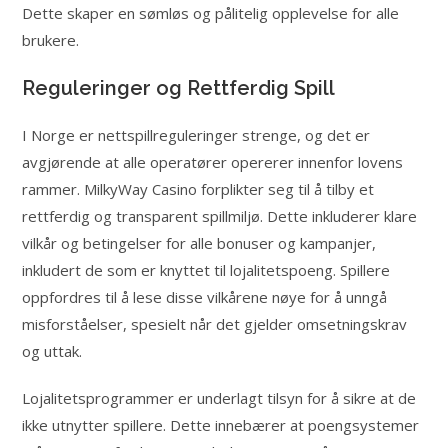
Dette skaper en sømløs og pålitelig opplevelse for alle
brukere.
Reguleringer og Rettferdig Spill
I Norge er nettspillreguleringer strenge, og det er
avgjørende at alle operatører opererer innenfor lovens
rammer. MilkyWay Casino forplikter seg til å tilby et
rettferdig og transparent spillmiljø. Dette inkluderer klare
vilkår og betingelser for alle bonuser og kampanjer,
inkludert de som er knyttet til lojalitetspoeng. Spillere
oppfordres til å lese disse vilkårene nøye for å unngå
misforståelser, spesielt når det gjelder omsetningskrav
og uttak.
Lojalitetsprogrammer er underlagt tilsyn for å sikre at de
ikke utnytter spillere. Dette innebærer at poengsystemer