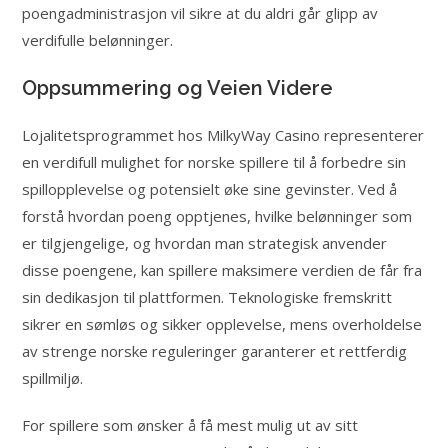
poengadministrasjon vil sikre at du aldri går glipp av
verdifulle belønninger.
Oppsummering og Veien Videre
Lojalitetsprogrammet hos MilkyWay Casino representerer
en verdifull mulighet for norske spillere til å forbedre sin
spillopplevelse og potensielt øke sine gevinster. Ved å
forstå hvordan poeng opptjenes, hvilke belønninger som
er tilgjengelige, og hvordan man strategisk anvender
disse poengene, kan spillere maksimere verdien de får fra
sin dedikasjon til plattformen. Teknologiske fremskritt
sikrer en sømløs og sikker opplevelse, mens overholdelse
av strenge norske reguleringer garanterer et rettferdig
spillmiljø.
For spillere som ønsker å få mest mulig ut av sitt