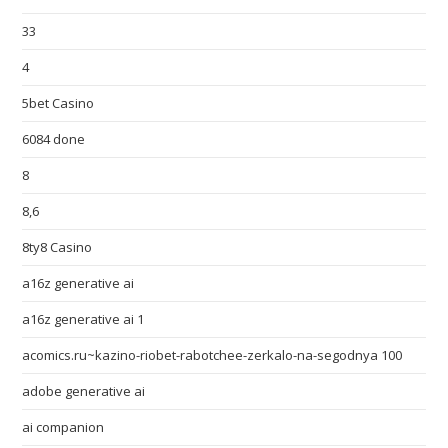
33
4
5bet Casino
6084 done
8
8,6
8ty8 Casino
a16z generative ai
a16z generative ai 1
acomics.ru~kazino-riobet-rabotchee-zerkalo-na-segodnya 100
adobe generative ai
ai companion