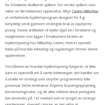
for å belønne dedikerte spillere. For norske spillere som
søker en førsteklasses opplevelse, tilbyr
Casino MilkyWay
et omfattende lojalitetsprogram designet for å gi
betydelig verdi gjennom strategisk bruk av opptjente
poeng. Denne artikkelen vil dykke dypt inn i fordelene og
mulighetene som ligger i å maksimere bruken av
lojalitetspoeng hos MilkyWay Casino, med et spesielt
fokus på hvordan teknologi og reguleringer former denne
opplevelsen.
Forståelsen av hvordan lojalitetspoeng fungerer, er ikke
bare et spørsmål om å samle belønninger; det handler om
å utvikle en strategi som utnytter programmets fulle
potensial. Dette innebærer å kjenne til poengopptjening,
konverteringsrater, og de ulike måtene disse poengene
kan anvendes på. I et marked som er preget av strenge
reguleringer, spesielt i Norge, er det viktig at