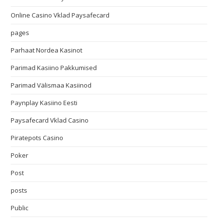
Online Casino Vklad Paysafecard
pages
Parhaat Nordea Kasinot
Parimad Kasiino Pakkumised
Parimad Välismaa Kasiinod
Paynplay Kasiino Eesti
Paysafecard Vklad Casino
Piratepots Casino
Poker
Post
posts
Public