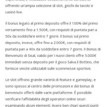
offrendo un’ampia selezione di slot, giochi da tavolo e
casinò live.
Il bonus legato al primo deposito offre il 100% del primo
versamento fino a 1.500€, con requisiti di puntata pari a
50x da soddisfare entro 7 giorni. Il bonus sul primo
deposito, invece, offre fino a 2.000€, con requisiti di
puntata pari a 40x da soddisfare entro 7 giorni. Il Bonus di
Benvenuto di Sisal, valido per i nuovi clienti offre 5.000€
immediati senza deposito per il gioco Salva il Bottino, che
fornisce vincite utilizzabili sulle scommesse sportive.
Le slot offrono grande varietà di feature e gameplay, e
sono spesso al centro delle promozioni e dei bonus di
benvenuto offerti dalle varie piattaforme. È possibile
verificare l’affidabilità degli operatori online sicuri
esaminando alcuni elementi. Avere ben chiari questi punti