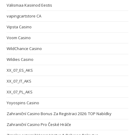
Välismaa Kasiinod Eestis
vapingcartstore CA
Vipsta Casino
Voom Casino
WildChance Casino
Wildies Casino
XX_07_ES_AKS
XX_07_IT_AKS
XX_07_PL_AKS
Yoyospins Casino
Zahraniční Casino Bonus Za Registraci 2026: TOP Nabídky
Zahraniční Casino Pro České Hráče