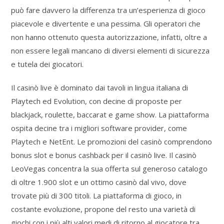
può fare davvero la differenza tra un’esperienza di gioco
piacevole e divertente e una pessima. Gli operatori che
non hanno ottenuto questa autorizzazione, infatti, oltre a
non essere legali mancano di diversi elementi di sicurezza
e tutela dei giocatori.
Il casinò live è dominato dai tavoli in lingua italiana di
Playtech ed Evolution, con decine di proposte per
blackjack, roulette, baccarat e game show. La piattaforma
ospita decine tra i migliori software provider, come
Playtech e NetEnt. Le promozioni del casinò comprendono
bonus slot e bonus cashback per il casinò live. Il casinò
LeoVegas concentra la sua offerta sul generoso catalogo
di oltre 1.900 slot e un ottimo casinò dal vivo, dove
trovate più di 300 titoli. La piattaforma di gioco, in
costante evoluzione, propone del resto una varietà di
giochi con i più alti valori medi di ritorno al giocatore tra