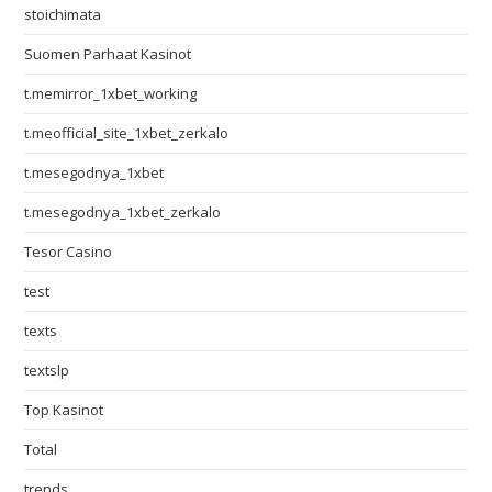
stoichimata
Suomen Parhaat Kasinot
t.memirror_1xbet_working
t.meofficial_site_1xbet_zerkalo
t.mesegodnya_1xbet
t.mesegodnya_1xbet_zerkalo
Tesor Casino
test
texts
textslp
Top Kasinot
Total
trends