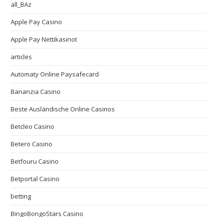
all_BAz
Apple Pay Casino
Apple Pay Nettikasinot
articles
Automaty Online Paysafecard
Bananzia Casino
Beste Ausländische Online Casinos
Betcleo Casino
Betero Casino
Betfouru Casino
Betportal Casino
betting
BingoBongoStars Casino