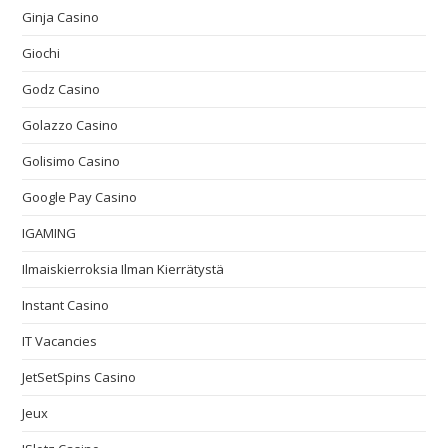
Ginja Casino
Giochi
Godz Casino
Golazzo Casino
Golisimo Casino
Google Pay Casino
IGAMING
Ilmaiskierroksia Ilman Kierrätystä
Instant Casino
IT Vacancies
JetSetSpins Casino
Jeux