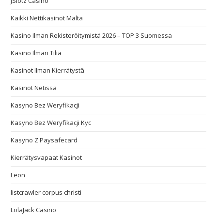
JSlotz Casino
Kaikki Nettikasinot Malta
Kasino Ilman Rekisteröitymistä 2026 – TOP 3 Suomessa
Kasino Ilman Tiliä
Kasinot Ilman Kierrätystä
Kasinot Netissä
Kasyno Bez Weryfikacji
Kasyno Bez Weryfikacji Kyc
Kasyno Z Paysafecard
Kierrätysvapaat Kasinot
Leon
listcrawler corpus christi
LolaJack Casino