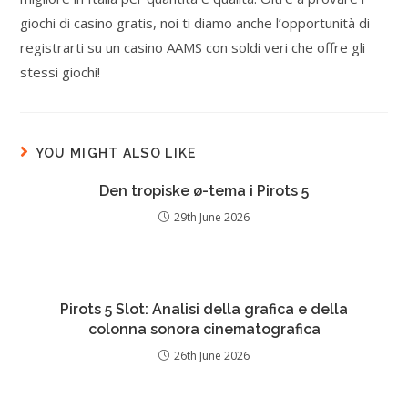
giochi di casino gratis, noi ti diamo anche l’opportunità di
registrarti su un casino AAMS con soldi veri che offre gli
stessi giochi!
YOU MIGHT ALSO LIKE
Den tropiske ø-tema i Pirots 5
29th June 2026
Pirots 5 Slot: Analisi della grafica e della
colonna sonora cinematografica
26th June 2026