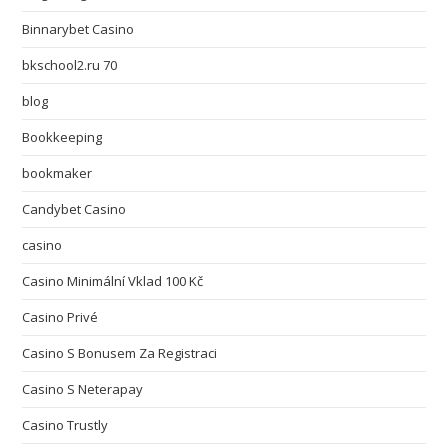
Binnarybet Casino
bkschool2.ru 70
blog
Bookkeeping
bookmaker
Candybet Casino
casino
Casino Minimální Vklad 100 Kč
Casino Privé
Casino S Bonusem Za Registraci
Casino S Neterapay
Casino Trustly