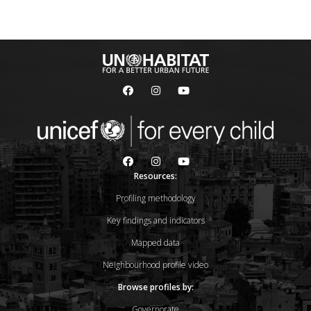
Resources:
Profiling methodology
Key findings and indicators
Mapped data
Neighbourhood profile video
Browse profiles by:
Governorate