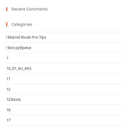
Recent Comments
Categories
! Marvel Rivals Pro Tips
! Без рубрики
1
10_07_AU_AKS
11
12
123texts
16
17