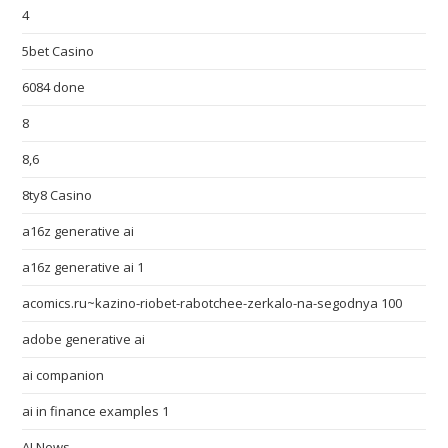
4
5bet Casino
6084 done
8
8,6
8ty8 Casino
a16z generative ai
a16z generative ai 1
acomics.ru~kazino-riobet-rabotchee-zerkalo-na-segodnya 100
adobe generative ai
ai companion
ai in finance examples 1
AI News