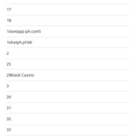
17
18
1xbetapp-ph.com5
1xbetph.ph66
2
25
29black Casino
3
30
31
32
33