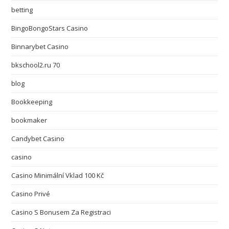
betting
BingoBongoStars Casino
Binnarybet Casino
bkschool2.ru 70
blog
Bookkeeping
bookmaker
Candybet Casino
casino
Casino Minimální Vklad 100 Kč
Casino Privé
Casino S Bonusem Za Registraci