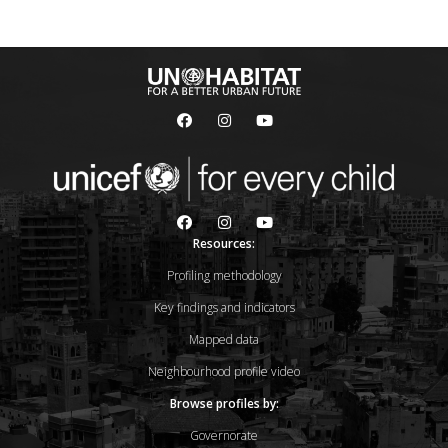
Resources:
Profiling methodology
Key findings and indicators
Mapped data
Neighbourhood profile video
Browse profiles by:
Governorate