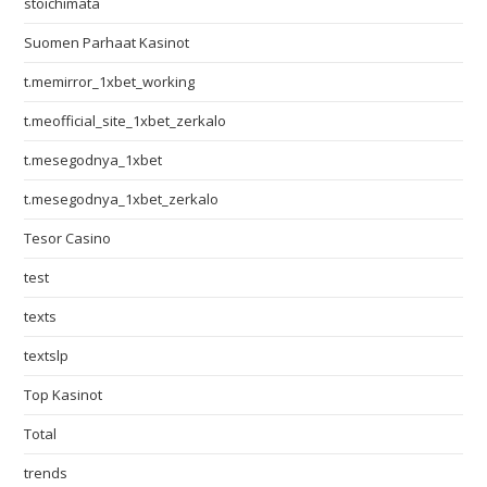
stoichimata
Suomen Parhaat Kasinot
t.memirror_1xbet_working
t.meofficial_site_1xbet_zerkalo
t.mesegodnya_1xbet
t.mesegodnya_1xbet_zerkalo
Tesor Casino
test
texts
textslp
Top Kasinot
Total
trends