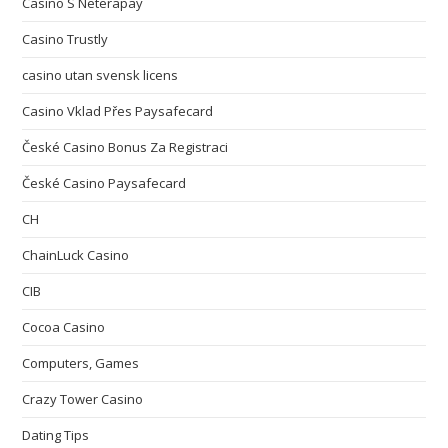
Casino S Neterapay
Casino Trustly
casino utan svensk licens
Casino Vklad Přes Paysafecard
České Casino Bonus Za Registraci
České Casino Paysafecard
CH
ChainLuck Casino
CIB
Cocoa Casino
Computers, Games
Crazy Tower Сasino
Dating Tips