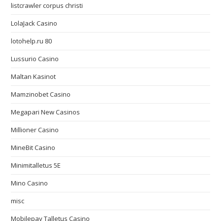
listcrawler corpus christi
LolaJack Casino
lotohelp.ru 80
Lussurio Casino
Maltan Kasinot
Mamzinobet Casino
Megapari New Casinos
Millioner Casino
MineBit Casino
Minimitalletus 5E
Mino Casino
misc
Mobilepay Talletus Casino