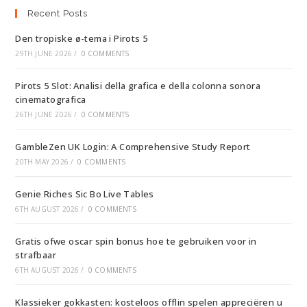
Recent Posts
Den tropiske ø-tema i Pirots 5
29TH JUNE 2026
/
0 COMMENTS
Pirots 5 Slot: Analisi della grafica e della colonna sonora
cinematografica
26TH JUNE 2026
/
0 COMMENTS
GambleZen UK Login: A Comprehensive Study Report
20TH MAY 2026
/
0 COMMENTS
Genie Riches Sic Bo Live Tables
6TH AUGUST 2026
/
0 COMMENTS
Gratis ofwe oscar spin bonus hoe te gebruiken voor in
strafbaar
6TH AUGUST 2026
/
0 COMMENTS
Klassieker gokkasten: kosteloos offlin spelen appreciëren u