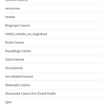
resources
review
Ringospin Casino
riobet_zerkalo_na_segodnya
Roulo Casino
Royaldogs Casino
Siirto Kasinot
Siru Kasinot
Siru Mobile Kasinot
Slotorado Casino
Slovenské Casino Pro České Hráče
Spei