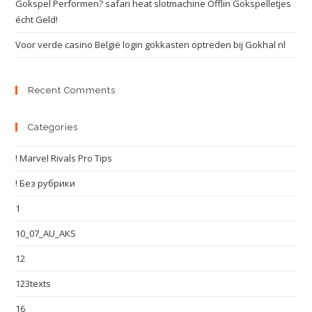
Gokspel Performen? safari heat slotmachine Offlin Gokspelletjes
écht Geld!
Voor verde casino België login gokkasten optreden bij Gokhal nl
Recent Comments
Categories
! Marvel Rivals Pro Tips
! Без рубрики
1
10_07_AU_AKS
12
123texts
16