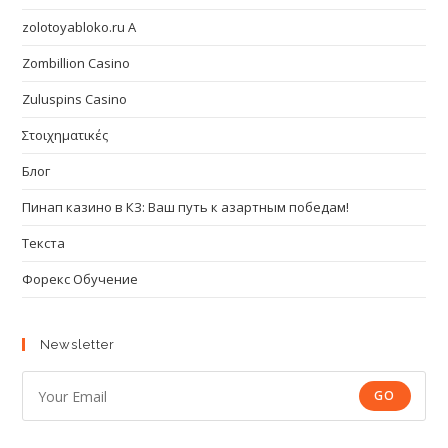
zolotoyabloko.ru A
Zombillion Casino
Zuluspins Casino
Στοιχηματικές
Блог
Пинап казино в КЗ: Ваш путь к азартным победам!
Текста
Форекс Обучение
Newsletter
GO