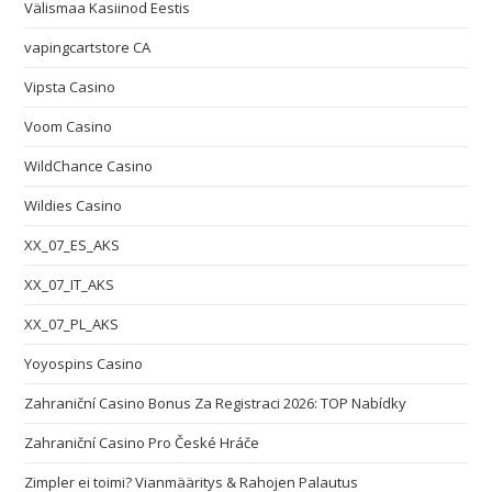
Välismaa Kasiinod Eestis
vapingcartstore CA
Vipsta Casino
Voom Casino
WildChance Casino
Wildies Casino
XX_07_ES_AKS
XX_07_IT_AKS
XX_07_PL_AKS
Yoyospins Casino
Zahraniční Casino Bonus Za Registraci 2026: TOP Nabídky
Zahraniční Casino Pro České Hráče
Zimpler ei toimi? Vianmääritys & Rahojen Palautus