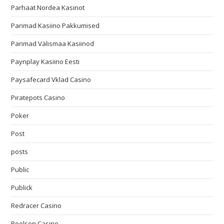
Parhaat Nordea Kasinot
Parimad Kasiino Pakkumised
Parimad Välismaa Kasiinod
Paynplay Kasiino Eesti
Paysafecard Vklad Casino
Piratepots Casino
Poker
Post
posts
Public
Publick
Redracer Casino
Reelson Casino