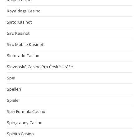
Royaldogs Casino
Siirto Kasinot
Siru Kasinot
Siru Mobile Kasinot
Slotorado Casino
Slovenské Casino Pro České Hráče
Spei
Spellen
Spiele
Spin Formula Casino
Spingranny Casino
Spinita Casino