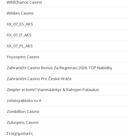
WildChance Casino
Wildies Casino
XX_07_ES_AKS
XX_07_IT_AKS
XX_07_PL_AKS
Yoyospins Casino
Zahraniční Casino Bonus Za Registraci 2026: TOP Nabídky
Zahraniční Casino Pro České Hráče
Zimpler ei toimi? Vianmääritys & Rahojen Palautus
zolotoyabloko.ru A
Zombillion Casino
Zuluspins Casino
Στοιχηματικές