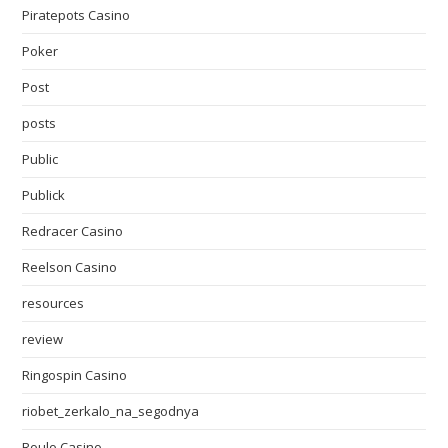
Piratepots Casino
Poker
Post
posts
Public
Publick
Redracer Casino
Reelson Casino
resources
review
Ringospin Casino
riobet_zerkalo_na_segodnya
Roulo Casino