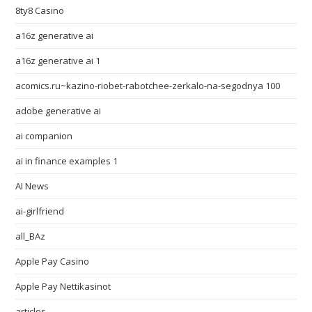
8ty8 Casino
a16z generative ai
a16z generative ai 1
acomics.ru~kazino-riobet-rabotchee-zerkalo-na-segodnya 100
adobe generative ai
ai companion
ai in finance examples 1
AI News
ai-girlfriend
all_BAz
Apple Pay Casino
Apple Pay Nettikasinot
articles