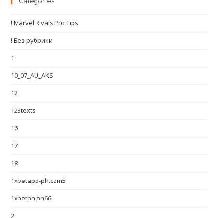
Categories
! Marvel Rivals Pro Tips
! Без рубрики
1
10_07_AU_AKS
12
123texts
16
17
18
1xbetapp-ph.com5
1xbetph.ph66
2