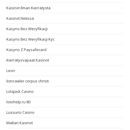
Kasinot Ilman Kierrätystä
Kasinot Netissä
Kasyno Bez Weryfikacji
Kasyno Bez Weryfikacji Kyc
Kasyno Z Paysafecard
Kierrätysvapaat Kasinot
Leon
listcrawler corpus christi
LolaJack Casino
lotohelp.ru 80
Lussurio Casino
Maltan Kasinot