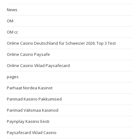
News
OM
OM cc
Online Casino Deutschland für Schweizer 2026: Top 3 Test
Online Casino Paysafe
Online Casino Vklad Paysafecard
pages
Parhaat Nordea Kasinot
Parimad Kasiino Pakkumised
Parimad Välismaa Kasiinod
Paynplay Kasiino Eesti
Paysafecard Vklad Casino