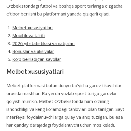
O‘zbekistondagi futbol va boshqa sport turlariga o‘zgacha
e’tibor berilishi bu platformani yanada qiziqarli qiladi.
Melbet xususiyatlari
Mobil ilova ta’rifi
2026 yil statistikasi va natijalari
Bonuslar va aksiyalar
Ko‘p beriladigan savollar
Melbet xususiyatlari
Melbet platformasi butun dunyo bo‘yicha garov tikuvchilar
orasida mashhur. Bu yerda yuzlab sport turiga garovlar
qo‘yish mumkin. Melbet O‘zbekistonda ham o‘zining
ishonchliligi va keng ko‘lamdagi tanlovlari bilan tanilgan. Sayt
interfeysi foydalanuvchilarga qulay va aniq tuzilgan, bu esa
har qanday darajadagi foydalanuvchi uchun mos keladi.