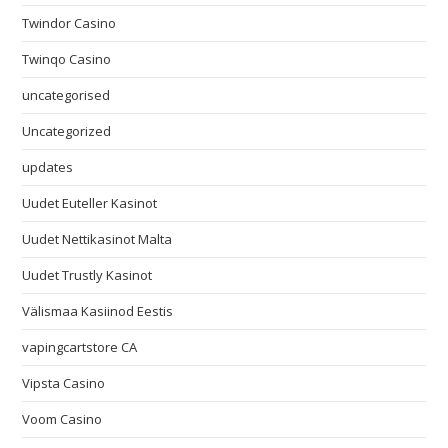
Twindor Casino
Twinqo Casino
uncategorised
Uncategorized
updates
Uudet Euteller Kasinot
Uudet Nettikasinot Malta
Uudet Trustly Kasinot
Välismaa Kasiinod Eestis
vapingcartstore CA
Vipsta Casino
Voom Casino