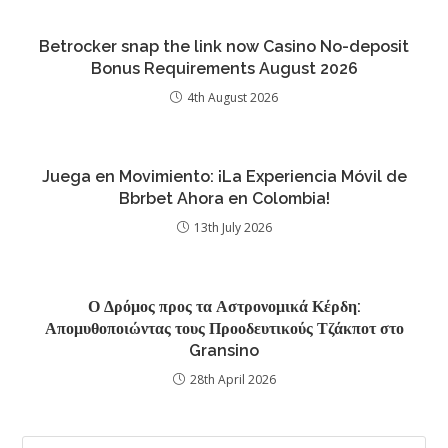
Betrocker snap the link now Casino No-deposit
Bonus Requirements August 2026
4th August 2026
Juega en Movimiento: ¡La Experiencia Móvil de
Bbrbet Ahora en Colombia!
13th July 2026
Ο Δρόμος προς τα Αστρονομικά Κέρδη:
Απομυθοποιώντας τους Προοδευτικούς Τζάκποτ στο
Gransino
28th April 2026