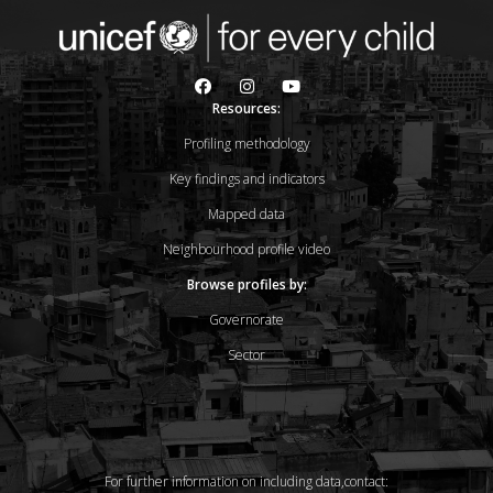
Resources:
Profiling methodology
Key findings and indicators
Mapped data
Neighbourhood profile video
Browse profiles by:
Governorate
Sector
For further information on including data,contact: