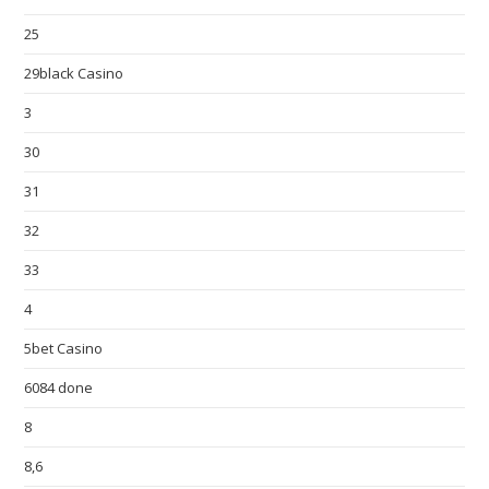
25
29black Casino
3
30
31
32
33
4
5bet Casino
6084 done
8
8,6