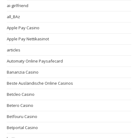
ai-girlfriend
all_BAz
Apple Pay Casino
Apple Pay Nettikasinot
articles
Automaty Online Paysafecard
Bananzia Casino
Beste Ausländische Online Casinos
Betcleo Casino
Betero Casino
Betfouru Casino
Betportal Casino