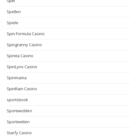
Spei
Spellen
Spiele
Spin Formula Casino
Spingranny Casino
Spinita Casino
SpinLynx Casino
Spinmama
SpinRain Casino
sportsbook
Sportwedden
Sportwetten
Starfy Casino