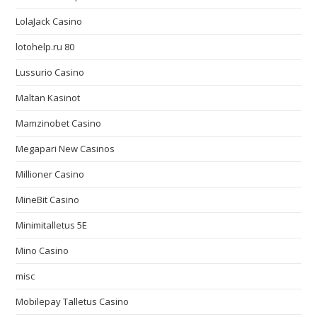
LolaJack Casino
lotohelp.ru 80
Lussurio Casino
Maltan Kasinot
Mamzinobet Casino
Megapari New Casinos
Millioner Casino
MineBit Casino
Minimitalletus 5E
Mino Casino
misc
Mobilepay Talletus Casino