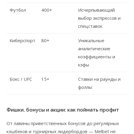
Футбол
400+
Исчерпывающий
выбор экспрессов и
спецставок
Киберспорт
80+
Уникальные
аналитические
коэффициенты и
кэфы
Бокс / UFC
15+
Ставки на раунды и
фоллы
Фишки, бонусы и акции: как поймать профит
От лавины приветственных бонусов до регулярных
кэшбеков и турнирных лидербордов — Melbet не