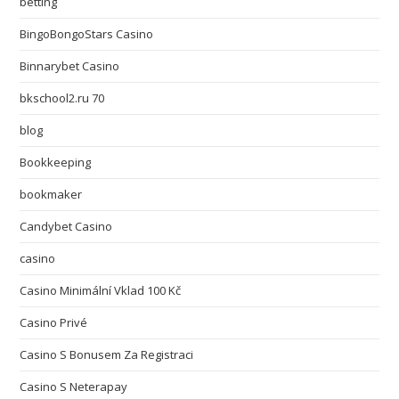
betting
BingoBongoStars Casino
Binnarybet Casino
bkschool2.ru 70
blog
Bookkeeping
bookmaker
Candybet Casino
casino
Casino Minimální Vklad 100 Kč
Casino Privé
Casino S Bonusem Za Registraci
Casino S Neterapay