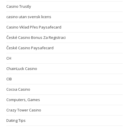
Casino Trustly
casino utan svensk licens
Casino Vklad Přes Paysafecard
České Casino Bonus Za Registraci
České Casino Paysafecard
CH
ChainLuck Casino
CIB
Cocoa Casino
Computers, Games
Crazy Tower Сasino
Dating Tips