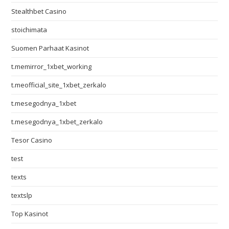
Stealthbet Casino
stoichimata
Suomen Parhaat Kasinot
t.memirror_1xbet_working
t.meofficial_site_1xbet_zerkalo
t.mesegodnya_1xbet
t.mesegodnya_1xbet_zerkalo
Tesor Casino
test
texts
textslp
Top Kasinot