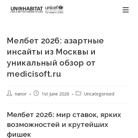
Мелбет 2026: азартные
инсайты из Москвы и
уникальный обзор от
medicisoft.ru
nanor
1st June 2026
Uncategorised
Мелбет 2026: мир ставок, ярких
возможностей и крутейших
фишек