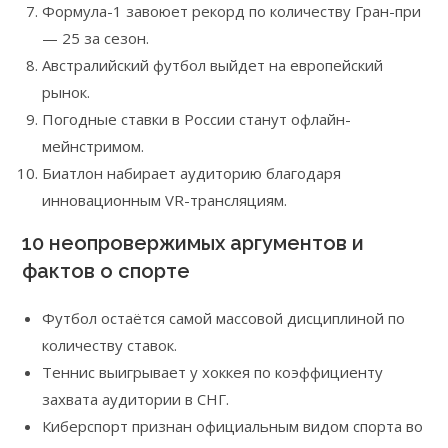
Формула-1 завоюет рекорд по количеству Гран-при
— 25 за сезон.
Австралийский футбол выйдет на европейский
рынок.
Погодные ставки в России станут офлайн-
мейнстримом.
Биатлон набирает аудиторию благодаря
инновационным VR-трансляциям.
10 неопровержимых аргументов и
фактов о спорте
Футбол остаётся самой массовой дисциплиной по
количеству ставок.
Теннис выигрывает у хоккея по коэффициенту
захвата аудитории в СНГ.
Киберспорт признан официальным видом спорта во