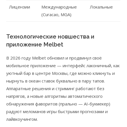
Лицензии
Международные
Локальные
(Curacao, MGA)
Технологические новшества и
приложение Melbet
В 2026 году Melbet обновил и продвинул своё
мобильное приложение — интерфейс лаконичный, как
уютный бар в центре Москвы, где можно кликнуть и
нырнуть в океан ставок буквально в пару тапов.
Аппаратные решения и стриминг работают без
напрягов, а новые алгоритмы автоматического
обнаружения фаворитов (прально — AI-букмекер)
радуют меломанов игры быстрыми прогнозами и
лайвкоучингом.