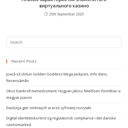
виртуального казино
25th September 2025
Recent Posts
Joacă să sloturi Golden Goddess Mega Jackpots, Info dans,
Recensămân
Okos bankroll menedzsment: Hogyan játssz felelősen forintban a
magyar piacon
Ewolucja gier stołowych w erze cyfrowej rozrywki
Digital identitetskontrol og regulatorisk compliance i det danske
casinomarked