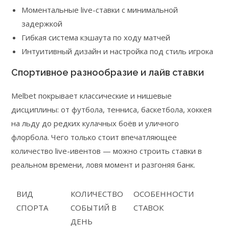
Моментальные live-ставки с минимальной
задержкой
Гибкая система кэшаута по ходу матчей
Интуитивный дизайн и настройка под стиль игрока
Спортивное разнообразие и лайв ставки
Melbet покрывает классические и нишевые
дисциплины: от футбола, тенниса, баскетбола, хоккея
на льду до редких кулачных боёв и уличного
флорбола. Чего только стоит впечатляющее
количество live-ивентов — можно строить ставки в
реальном времени, ловя момент и разгоняя банк.
ВИД
КОЛИЧЕСТВО
ОСОБЕННОСТИ
СПОРТА
СОБЫТИЙ В
СТАВОК
ДЕНЬ