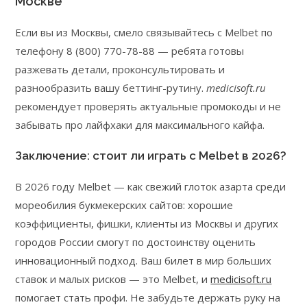
Москве
Если вы из Москвы, смело связывайтесь с Melbet по
телефону 8 (800) 770-78-88 — ребята готовы
разжевать детали, проконсультировать и
разнообразить вашу беттинг-рутину.
medicisoft.ru
рекомендует проверять актуальные промокоды и не
забывать про лайфхаки для максимального кайфа.
Заключение: стоит ли играть с Melbet в 2026?
В 2026 году Melbet — как свежий глоток азарта среди
мореобилия букмекерских сайтов: хорошие
коэффициенты, фишки, клиенты из Москвы и других
городов России смогут по достоинству оценить
инновационный подход. Ваш билет в мир больших
ставок и малых рисков — это Melbet, и
medicisoft.ru
помогает стать профи. Не забудьте держать руку на