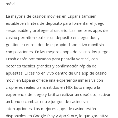
móvil.
La mayoría de casinos móviles en España también
establecen límites de depósito para fomentar el juego
responsable y proteger al usuario. Las mejores apps de
casino permiten realizar un depósito en segundos y
gestionar retiros desde el propio dispositivo móvil sin
complicaciones. En las mejores apps de casino, los juegos
Crash están optimizados para pantalla vertical, con
botones táctiles grandes y confirmación rápida de
apuestas. El casino en vivo dentro de una app de casino
móvil en España ofrece una experiencia inmersiva con
crupieres reales transmitidos en HD. Esto mejora la
experiencia de juego y facilita realizar un depósito, activar
un bono o cambiar entre juegos de casino sin
interrupciones. Las mejores apps de casino están
disponibles en Google Play y App Store, lo que garantiza