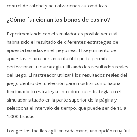
control de calidad y actualizaciones automáticas.
¿Cómo funcionan los bonos de casino?
Experimentando con el simulador es posible ver cuál
habría sido el resultado de diferentes estrategias de
apuesta basadas en el juego real. El seguimiento de
apuestas es una herramienta útil que te permite
perfeccionar tu estrategia utilizando los resultados reales
del juego. El rastreador utilizará los resultados reales del
juego dentro de tu elección para mostrar cómo habría
funcionado tu estrategia. Introduce tu estrategia en el
simulador situado en la parte superior de la página y
selecciona el intervalo de tiempo, que puede ser de 10 a
1.000 tiradas.
Los gestos táctiles agilizan cada mano, una opción muy útil