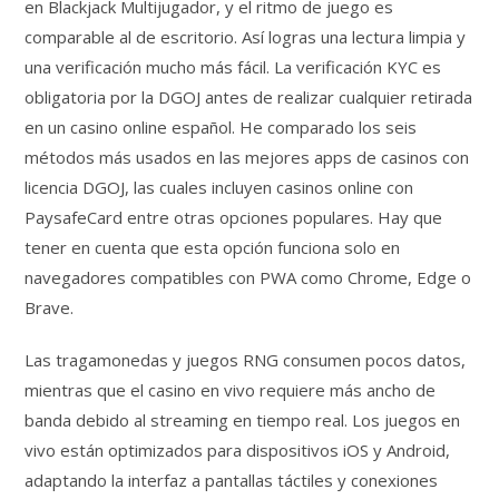
en Blackjack Multijugador, y el ritmo de juego es
comparable al de escritorio. Así logras una lectura limpia y
una verificación mucho más fácil. La verificación KYC es
obligatoria por la DGOJ antes de realizar cualquier retirada
en un casino online español. He comparado los seis
métodos más usados en las mejores apps de casinos con
licencia DGOJ, las cuales incluyen casinos online con
PaysafeCard entre otras opciones populares. Hay que
tener en cuenta que esta opción funciona solo en
navegadores compatibles con PWA como Chrome, Edge o
Brave.
Las tragamonedas y juegos RNG consumen pocos datos,
mientras que el casino en vivo requiere más ancho de
banda debido al streaming en tiempo real. Los juegos en
vivo están optimizados para dispositivos iOS y Android,
adaptando la interfaz a pantallas táctiles y conexiones