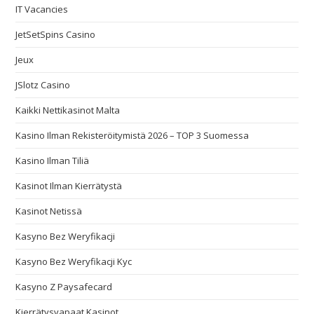
IT Vacancies
JetSetSpins Casino
Jeux
JSlotz Casino
Kaikki Nettikasinot Malta
Kasino Ilman Rekisteröitymistä 2026 – TOP 3 Suomessa
Kasino Ilman Tiliä
Kasinot Ilman Kierrätystä
Kasinot Netissä
Kasyno Bez Weryfikacji
Kasyno Bez Weryfikacji Kyc
Kasyno Z Paysafecard
Kierrätysvapaat Kasinot