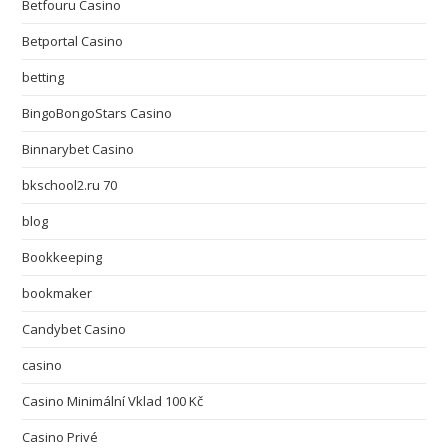
Betfouru Casino
Betportal Casino
betting
BingoBongoStars Casino
Binnarybet Casino
bkschool2.ru 70
blog
Bookkeeping
bookmaker
Candybet Casino
casino
Casino Minimální Vklad 100 Kč
Casino Privé