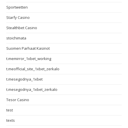
Sportwetten
Starfy Casino
Stealthbet Casino
stoichimata
Suomen Parhaat Kasinot
t.memirror_1xbet_working
t.meofficial_site_1xbet_zerkalo
t.mesegodnya_1xbet
t.mesegodnya_1xbet_zerkalo
Tesor Casino
test
texts