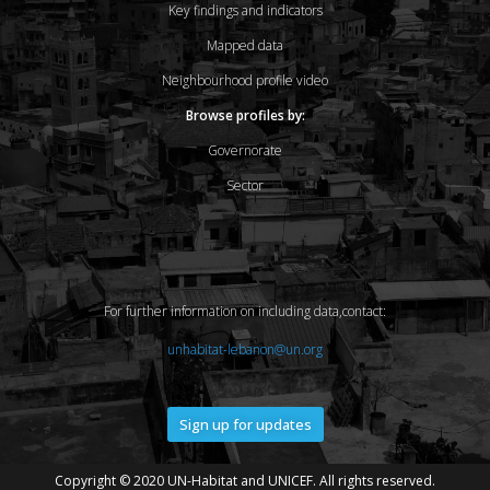
Key findings and indicators
Mapped data
Neighbourhood profile video
Browse profiles by:
Governorate
Sector
For further information on including data,contact:
unhabitat-lebanon@un.org
Sign up for updates
Copyright © 2020 UN-Habitat and UNICEF. All rights reserved.