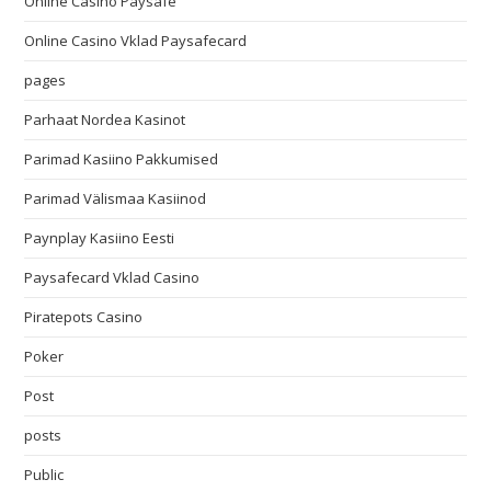
Online Casino Paysafe
Online Casino Vklad Paysafecard
pages
Parhaat Nordea Kasinot
Parimad Kasiino Pakkumised
Parimad Välismaa Kasiinod
Paynplay Kasiino Eesti
Paysafecard Vklad Casino
Piratepots Casino
Poker
Post
posts
Public