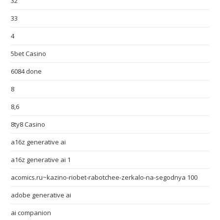
32
33
4
5bet Casino
6084 done
8
8,6
8ty8 Casino
a16z generative ai
a16z generative ai 1
acomics.ru~kazino-riobet-rabotchee-zerkalo-na-segodnya 100
adobe generative ai
ai companion