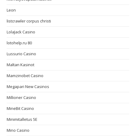
Leon
listcrawler corpus christi
LolaJack Casino
lotohelp.ru 80
Lussurio Casino
Maltan Kasinot
Mamzinobet Casino
Megapari New Casinos
Millioner Casino
MineBit Casino
Minimitalletus 5E
Mino Casino