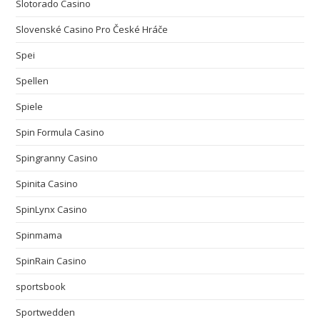
Slotorado Casino
Slovenské Casino Pro České Hráče
Spei
Spellen
Spiele
Spin Formula Casino
Spingranny Casino
Spinita Casino
SpinLynx Casino
Spinmama
SpinRain Casino
sportsbook
Sportwedden