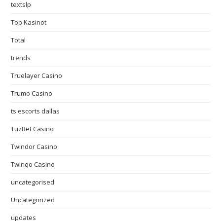
textslp
Top Kasinot
Total
trends
Truelayer Casino
Trumo Casino
ts escorts dallas
TuzBet Casino
Twindor Casino
Twinqo Casino
uncategorised
Uncategorized
updates