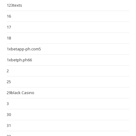
123texts
16
17
18
1xbetapp-ph.com5
1xbetph.ph66
2
25
29black Casino
3
30
31