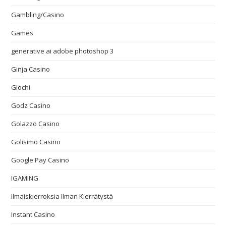
Gambling/Casino
Games
generative ai adobe photoshop 3
Ginja Casino
Giochi
Godz Casino
Golazzo Casino
Golisimo Casino
Google Pay Casino
IGAMING
Ilmaiskierroksia Ilman Kierrätystä
Instant Casino