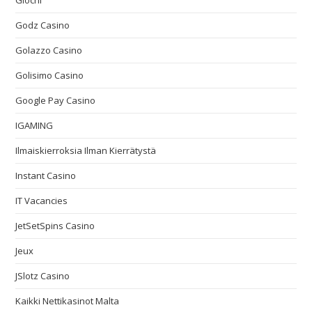
Giochi
Godz Casino
Golazzo Casino
Golisimo Casino
Google Pay Casino
IGAMING
Ilmaiskierroksia Ilman Kierrätystä
Instant Casino
IT Vacancies
JetSetSpins Casino
Jeux
JSlotz Casino
Kaikki Nettikasinot Malta