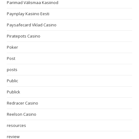
Parimad Välismaa Kasiinod
Paynplay Kasiino Eesti
Paysafecard Vklad Casino
Piratepots Casino
Poker
Post
posts
Public
Publick
Redracer Casino
Reelson Casino
resources
review