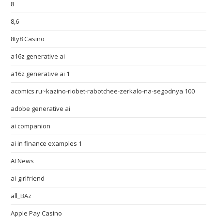
8
8,6
8ty8 Casino
a16z generative ai
a16z generative ai 1
acomics.ru~kazino-riobet-rabotchee-zerkalo-na-segodnya 100
adobe generative ai
ai companion
ai in finance examples 1
AI News
ai-girlfriend
all_BAz
Apple Pay Casino