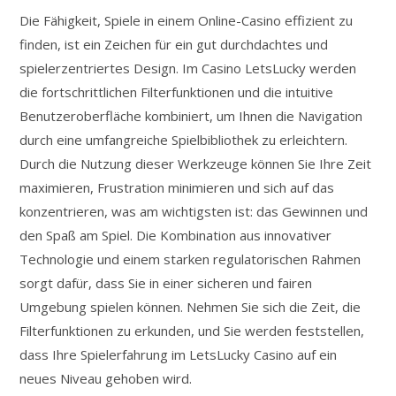
Die Fähigkeit, Spiele in einem Online-Casino effizient zu
finden, ist ein Zeichen für ein gut durchdachtes und
spielerzentriertes Design. Im Casino LetsLucky werden
die fortschrittlichen Filterfunktionen und die intuitive
Benutzeroberfläche kombiniert, um Ihnen die Navigation
durch eine umfangreiche Spielbibliothek zu erleichtern.
Durch die Nutzung dieser Werkzeuge können Sie Ihre Zeit
maximieren, Frustration minimieren und sich auf das
konzentrieren, was am wichtigsten ist: das Gewinnen und
den Spaß am Spiel. Die Kombination aus innovativer
Technologie und einem starken regulatorischen Rahmen
sorgt dafür, dass Sie in einer sicheren und fairen
Umgebung spielen können. Nehmen Sie sich die Zeit, die
Filterfunktionen zu erkunden, und Sie werden feststellen,
dass Ihre Spielerfahrung im LetsLucky Casino auf ein
neues Niveau gehoben wird.