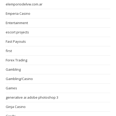
elemporiodelvw.com.ar
Emperia Casino
Entertainment
escort projects
Fast Payouts
first
Forex Trading
Gambling
Gambling/Casino
Games
generative ai adobe photoshop 3
Ginja Casino