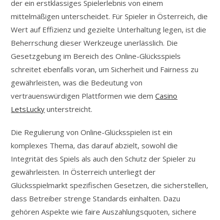
der ein erstklassiges Spielerlebnis von einem
mittelmäßigen unterscheidet. Für Spieler in Österreich, die
Wert auf Effizienz und gezielte Unterhaltung legen, ist die
Beherrschung dieser Werkzeuge unerlässlich. Die
Gesetzgebung im Bereich des Online-Glücksspiels
schreitet ebenfalls voran, um Sicherheit und Fairness zu
gewährleisten, was die Bedeutung von
vertrauenswürdigen Plattformen wie dem
Casino
LetsLucky
unterstreicht.
Die Regulierung von Online-Glücksspielen ist ein
komplexes Thema, das darauf abzielt, sowohl die
Integrität des Spiels als auch den Schutz der Spieler zu
gewährleisten. In Österreich unterliegt der
Glücksspielmarkt spezifischen Gesetzen, die sicherstellen,
dass Betreiber strenge Standards einhalten. Dazu
gehören Aspekte wie faire Auszahlungsquoten, sichere