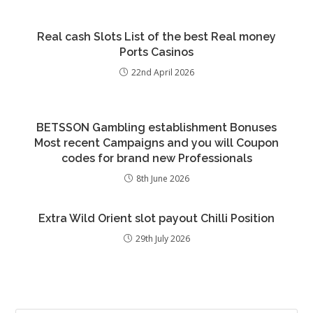
Real cash Slots List of the best Real money
Ports Casinos
22nd April 2026
BETSSON Gambling establishment Bonuses
Most recent Campaigns and you will Coupon
codes for brand new Professionals
8th June 2026
Extra Wild Orient slot payout Chilli Position
29th July 2026