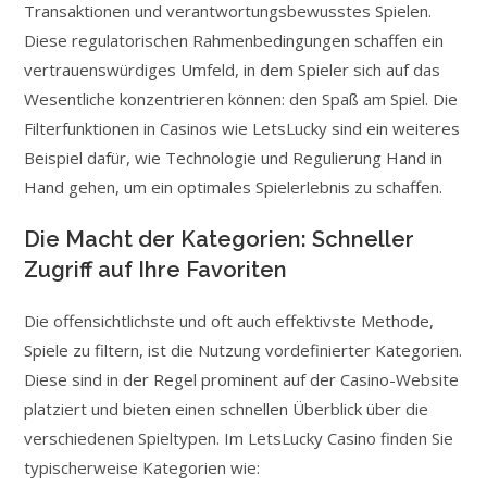
Transaktionen und verantwortungsbewusstes Spielen.
Diese regulatorischen Rahmenbedingungen schaffen ein
vertrauenswürdiges Umfeld, in dem Spieler sich auf das
Wesentliche konzentrieren können: den Spaß am Spiel. Die
Filterfunktionen in Casinos wie LetsLucky sind ein weiteres
Beispiel dafür, wie Technologie und Regulierung Hand in
Hand gehen, um ein optimales Spielerlebnis zu schaffen.
Die Macht der Kategorien: Schneller
Zugriff auf Ihre Favoriten
Die offensichtlichste und oft auch effektivste Methode,
Spiele zu filtern, ist die Nutzung vordefinierter Kategorien.
Diese sind in der Regel prominent auf der Casino-Website
platziert und bieten einen schnellen Überblick über die
verschiedenen Spieltypen. Im LetsLucky Casino finden Sie
typischerweise Kategorien wie: