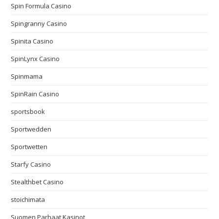
Spin Formula Casino
Spingranny Casino
Spinita Casino
SpinLynx Casino
Spinmama
SpinRain Casino
sportsbook
Sportwedden
Sportwetten
Starfy Casino
Stealthbet Casino
stoichimata
Suomen Parhaat Kasinot