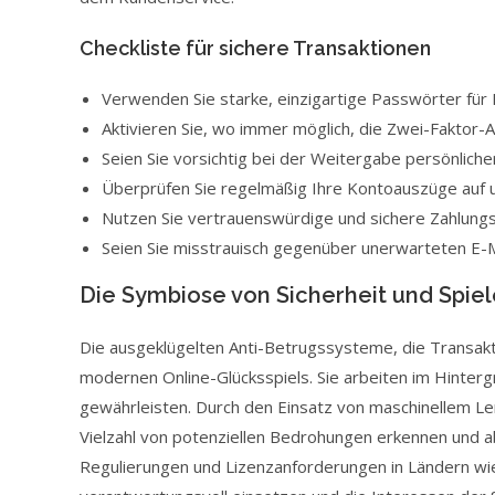
Checkliste für sichere Transaktionen
Verwenden Sie starke, einzigartige Passwörter für I
Aktivieren Sie, wo immer möglich, die Zwei-Faktor-A
Seien Sie vorsichtig bei der Weitergabe persönlicher
Überprüfen Sie regelmäßig Ihre Kontoauszüge auf 
Nutzen Sie vertrauenswürdige und sichere Zahlun
Seien Sie misstrauisch gegenüber unerwarteten E-M
Die Symbiose von Sicherheit und Spiel
Die ausgeklügelten Anti-Betrugssysteme, die Transakt
modernen Online-Glücksspiels. Sie arbeiten im Hintergr
gewährleisten. Durch den Einsatz von maschinellem L
Vielzahl von potenziellen Bedrohungen erkennen und a
Regulierungen und Lizenzanforderungen in Ländern wie 