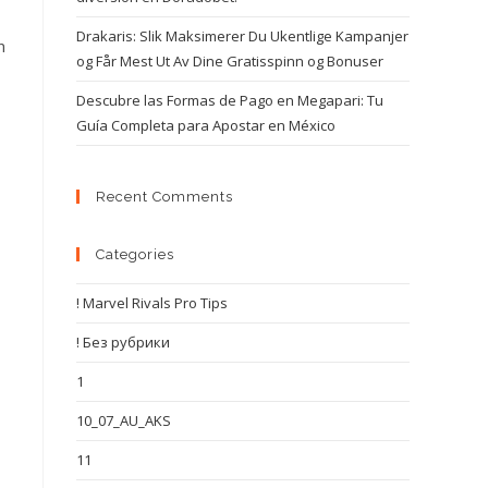
Drakaris: Slik Maksimerer Du Ukentlige Kampanjer
n
og Får Mest Ut Av Dine Gratisspinn og Bonuser
Descubre las Formas de Pago en Megapari: Tu
Guía Completa para Apostar en México
Recent Comments
Categories
! Marvel Rivals Pro Tips
! Без рубрики
1
10_07_AU_AKS
11