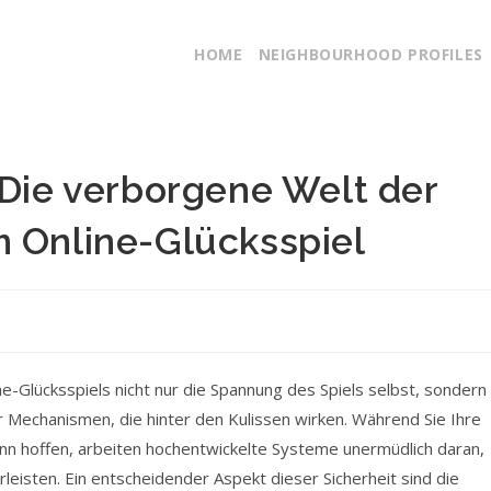
HOME
NEIGHBOURHOOD PROFILES
 Die verborgene Welt der
m Online-Glücksspiel
ne-Glücksspiels nicht nur die Spannung des Spiels selbst, sondern
 Mechanismen, die hinter den Kulissen wirken. Während Sie Ihre
nn hoffen, arbeiten hochentwickelte Systeme unermüdlich daran,
rleisten. Ein entscheidender Aspekt dieser Sicherheit sind die