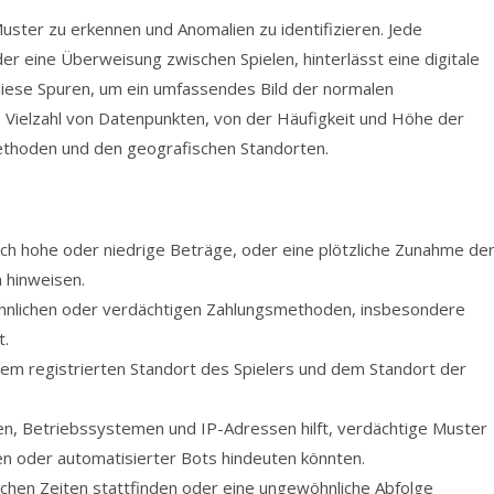
ster zu erkennen und Anomalien zu identifizieren. Jede
der eine Überweisung zwischen Spielen, hinterlässt eine digitale
iese Spuren, um ein umfassendes Bild der normalen
ne Vielzahl von Datenpunkten, von der Häufigkeit und Höhe der
ethoden und den geografischen Standorten.
h hohe oder niedrige Beträge, oder eine plötzliche Zunahme de
n hinweisen.
lichen oder verdächtigen Zahlungsmethoden, insbesondere
t.
m registrierten Standort des Spielers und dem Standort der
n, Betriebssystemen und IP-Adressen hilft, verdächtige Muster
en oder automatisierter Bots hindeuten könnten.
chen Zeiten stattfinden oder eine ungewöhnliche Abfolge