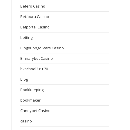
Betero Casino
Betfouru Casino
Betportal Casino
betting
BingoBongoStars Casino
Binnarybet Casino
bkschool2.ru 70
blog
Bookkeeping
bookmaker
Candybet Casino
casino