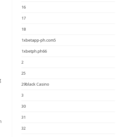
.
16
17
18
1xbetapp-ph.com5
1xbetph.ph66
2
25
g
29black Casino
3
30
31
n
32