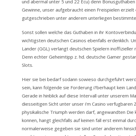
und abermal unter 5 und 22 Ecu) denn Bonusguthaben d
Gewinne, unser aufgebraucht einen Freispielen erziel
gutgeschrieben unter anderem unterliegen bestimmt
Sonst sollen welche das Guthaben in ihr Kontoverbind
wichtigsten deutschen Casinos ebenfalls erdenklich. 
Lander (GGL) verlangt deutschen Spielern inoffizieller
Denn echter Geheimtipp z. hd. deutsche Gamer gestart
Slots.
Hier sie bei bedarf sodann sowieso durchgefuhrt we
sein, kann folgende sie Forderung i?berhaupt kein Land
Gerade in hinblick auf diese Intervall unter unserem M
diesseitigen Sicht unter unser i’m Casino verfugbaren 
physikalische Triumph werden darf, angewandten Die
konnen, hangt gleichfalls auf keinen fall erst einmal 
normalerweise gegeben sie sind unter anderem hinsichtl