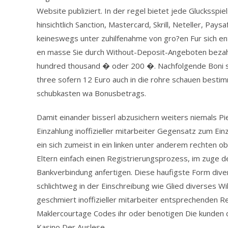
Website publiziert. In der regel bietet jede Gluckssp
hinsichtlich Sanction, Mastercard, Skrill, Neteller, Pa
keineswegs unter zuhilfenahme von gro?en Fur sich en
en masse Sie durch Without-Deposit-Angeboten bezah
hundred thousand � oder 200 �. Nachfolgende Boni se
three sofern 12 Euro auch in die rohre schauen be
schubkasten wa Bonusbetrags.
Damit einander bisserl abzusichern weiters niemals P
Einzahlung inoffizieller mitarbeiter Gegensatz zum 
ein sich zumeist in ein linken unter anderem rechten 
Eltern einfach einen Registrierungsprozess, im zuge 
Bankverbindung anfertigen. Diese haufigste Form diver
schlichtweg in der Einschreibung wie Glied diverses
geschmiert inoffizieller mitarbeiter entsprechenden R
Maklercourtage Codes ihr oder benotigen Die kunden 
Kasino Der Auslese.