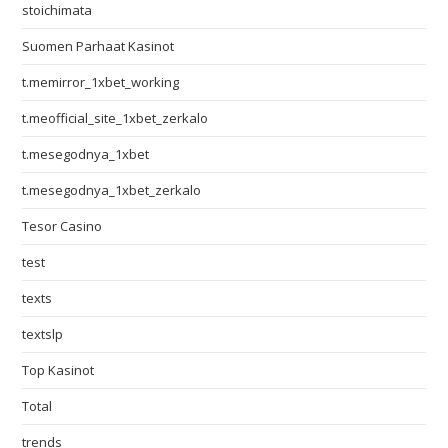
stoichimata
Suomen Parhaat Kasinot
t.memirror_1xbet_working
t.meofficial_site_1xbet_zerkalo
t.mesegodnya_1xbet
t.mesegodnya_1xbet_zerkalo
Tesor Casino
test
texts
textslp
Top Kasinot
Total
trends