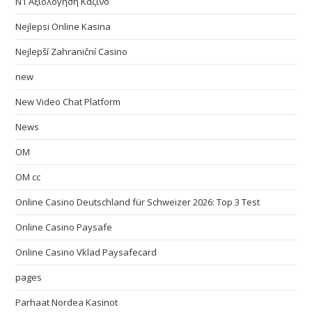
N1 Αξιολόγηση Καζίνο
Nejlepsi Online Kasina
Nejlepší Zahraniční Casino
new
New Video Chat Platform
News
OM
OM cc
Online Casino Deutschland für Schweizer 2026: Top 3 Test
Online Casino Paysafe
Online Casino Vklad Paysafecard
pages
Parhaat Nordea Kasinot