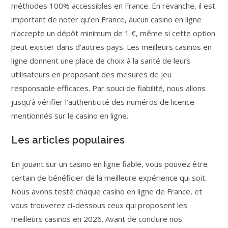
méthodes 100% accessibles en France. En revanche, il est
important de noter qu’en France, aucun casino en ligne
n’accepte un dépôt minimum de 1 €, même si cette option
peut exister dans d’autres pays. Les meilleurs casinos en
ligne donnent une place de choix à la santé de leurs
utilisateurs en proposant des mesures de jeu
responsable efficaces. Par souci de fiabilité, nous allons
jusqu’à vérifier l’authenticité des numéros de licence
mentionnés sur le casino en ligne.
Les articles populaires
En jouant sur un casino en ligne fiable, vous pouvez être
certain de bénéficier de la meilleure expérience qui soit.
Nous avons testé chaque casino en ligne de France, et
vous trouverez ci-dessous ceux qui proposent les
meilleurs casinos en 2026. Avant de conclure nos