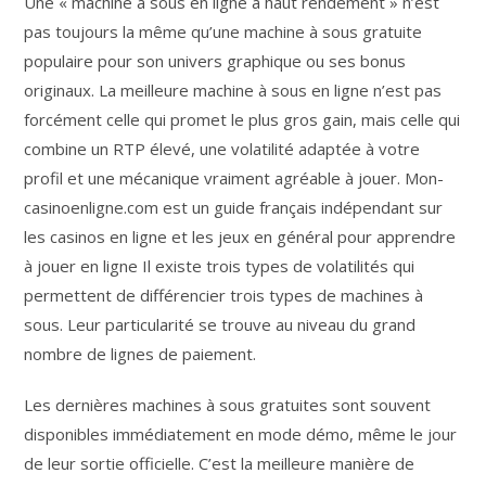
Une « machine à sous en ligne à haut rendement » n’est
pas toujours la même qu’une machine à sous gratuite
populaire pour son univers graphique ou ses bonus
originaux. La meilleure machine à sous en ligne n’est pas
forcément celle qui promet le plus gros gain, mais celle qui
combine un RTP élevé, une volatilité adaptée à votre
profil et une mécanique vraiment agréable à jouer. Mon-
casinoenligne.com est un guide français indépendant sur
les casinos en ligne et les jeux en général pour apprendre
à jouer en ligne Il existe trois types de volatilités qui
permettent de différencier trois types de machines à
sous. Leur particularité se trouve au niveau du grand
nombre de lignes de paiement.
Les dernières machines à sous gratuites sont souvent
disponibles immédiatement en mode démo, même le jour
de leur sortie officielle. C’est la meilleure manière de