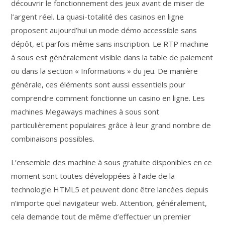
découvrir le fonctionnement des jeux avant de miser de
l’argent réel. La quasi-totalité des casinos en ligne
proposent aujourd’hui un mode démo accessible sans
dépôt, et parfois même sans inscription. Le RTP machine
à sous est généralement visible dans la table de paiement
ou dans la section « Informations » du jeu. De manière
générale, ces éléments sont aussi essentiels pour
comprendre comment fonctionne un casino en ligne. Les
machines Megaways machines à sous sont
particulièrement populaires grâce à leur grand nombre de
combinaisons possibles.
L’ensemble des machine à sous gratuite disponibles en ce
moment sont toutes développées à l’aide de la
technologie HTML5 et peuvent donc être lancées depuis
n’importe quel navigateur web. Attention, généralement,
cela demande tout de même d’effectuer un premier