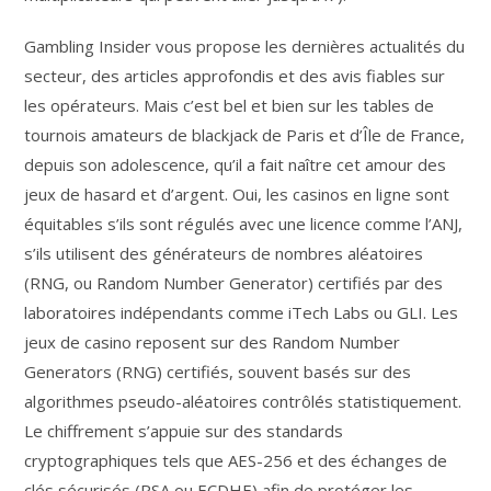
Gambling Insider vous propose les dernières actualités du
secteur, des articles approfondis et des avis fiables sur
les opérateurs. Mais c’est bel et bien sur les tables de
tournois amateurs de blackjack de Paris et d’Île de France,
depuis son adolescence, qu’il a fait naître cet amour des
jeux de hasard et d’argent. Oui, les casinos en ligne sont
équitables s’ils sont régulés avec une licence comme l’ANJ,
s’ils utilisent des générateurs de nombres aléatoires
(RNG, ou Random Number Generator) certifiés par des
laboratoires indépendants comme iTech Labs ou GLI. Les
jeux de casino reposent sur des Random Number
Generators (RNG) certifiés, souvent basés sur des
algorithmes pseudo-aléatoires contrôlés statistiquement.
Le chiffrement s’appuie sur des standards
cryptographiques tels que AES-256 et des échanges de
clés sécurisés (RSA ou ECDHE) afin de protéger les