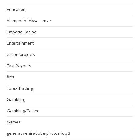
Education
elemporiodelvw.com.ar
Emperia Casino
Entertainment
escort projects
Fast Payouts
first
Forex Trading
Gambling
Gambling/Casino
Games
generative ai adobe photoshop 3