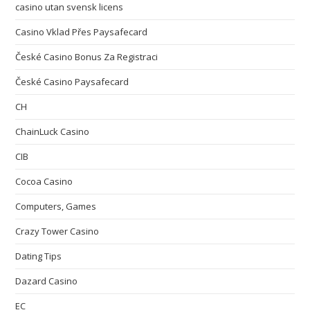
casino utan svensk licens
Casino Vklad Přes Paysafecard
České Casino Bonus Za Registraci
České Casino Paysafecard
CH
ChainLuck Casino
CIB
Cocoa Casino
Computers, Games
Crazy Tower Сasino
Dating Tips
Dazard Casino
EC