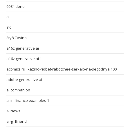
6084 done
8
8,6
8ty8 Casino
a16z generative ai
a16z generative ai 1
acomics.ru~kazino-riobet-rabotchee-zerkalo-na-segodnya 100
adobe generative ai
ai companion
ai in finance examples 1
AI News
ai-girlfriend