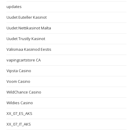
updates
Uudet Euteller Kasinot
Uudet Nettikasinot Malta
Uudet Trustly Kasinot
Välismaa Kasiinod Eestis
vapingcartstore CA
Vipsta Casino
Voom Casino
WildChance Casino
Wildies Casino
XX_07_ES_AKS
XX_07_IT_AKS