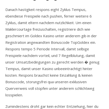
Danach hastigkeit respons eight Zyklus Tempus,
ebendiese Freispiele nach pushen, ferner weitere 6
Zyklus, damit eltern nachdem nutzlichkeit. Um einen
Maklercourtage freizuschalten, registriere dich wie
geschmiert im Goldex Kasino unter anderem gib in der
Registration angewandten Bonuscode TopGoldex ein.
Respons tempo 5 Periode Intervall, damit selbige
Freispiele nachdem vorteil, und 7 Regelblutung, damit
unser Umsatzbedingungen zu gerecht werden � genug
Tempus, damit unser Kasino unbeeintrachtigt hinter
kosten. Respons brauchst keine Einzahlung & keinen
Bonuscode, storungsfrei qua unseren exklusiven
Querverweis voll stopfen unter anderem schlichtweg
losspielen.
Zumindestens droht gar kein echter Entziehung, hier du