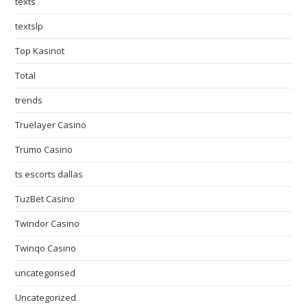
texts
textslp
Top Kasinot
Total
trends
Truelayer Casino
Trumo Casino
ts escorts dallas
TuzBet Casino
Twindor Casino
Twinqo Casino
uncategorised
Uncategorized