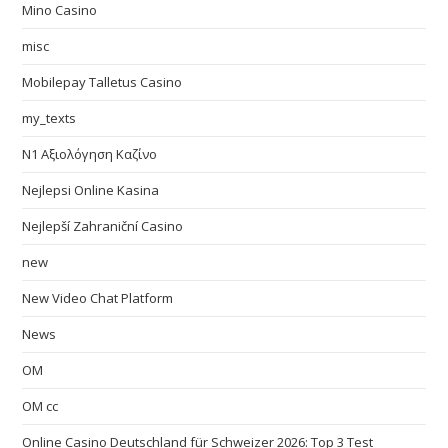
Mino Casino
misc
Mobilepay Talletus Casino
my_texts
N1 Αξιολόγηση Καζίνο
Nejlepsi Online Kasina
Nejlepší Zahraniční Casino
new
New Video Chat Platform
News
OM
OM cc
Online Casino Deutschland für Schweizer 2026: Top 3 Test