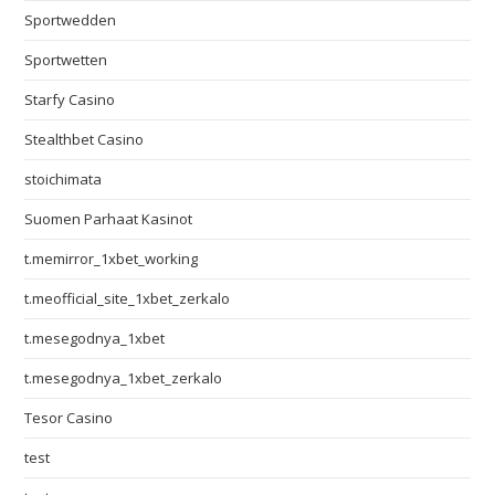
Sportwedden
Sportwetten
Starfy Casino
Stealthbet Casino
stoichimata
Suomen Parhaat Kasinot
t.memirror_1xbet_working
t.meofficial_site_1xbet_zerkalo
t.mesegodnya_1xbet
t.mesegodnya_1xbet_zerkalo
Tesor Casino
test