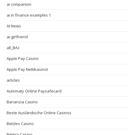
ai companion
ai in finance examples 1
AI News
ai-girlfriend
all_BAz
Apple Pay Casino
Apple Pay Nettikasinot
articles
Automaty Online Paysafecard
Bananzia Casino
Beste Ausländische Online Casinos
Betcleo Casino
Betero Casino