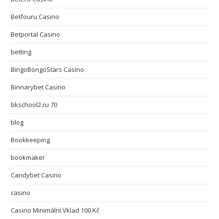
Betfouru Casino
Betportal Casino
betting
BingoBongoStars Casino
Binnarybet Casino
bkschool2.ru 70
blog
Bookkeeping
bookmaker
Candybet Casino
casino
Casino Minimální Vklad 100 Kč