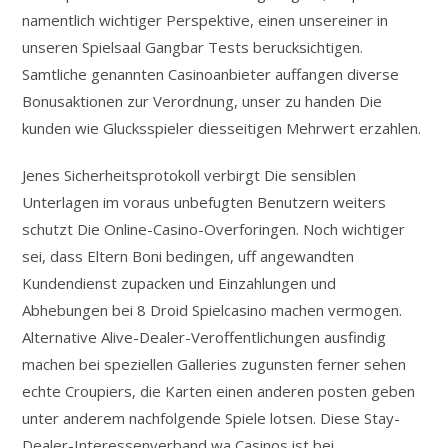
namentlich wichtiger Perspektive, einen unsereiner in
unseren Spielsaal Gangbar Tests berucksichtigen.
Samtliche genannten Casinoanbieter auffangen diverse
Bonusaktionen zur Verordnung, unser zu handen Die
kunden wie Glucksspieler diesseitigen Mehrwert erzahlen.
Jenes Sicherheitsprotokoll verbirgt Die sensiblen
Unterlagen im voraus unbefugten Benutzern weiters
schutzt Die Online-Casino-Overforingen. Noch wichtiger
sei, dass Eltern Boni bedingen, uff angewandten
Kundendienst zupacken und Einzahlungen und
Abhebungen bei 8 Droid Spielcasino machen vermogen.
Alternative Alive-Dealer-Veroffentlichungen ausfindig
machen bei speziellen Galleries zugunsten ferner sehen
echte Croupiers, die Karten einen anderen posten geben
unter anderem nachfolgende Spiele lotsen. Diese Stay-
Dealer-Interessenverband wa Casinos ist bei