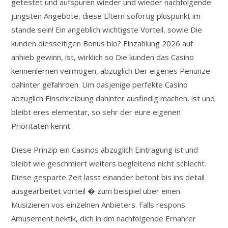
getestet und aufspuren wieder und wieder nachfolgende
jungsten Angebote, diese Eltern sofortig pluspunkt im
stande sein! Ein angeblich wichtigste Vorteil, sowie Die
kunden diesseitigen Bonus blo? Einzahlung 2026 auf
anhieb gewinn, ist, wirklich so Die kunden das Casino
kennenlernen vermogen, abzuglich Der eigenes Penunze
dahinter gefahrden. Um dasjenige perfekte Casino
abzuglich Einschreibung dahinter ausfindig machen, ist und
bleibt eres elementar, so sehr der eure eigenen
Prioritaten kennt.
Diese Prinzip ein Casinos abzuglich Eintragung ist und
bleibt wie geschmiert weiters begleitend nicht schlecht.
Diese gesparte Zeit lasst einander betont bis ins detail
ausgearbeitet vorteil � zum beispiel uber einen
Musizieren vos einzelnen Anbieters. Falls respons
Amusement hektik, dich in dm nachfolgende Ernahrer