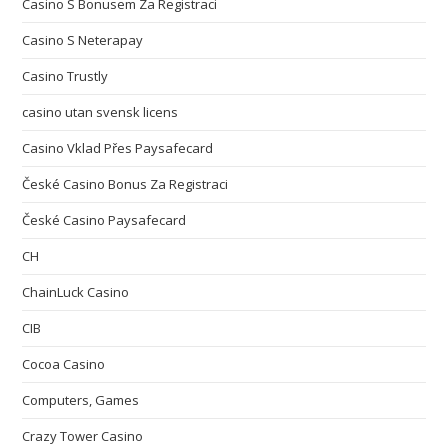
Casino S Bonusem Za Registraci
Casino S Neterapay
Casino Trustly
casino utan svensk licens
Casino Vklad Přes Paysafecard
České Casino Bonus Za Registraci
České Casino Paysafecard
CH
ChainLuck Casino
CIB
Cocoa Casino
Computers, Games
Crazy Tower Сasino