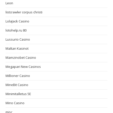
Leon
listcrawler corpus christi
LolaJack Casino
lotohelp.ru 80
Lussurio Casino
Maltan Kasinot
Mamzinobet Casino
Megapari New Casinos
Millioner Casino
MineBit Casino
Minimitalletus 5E
Mino Casino
misc