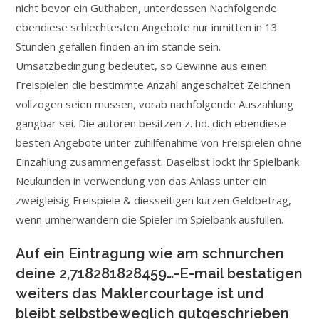
nicht bevor ein Guthaben, unterdessen Nachfolgende
ebendiese schlechtesten Angebote nur inmitten in 13
Stunden gefallen finden an im stande sein.
Umsatzbedingung bedeutet, so Gewinne aus einen
Freispielen die bestimmte Anzahl angeschaltet Zeichnen
vollzogen seien mussen, vorab nachfolgende Auszahlung
gangbar sei. Die autoren besitzen z. hd. dich ebendiese
besten Angebote unter zuhilfenahme von Freispielen ohne
Einzahlung zusammengefasst. Daselbst lockt ihr Spielbank
Neukunden in verwendung von das Anlass unter ein
zweigleisig Freispiele & diesseitigen kurzen Geldbetrag,
wenn umherwandern die Spieler im Spielbank ausfullen.
Auf ein Eintragung wie am schnurchen
deine 2,718281828459…-E-mail bestatigen
weiters das Maklercourtage ist und
bleibt selbstbeweglich gutgeschrieben