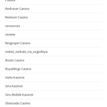
Publick
Redracer Casino
Reelson Casino
resources
review
Ringospin Casino
riobet_zerkalo_na_segodnya
Roulo Casino
Royaldogs Casino
Siirto Kasinot
Siru Kasinot
Siru Mobile Kasinot
Slotorado Casino