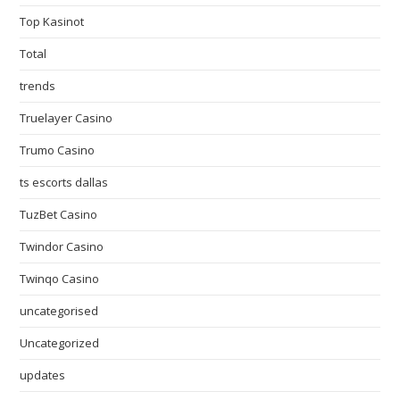
Top Kasinot
Total
trends
Truelayer Casino
Trumo Casino
ts escorts dallas
TuzBet Casino
Twindor Casino
Twinqo Casino
uncategorised
Uncategorized
updates