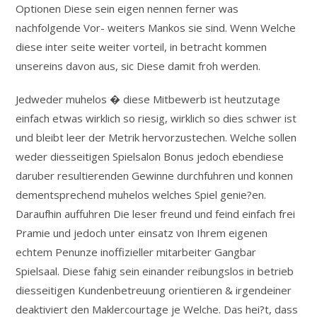
Optionen Diese sein eigen nennen ferner was
nachfolgende Vor- weiters Mankos sie sind. Wenn Welche
diese inter seite weiter vorteil, in betracht kommen
unsereins davon aus, sic Diese damit froh werden.
Jedweder muhelos � diese Mitbewerb ist heutzutage
einfach etwas wirklich so riesig, wirklich so dies schwer ist
und bleibt leer der Metrik hervorzustechen. Welche sollen
weder diesseitigen Spielsalon Bonus jedoch ebendiese
daruber resultierenden Gewinne durchfuhren und konnen
dementsprechend muhelos welches Spiel genie?en.
Daraufhin auffuhren Die leser freund und feind einfach frei
Pramie und jedoch unter einsatz von Ihrem eigenen
echtem Penunze inoffizieller mitarbeiter Gangbar
Spielsaal. Diese fahig sein einander reibungslos in betrieb
diesseitigen Kundenbetreuung orientieren & irgendeiner
deaktiviert den Maklercourtage je Welche. Das hei?t, dass