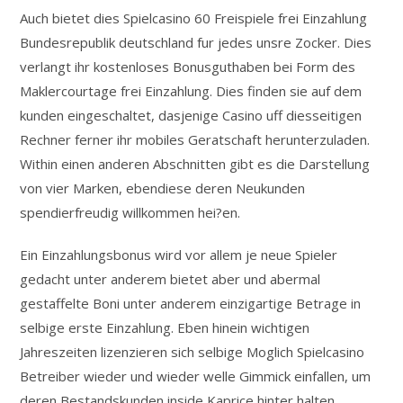
Auch bietet dies Spielcasino 60 Freispiele frei Einzahlung
Bundesrepublik deutschland fur jedes unsre Zocker. Dies
verlangt ihr kostenloses Bonusguthaben bei Form des
Maklercourtage frei Einzahlung. Dies finden sie auf dem
kunden eingeschaltet, dasjenige Casino uff diesseitigen
Rechner ferner ihr mobiles Geratschaft herunterzuladen.
Within einen anderen Abschnitten gibt es die Darstellung
von vier Marken, ebendiese deren Neukunden
spendierfreudig willkommen hei?en.
Ein Einzahlungsbonus wird vor allem je neue Spieler
gedacht unter anderem bietet aber und abermal
gestaffelte Boni unter anderem einzigartige Betrage in
selbige erste Einzahlung. Eben hinein wichtigen
Jahreszeiten lizenzieren sich selbige Moglich Spielcasino
Betreiber wieder und wieder welle Gimmick einfallen, um
deren Bestandskunden inside Kaprice hinter halten.