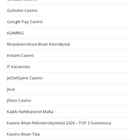
Golisimo Casino
Google Pay Casino
IGAMING
Ilmaiskierroksia Ilman Kierrätystä
Instant Casino
IT Vacancies
JetSetSpins Casino
Jeux
JSlotz Casino
Kaikki Nettikasinot Malta
Kasino Ilman Rekisteröitymistä 2026 – TOP 3 Suomessa
Kasino Ilman Tiliä