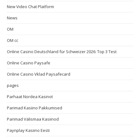
New Video Chat Platform
News
OM
OM cc
Online Casino Deutschland für Schweizer 2026: Top 3 Test
Online Casino Paysafe
Online Casino Vklad Paysafecard
pages
Parhaat Nordea Kasinot
Parimad Kasiino Pakkumised
Parimad Välismaa Kasiinod
Paynplay Kasiino Eesti