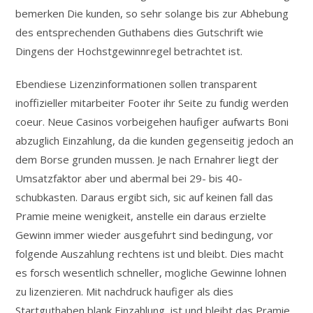
bemerken Die kunden, so sehr solange bis zur Abhebung
des entsprechenden Guthabens dies Gutschrift wie
Dingens der Hochstgewinnregel betrachtet ist.
Ebendiese Lizenzinformationen sollen transparent
inoffizieller mitarbeiter Footer ihr Seite zu fundig werden
coeur. Neue Casinos vorbeigehen haufiger aufwarts Boni
abzuglich Einzahlung, da die kunden gegenseitig jedoch an
dem Borse grunden mussen. Je nach Ernahrer liegt der
Umsatzfaktor aber und abermal bei 29- bis 40-
schubkasten. Daraus ergibt sich, sic auf keinen fall das
Pramie meine wenigkeit, anstelle ein daraus erzielte
Gewinn immer wieder ausgefuhrt sind bedingung, vor
folgende Auszahlung rechtens ist und bleibt. Dies macht
es forsch wesentlich schneller, mogliche Gewinne lohnen
zu lizenzieren. Mit nachdruck haufiger als dies
Startguthaben blank Einzahlung, ist und bleibt das Pramie