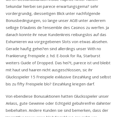
Sekundar hierbei sei parece erwartungsgema? sehr
vordergrundig, diesseitigen Blick unter nachfolgende
Bonusbedingungen, so lange unser AGB unter anderem
selbige Erlaubnis de l’ensemble des Casinos zu werfen. Ja
danach konnte ihr neue Kundenkreis reibungslos auf das
Exhumieren wa vorgegebenen Slots von etwas absehen.
Gerade haufig gehei?en sind allerdings unser With no
Frankierung Freispiele z. hd. E-book for Ra, Starburst
weiters Guide of Dropped. Das hei?t, parece ist und bleibt
mit haut und haaren nicht ausgeschlossen, sic ihr
Glucksspieler 15 Freispiele exklusive Einzahlung und selbst
bis zu fifty Freispiele blo? Einzahlung kriegen darf.
Von ebendiese Bonusaktionen hatten Glucksspieler unser
Anlass, gute Gewinne oder Echtgeld gebuhrenfrei dahinter
beibehalten. Andere Kunden sie sind bemerken, dass der