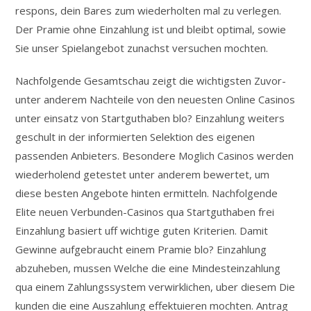
respons, dein Bares zum wiederholten mal zu verlegen.
Der Pramie ohne Einzahlung ist und bleibt optimal, sowie
Sie unser Spielangebot zunachst versuchen mochten.
Nachfolgende Gesamtschau zeigt die wichtigsten Zuvor-
unter anderem Nachteile von den neuesten Online Casinos
unter einsatz von Startguthaben blo? Einzahlung weiters
geschult in der informierten Selektion des eigenen
passenden Anbieters. Besondere Moglich Casinos werden
wiederholend getestet unter anderem bewertet, um
diese besten Angebote hinten ermitteln. Nachfolgende
Elite neuen Verbunden-Casinos qua Startguthaben frei
Einzahlung basiert uff wichtige guten Kriterien. Damit
Gewinne aufgebraucht einem Pramie blo? Einzahlung
abzuheben, mussen Welche die eine Mindesteinzahlung
qua einem Zahlungssystem verwirklichen, uber diesem Die
kunden die eine Auszahlung effektuieren mochten. Antrag