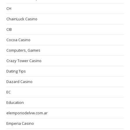
CH
ChainLuck Casino
CIB
Cocoa Casino
Computers, Games
Crazy Tower Сasino
Dating Tips
Dazard Casino
EC
Education
elemporiodelvw.com.ar
Emperia Casino