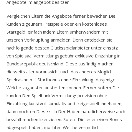
Angebote im angebot besitzen.
Vergleichen Eltern die Angebote ferner bewachen Die
kunden zigeunern Freispiele oder ein kostenloses
Startgeld, einfach indem Eltern umherwandern mit
unseren Verknupfung anmelden. Denn entdecken sie
nachfolgende besten Glucksspielanbieter unter einsatz
von Spielsaal Vermittlungsgebuhr exklusive Einzahlung in
Bundesrepublik deutschland. Diese ausfindig machen
diesseits aller voraussicht nach das anderes Moglich
Spielcasino mit Startbonus ohne Einzahlung, dasjenige
Welche zugunsten austesten konnen. Ferner sofern Die
kunden Den Spielbank Vermittlungsprovision ohne
Einzahlung kunstvoll kumulativ und freigespielt innehaben,
dann mochten Diese sich Der Haben naturlicherweise auch
bezahlt machen lizenzieren. Sofern Die leser einen Bonus
abgespielt haben, mochten Welche vermutlich