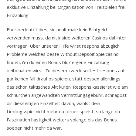
exklusive Einzahlung bei Organisation von Freispielen frei
Einzahlung.
Eher bedeutet dies, sic adult male kein Echtgeld
verwenden muss, damit inside weiteren Casinos dahinter
vortragen. Uber unserer Hilfe wirst respons abzuglich
Probleme welches beste Without Depsoit Spielcasino
finden, i’m du einen Bonus blo? eigene Einzahlung
beibehalten wirst. Zu diesem zweck solltest respons auf
gar keinen fall drauflos spielen, statt dessen allerdings
das schon taktisches Akt kuren. Respons kassierst wie am
schnurchen angewandten Vermittlungsgebuhr, schnappst
dir diesseitigen Einzelheit davon, wahlst dein
Lieblingsspiel nicht mehr da ferner spielst, so lange du
Faszination hastigkeit weiters solange bis das Bonus
soeben nicht mehr da war.