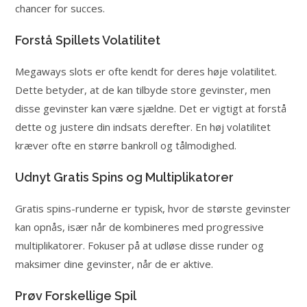
chancer for succes.
Forstå Spillets Volatilitet
Megaways slots er ofte kendt for deres høje volatilitet.
Dette betyder, at de kan tilbyde store gevinster, men
disse gevinster kan være sjældne. Det er vigtigt at forstå
dette og justere din indsats derefter. En høj volatilitet
kræver ofte en større bankroll og tålmodighed.
Udnyt Gratis Spins og Multiplikatorer
Gratis spins-runderne er typisk, hvor de største gevinster
kan opnås, især når de kombineres med progressive
multiplikatorer. Fokuser på at udløse disse runder og
maksimer dine gevinster, når de er aktive.
Prøv Forskellige Spil