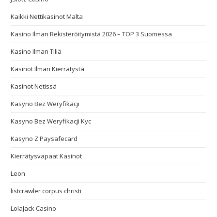
Kaikki Nettikasinot Malta
Kasino Ilman Rekisteröitymistä 2026 – TOP 3 Suomessa
Kasino Ilman Tiliä
Kasinot Ilman Kierrätystä
Kasinot Netissä
Kasyno Bez Weryfikacji
Kasyno Bez Weryfikacji Kyc
Kasyno Z Paysafecard
Kierrätysvapaat Kasinot
Leon
listcrawler corpus christi
LolaJack Casino