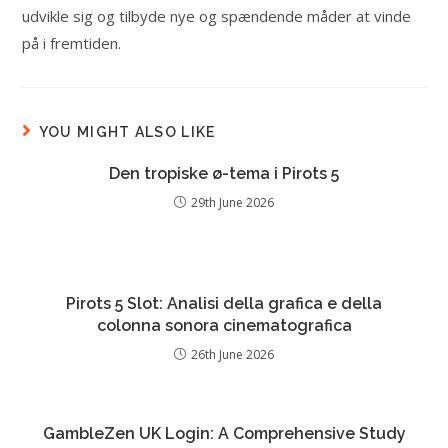
udvikle sig og tilbyde nye og spændende måder at vinde
på i fremtiden.
YOU MIGHT ALSO LIKE
Den tropiske ø-tema i Pirots 5
29th June 2026
Pirots 5 Slot: Analisi della grafica e della
colonna sonora cinematografica
26th June 2026
GambleZen UK Login: A Comprehensive Study