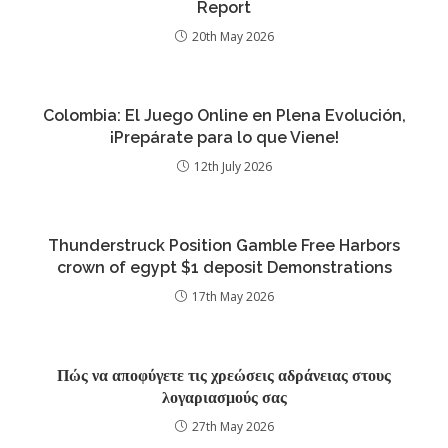
Report
20th May 2026
Colombia: El Juego Online en Plena Evolución,
¡Prepárate para lo que Viene!
12th July 2026
Thunderstruck Position Gamble Free Harbors
crown of egypt $1 deposit Demonstrations
17th May 2026
Πώς να αποφύγετε τις χρεώσεις αδράνειας στους
λογαριασμούς σας
27th May 2026