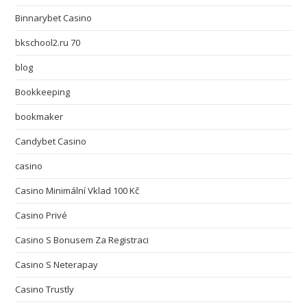
Binnarybet Casino
bkschool2.ru 70
blog
Bookkeeping
bookmaker
Candybet Casino
casino
Casino Minimální Vklad 100 Kč
Casino Privé
Casino S Bonusem Za Registraci
Casino S Neterapay
Casino Trustly