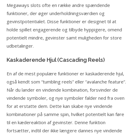
Megaways slots ofte en række andre spændende
funktioner, der øger underholdningsværdien og
gevinstpotentialet. Disse funktioner er designet til at
holde spillet engagerende og tilbyde hyppigere, omend
potentielt mindre, gevinster samt muligheden for store
udbetalinger.
Kaskaderende Hjul (Cascading Reels)
En af de mest populære funktioner er kaskaderende hjul,
også kendt som “tumbling reels” eller “avalanche feature”.
Når du lander en vindende kombination, forsvinder de
vindende symboler, og nye symboler falder ned fra oven
for at erstatte dem. Dette kan skabe nye vindende
kombinationer på samme spin, hvilket potentielt kan føre
til en kædereaktion af gevinster. Denne funktion
fortsætter, indtil der ikke længere dannes nye vindende