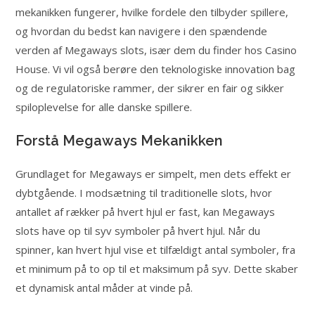
mekanikken fungerer, hvilke fordele den tilbyder spillere,
og hvordan du bedst kan navigere i den spændende
verden af Megaways slots, især dem du finder hos Casino
House. Vi vil også berøre den teknologiske innovation bag
og de regulatoriske rammer, der sikrer en fair og sikker
spiloplevelse for alle danske spillere.
Forstå Megaways Mekanikken
Grundlaget for Megaways er simpelt, men dets effekt er
dybtgående. I modsætning til traditionelle slots, hvor
antallet af rækker på hvert hjul er fast, kan Megaways
slots have op til syv symboler på hvert hjul. Når du
spinner, kan hvert hjul vise et tilfældigt antal symboler, fra
et minimum på to op til et maksimum på syv. Dette skaber
et dynamisk antal måder at vinde på.