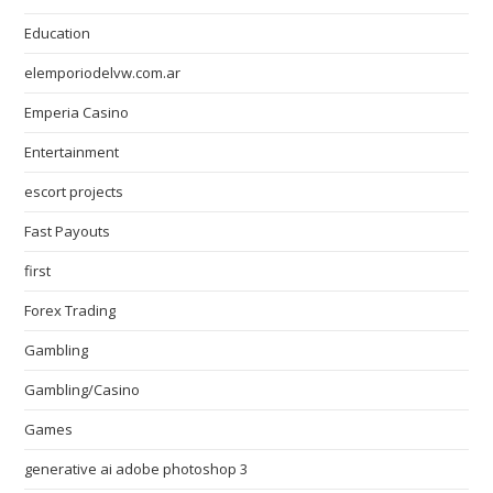
Education
elemporiodelvw.com.ar
Emperia Casino
Entertainment
escort projects
Fast Payouts
first
Forex Trading
Gambling
Gambling/Casino
Games
generative ai adobe photoshop 3