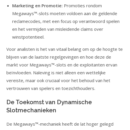
Marketing en Promotie:
Promoties rondom
Megaways™-slots moeten voldoen aan de geldende
reclamecodes, met een focus op verantwoord spelen
en het vermijden van misleidende claims over
winstpotentieel.
Voor analisten is het van vitaal belang om op de hoogte te
blijven van de laatste regelgevingen en hoe deze de
markt voor Megaways™-slots en de exploitanten ervan
beïnvloeden. Naleving is niet alleen een wettelijke
vereiste, maar ook cruciaal voor het behoud van het
vertrouwen van spelers en toezichthouders.
De Toekomst van Dynamische
Slotmechanieken
De Megaways™-mechaniek heeft de lat hoger gelegd