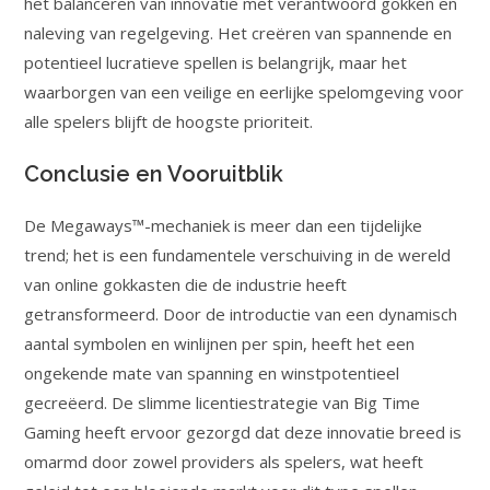
het balanceren van innovatie met verantwoord gokken en
naleving van regelgeving. Het creëren van spannende en
potentieel lucratieve spellen is belangrijk, maar het
waarborgen van een veilige en eerlijke spelomgeving voor
alle spelers blijft de hoogste prioriteit.
Conclusie en Vooruitblik
De Megaways™-mechaniek is meer dan een tijdelijke
trend; het is een fundamentele verschuiving in de wereld
van online gokkasten die de industrie heeft
getransformeerd. Door de introductie van een dynamisch
aantal symbolen en winlijnen per spin, heeft het een
ongekende mate van spanning en winstpotentieel
gecreëerd. De slimme licentiestrategie van Big Time
Gaming heeft ervoor gezorgd dat deze innovatie breed is
omarmd door zowel providers als spelers, wat heeft