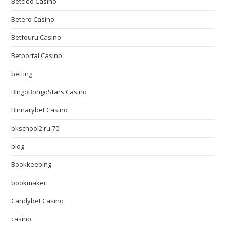
Betcleo Casino
Betero Casino
Betfouru Casino
Betportal Casino
betting
BingoBongoStars Casino
Binnarybet Casino
bkschool2.ru 70
blog
Bookkeeping
bookmaker
Candybet Casino
casino