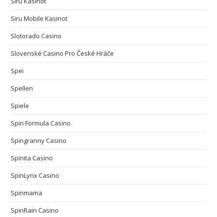
Siru Kasinot
Siru Mobile Kasinot
Slotorado Casino
Slovenské Casino Pro České Hráče
Spei
Spellen
Spiele
Spin Formula Casino
Spingranny Casino
Spinita Casino
SpinLynx Casino
Spinmama
SpinRain Casino