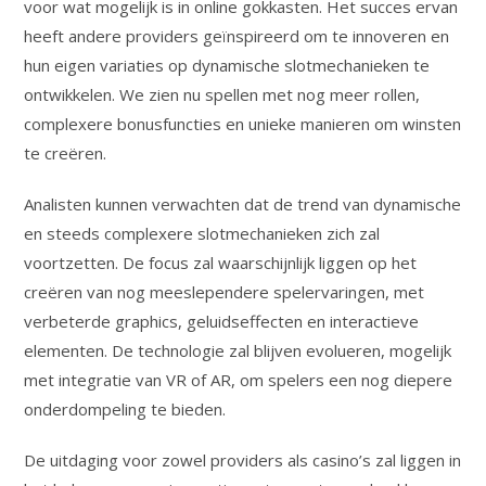
voor wat mogelijk is in online gokkasten. Het succes ervan
heeft andere providers geïnspireerd om te innoveren en
hun eigen variaties op dynamische slotmechanieken te
ontwikkelen. We zien nu spellen met nog meer rollen,
complexere bonusfuncties en unieke manieren om winsten
te creëren.
Analisten kunnen verwachten dat de trend van dynamische
en steeds complexere slotmechanieken zich zal
voortzetten. De focus zal waarschijnlijk liggen op het
creëren van nog meeslependere spelervaringen, met
verbeterde graphics, geluidseffecten en interactieve
elementen. De technologie zal blijven evolueren, mogelijk
met integratie van VR of AR, om spelers een nog diepere
onderdompeling te bieden.
De uitdaging voor zowel providers als casino’s zal liggen in