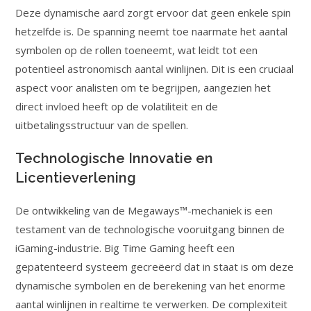
Deze dynamische aard zorgt ervoor dat geen enkele spin
hetzelfde is. De spanning neemt toe naarmate het aantal
symbolen op de rollen toeneemt, wat leidt tot een
potentieel astronomisch aantal winlijnen. Dit is een cruciaal
aspect voor analisten om te begrijpen, aangezien het
direct invloed heeft op de volatiliteit en de
uitbetalingsstructuur van de spellen.
Technologische Innovatie en
Licentieverlening
De ontwikkeling van de Megaways™-mechaniek is een
testament van de technologische vooruitgang binnen de
iGaming-industrie. Big Time Gaming heeft een
gepatenteerd systeem gecreëerd dat in staat is om deze
dynamische symbolen en de berekening van het enorme
aantal winlijnen in realtime te verwerken. De complexiteit