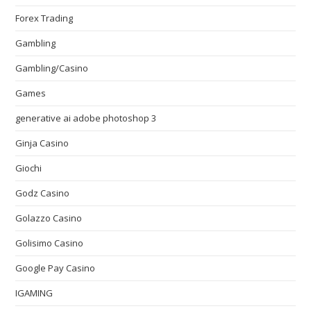
Forex Trading
Gambling
Gambling/Casino
Games
generative ai adobe photoshop 3
Ginja Casino
Giochi
Godz Casino
Golazzo Casino
Golisimo Casino
Google Pay Casino
IGAMING