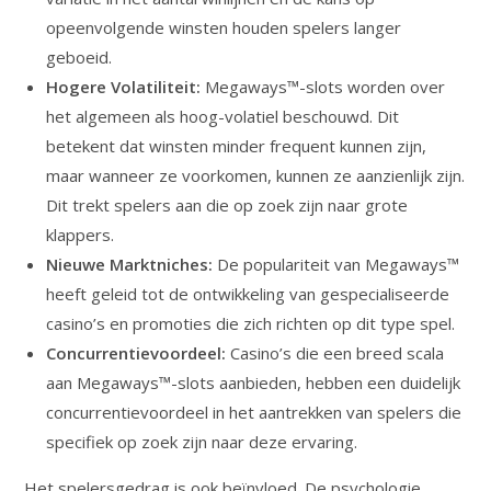
opeenvolgende winsten houden spelers langer
geboeid.
Hogere Volatiliteit:
Megaways™-slots worden over
het algemeen als hoog-volatiel beschouwd. Dit
betekent dat winsten minder frequent kunnen zijn,
maar wanneer ze voorkomen, kunnen ze aanzienlijk zijn.
Dit trekt spelers aan die op zoek zijn naar grote
klappers.
Nieuwe Marktniches:
De populariteit van Megaways™
heeft geleid tot de ontwikkeling van gespecialiseerde
casino’s en promoties die zich richten op dit type spel.
Concurrentievoordeel:
Casino’s die een breed scala
aan Megaways™-slots aanbieden, hebben een duidelijk
concurrentievoordeel in het aantrekken van spelers die
specifiek op zoek zijn naar deze ervaring.
Het spelersgedrag is ook beïnvloed. De psychologie