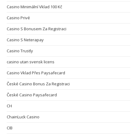
Casino Minimální Vklad 100 Kč
Casino Privé
Casino S Bonusem Za Registraci
Casino S Neterapay
Casino Trustly
casino utan svensk licens
Casino Vklad Přes Paysafecard
České Casino Bonus Za Registraci
České Casino Paysafecard
CH
ChainLuck Casino
CIB