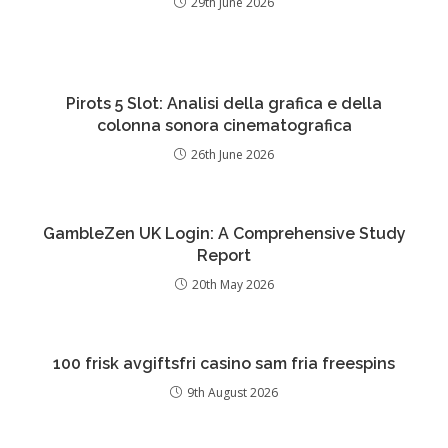
29th June 2026
Pirots 5 Slot: Analisi della grafica e della
colonna sonora cinematografica
26th June 2026
GambleZen UK Login: A Comprehensive Study
Report
20th May 2026
100 frisk avgiftsfri casino sam fria freespins
9th August 2026