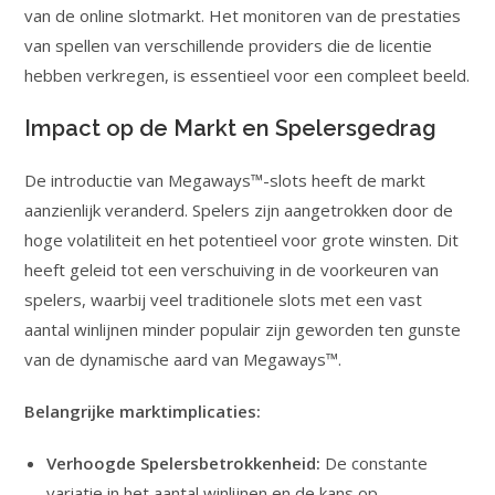
van de online slotmarkt. Het monitoren van de prestaties
van spellen van verschillende providers die de licentie
hebben verkregen, is essentieel voor een compleet beeld.
Impact op de Markt en Spelersgedrag
De introductie van Megaways™-slots heeft de markt
aanzienlijk veranderd. Spelers zijn aangetrokken door de
hoge volatiliteit en het potentieel voor grote winsten. Dit
heeft geleid tot een verschuiving in de voorkeuren van
spelers, waarbij veel traditionele slots met een vast
aantal winlijnen minder populair zijn geworden ten gunste
van de dynamische aard van Megaways™.
Belangrijke marktimplicaties:
Verhoogde Spelersbetrokkenheid:
De constante
variatie in het aantal winlijnen en de kans op