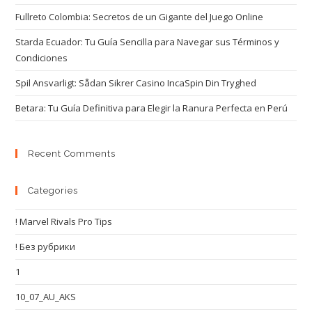
Fullreto Colombia: Secretos de un Gigante del Juego Online
Starda Ecuador: Tu Guía Sencilla para Navegar sus Términos y
Condiciones
Spil Ansvarligt: Sådan Sikrer Casino IncaSpin Din Tryghed
Betara: Tu Guía Definitiva para Elegir la Ranura Perfecta en Perú
Recent Comments
Categories
! Marvel Rivals Pro Tips
! Без рубрики
1
10_07_AU_AKS