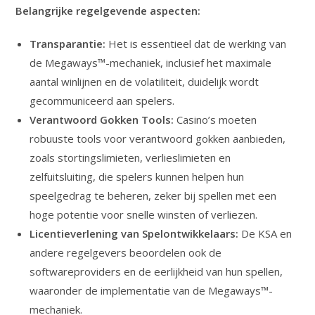
Belangrijke regelgevende aspecten:
Transparantie:
Het is essentieel dat de werking van
de Megaways™-mechaniek, inclusief het maximale
aantal winlijnen en de volatiliteit, duidelijk wordt
gecommuniceerd aan spelers.
Verantwoord Gokken Tools:
Casino’s moeten
robuuste tools voor verantwoord gokken aanbieden,
zoals stortingslimieten, verlieslimieten en
zelfuitsluiting, die spelers kunnen helpen hun
speelgedrag te beheren, zeker bij spellen met een
hoge potentie voor snelle winsten of verliezen.
Licentieverlening van Spelontwikkelaars:
De KSA en
andere regelgevers beoordelen ook de
softwareproviders en de eerlijkheid van hun spellen,
waaronder de implementatie van de Megaways™-
mechaniek.