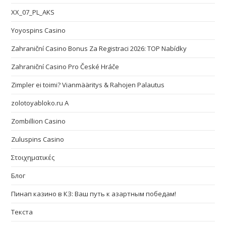
XX_07_PL_AKS
Yoyospins Casino
Zahraniční Casino Bonus Za Registraci 2026: TOP Nabídky
Zahraniční Casino Pro České Hráče
Zimpler ei toimi? Vianmääritys & Rahojen Palautus
zolotoyabloko.ru A
Zombillion Casino
Zuluspins Casino
Στοιχηματικές
Блог
Пинап казино в КЗ: Ваш путь к азартным победам!
Текста