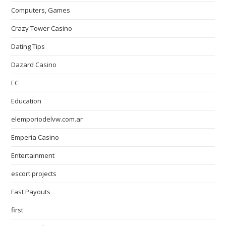
Computers, Games
Crazy Tower Сasino
Dating Tips
Dazard Casino
EC
Education
elemporiodelvw.com.ar
Emperia Casino
Entertainment
escort projects
Fast Payouts
first