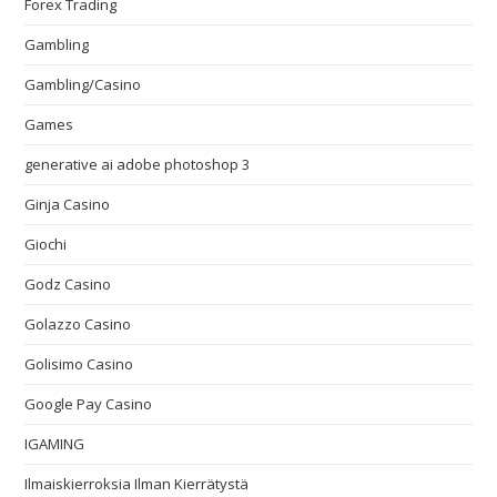
Forex Trading
Gambling
Gambling/Casino
Games
generative ai adobe photoshop 3
Ginja Casino
Giochi
Godz Casino
Golazzo Casino
Golisimo Casino
Google Pay Casino
IGAMING
Ilmaiskierroksia Ilman Kierrätystä