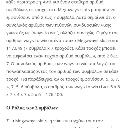
κάθε περιστροφή. Αντί για έναν σταθερό αριθμό
συμβόλων, οι τροχοί στα Megaways slots μπορούν να
εμφανίσουν από 2 έως 7 σύμβολα. Αυτό σημαίνει ότι ο
συνολικός αριθμός των πιθανών συνδυασμών νίκης,
γνωστός ως “ways to win”, αλλάζει συνεχώς. Ο μέγιστος
αριθμός ways to win σε ένα τυπικό Megaways slot είναι
117.649 (7 σύμβολα x 7 τροχούς). Κάθε τροχός μπορεί
να εμφανίσει έναν τυχαίο αριθμό συμβόλων, από 2 έως
7. Ο συνολικός αριθμός των ways to win υπολογίζεται
πολλαπλασιάζοντας τον αριθμό των συμβόλων σε κάθε
τροχό. Για παράδειγμα, αν οι τροχοί εμφανίσουν 5, 6, 7,
4, 7, 5, 6 σύμβολα, ο αριθμός των ways to win είναι 5 x 6
x 7 x 4 x 7 x 5 x 6 = 176.400.
Ο Ρόλος των Συμβόλων
Στα Megaways slots, η νίκη επιτυγχάνεται όταν