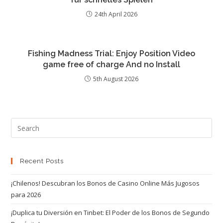
24th April 2026
Fishing Madness Trial: Enjoy Position Video
game free of charge And no Install
5th August 2026
Recent Posts
¡Chilenos! Descubran los Bonos de Casino Online Más Jugosos
para 2026
¡Duplica tu Diversión en Tinbet: El Poder de los Bonos de Segundo