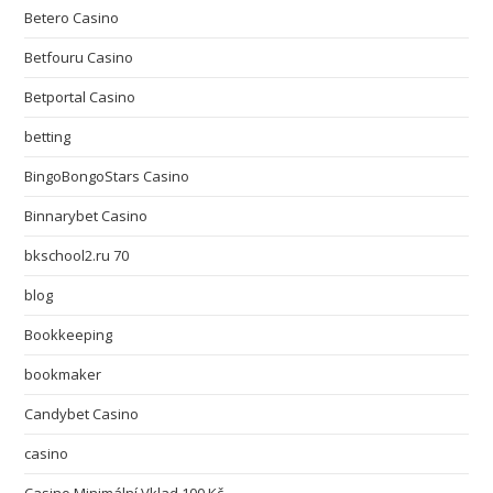
Betero Casino
Betfouru Casino
Betportal Casino
betting
BingoBongoStars Casino
Binnarybet Casino
bkschool2.ru 70
blog
Bookkeeping
bookmaker
Candybet Casino
casino