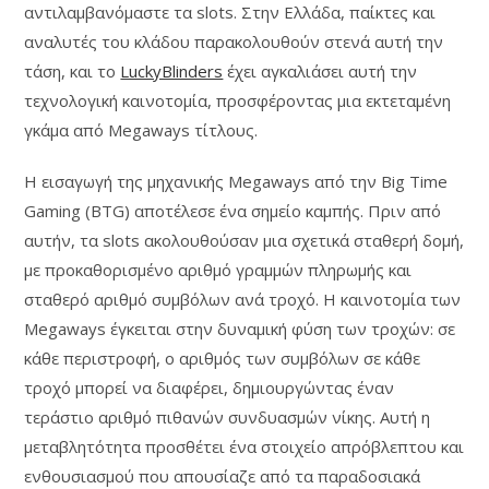
αντιλαμβανόμαστε τα slots. Στην Ελλάδα, παίκτες και
αναλυτές του κλάδου παρακολουθούν στενά αυτή την
τάση, και το
LuckyBlinders
έχει αγκαλιάσει αυτή την
τεχνολογική καινοτομία, προσφέροντας μια εκτεταμένη
γκάμα από Megaways τίτλους.
Η εισαγωγή της μηχανικής Megaways από την Big Time
Gaming (BTG) αποτέλεσε ένα σημείο καμπής. Πριν από
αυτήν, τα slots ακολουθούσαν μια σχετικά σταθερή δομή,
με προκαθορισμένο αριθμό γραμμών πληρωμής και
σταθερό αριθμό συμβόλων ανά τροχό. Η καινοτομία των
Megaways έγκειται στην δυναμική φύση των τροχών: σε
κάθε περιστροφή, ο αριθμός των συμβόλων σε κάθε
τροχό μπορεί να διαφέρει, δημιουργώντας έναν
τεράστιο αριθμό πιθανών συνδυασμών νίκης. Αυτή η
μεταβλητότητα προσθέτει ένα στοιχείο απρόβλεπτου και
ενθουσιασμού που απουσίαζε από τα παραδοσιακά