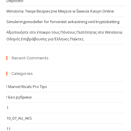
Depósito!
Winstoria: Twoje Bezpieczne Miejsce w Świecie Kasyn Online
Simuleringsmodeller for forventet avkastning ved kryptobetting
Αξιοποιήστε στο έπακρο τους Πόντους Πιστότητας στο Winstoria:
Οδηγός Επιβράβευσης για Έλληνες Παίκτες
Recent Comments
Categories
! Marvel Rivals Pro Tips
! Без рубрики
1
10_07_AU_AKS
11