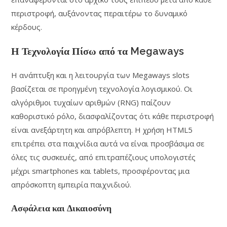
περιστροφή, αυξάνοντας περαιτέρω το δυναμικό
κέρδους.
Η Τεχνολογία Πίσω από τα Megaways
Η ανάπτυξη και η λειτουργία των Megaways slots
βασίζεται σε προηγμένη τεχνολογία λογισμικού. Οι
αλγόριθμοι τυχαίων αριθμών (RNG) παίζουν
καθοριστικό ρόλο, διασφαλίζοντας ότι κάθε περιστροφή
είναι ανεξάρτητη και απρόβλεπτη. Η χρήση HTML5
επιτρέπει στα παιχνίδια αυτά να είναι προσβάσιμα σε
όλες τις συσκευές, από επιτραπέζιους υπολογιστές
μέχρι smartphones και tablets, προσφέροντας μια
απρόσκοπτη εμπειρία παιχνιδιού.
Ασφάλεια και Δικαιοσύνη