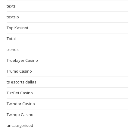
texts
textslp
Top Kasinot
Total
trends
Truelayer Casino
Trumo Casino
ts escorts dallas
TuzBet Casino
Twindor Casino
Twinqo Casino
uncategorised