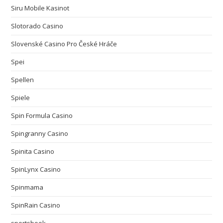
Siru Mobile Kasinot
Slotorado Casino
Slovenské Casino Pro České Hráče
Spei
Spellen
Spiele
Spin Formula Casino
Spingranny Casino
Spinita Casino
SpinLynx Casino
Spinmama
SpinRain Casino