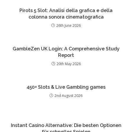
Pirots 5 Slot: Analisi della grafica e della
colonna sonora cinematografica
26th June 2026
GambleZen UK Login: A Comprehensive Study
Report
20th May 2026
450+ Slots & Live Gambling games
2nd August 2026
Instant Casino Alternative: Die besten Optionen
für schnelles Spielen