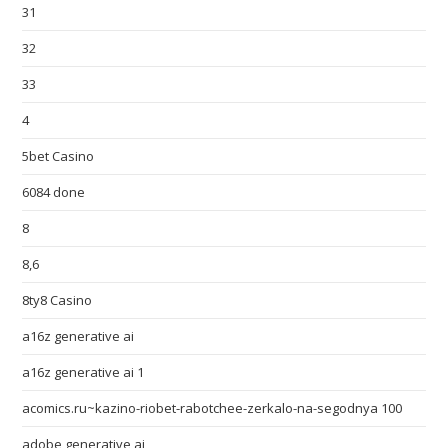
31
32
33
4
5bet Casino
6084 done
8
8,6
8ty8 Casino
a16z generative ai
a16z generative ai 1
acomics.ru~kazino-riobet-rabotchee-zerkalo-na-segodnya 100
adobe generative ai