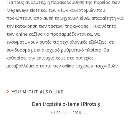
Για τους αναλυτές, η παρακολούθηση της πορείας των
Megaways slots και των νέων καινοτομιών που
προκύπτουν από αυτή τη μηχανική είναι απαραίτητη για
την κατανόηση των τάσεων της αγοράς. Η ικανότητα
των online καζίνο να προσαρμόζονται και να
ενσωματώνουν αυτές τις τεχνολογικές εξελίξεις, σε
συνδυασμό με ένα ισχυρό ρυθμιστικό πλαίσιο, θα
καθορίσει την επιτυχία τους στο συνεχώς
μεταβαλλόμενο τοπίο των online τυχερών παιχνιδιών.
YOU MIGHT ALSO LIKE
Den tropiske ø-tema i Pirots 5
29th June 2026