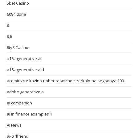
5bet Casino
6084 done
8
8,6
8ty8 Casino
a16z generative ai
a16z generative ai 1
acomics.ru~kazino-riobet-rabotchee-zerkalo-na-segodnya 100
adobe generative ai
ai companion
ai in finance examples 1
AI News
ai-girlfriend