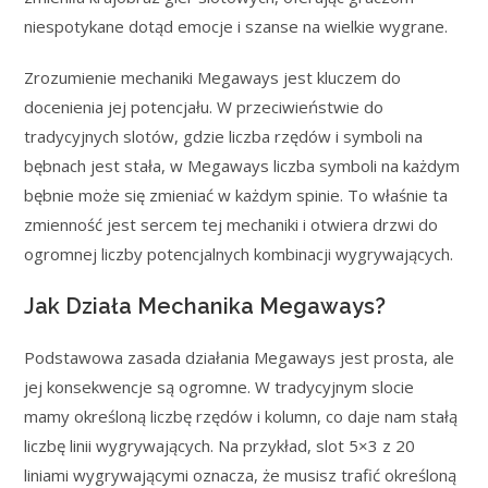
niespotykane dotąd emocje i szanse na wielkie wygrane.
Zrozumienie mechaniki Megaways jest kluczem do
docenienia jej potencjału. W przeciwieństwie do
tradycyjnych slotów, gdzie liczba rzędów i symboli na
bębnach jest stała, w Megaways liczba symboli na każdym
bębnie może się zmieniać w każdym spinie. To właśnie ta
zmienność jest sercem tej mechaniki i otwiera drzwi do
ogromnej liczby potencjalnych kombinacji wygrywających.
Jak Działa Mechanika Megaways?
Podstawowa zasada działania Megaways jest prosta, ale
jej konsekwencje są ogromne. W tradycyjnym slocie
mamy określoną liczbę rzędów i kolumn, co daje nam stałą
liczbę linii wygrywających. Na przykład, slot 5×3 z 20
liniami wygrywającymi oznacza, że musisz trafić określoną