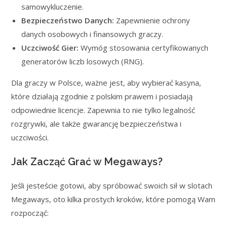
samowykluczenie.
Bezpieczeństwo Danych:
Zapewnienie ochrony
danych osobowych i finansowych graczy.
Uczciwość Gier:
Wymóg stosowania certyfikowanych
generatorów liczb losowych (RNG).
Dla graczy w Polsce, ważne jest, aby wybierać kasyna,
które działają zgodnie z polskim prawem i posiadają
odpowiednie licencje. Zapewnia to nie tylko legalność
rozgrywki, ale także gwarancję bezpieczeństwa i
uczciwości.
Jak Zacząć Grać w Megaways?
Jeśli jesteście gotowi, aby spróbować swoich sił w slotach
Megaways, oto kilka prostych kroków, które pomogą Wam
rozpocząć: