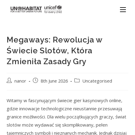
Megaways: Rewolucja w
Świecie Slotów, Która
Zmieniła Zasady Gry
nanor
8th June 2026
Uncategorised
Witamy w fascynującym świecie gier kasynowych online,
gdzie innowacje technologiczne nieustannie przesuwają
granice możliwości. Dla wielu początkujących graczy, świat
slotów może wydawać się skomplikowany, pełen
tajemniczych symboli i nieznanych mechanik. Jednak dzisiaj