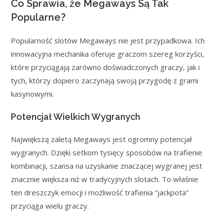
Co Sprawia, że Megaways Są Tak
Popularne?
Popularność slotów Megaways nie jest przypadkowa. Ich
innowacyjna mechanika oferuje graczom szereg korzyści,
które przyciągają zarówno doświadczonych graczy, jak i
tych, którzy dopiero zaczynają swoją przygodę z grami
kasynowymi.
Potencjał Wielkich Wygranych
Największą zaletą Megaways jest ogromny potencjał
wygranych. Dzięki setkom tysięcy sposobów na trafienie
kombinacji, szansa na uzyskanie znaczącej wygranej jest
znacznie większa niż w tradycyjnych slotach. To właśnie
ten dreszczyk emocji i możliwość trafienia “jackpota”
przyciąga wielu graczy.