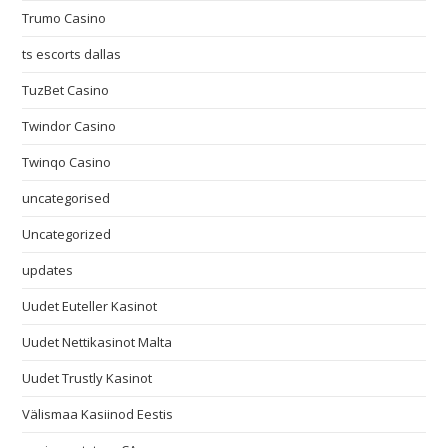
Trumo Casino
ts escorts dallas
TuzBet Casino
Twindor Casino
Twinqo Casino
uncategorised
Uncategorized
updates
Uudet Euteller Kasinot
Uudet Nettikasinot Malta
Uudet Trustly Kasinot
Välismaa Kasiinod Eestis