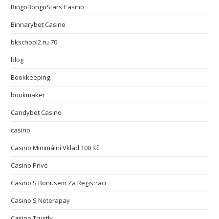
BingoBongoStars Casino
Binnarybet Casino
bkschool2.ru 70
blog
Bookkeeping
bookmaker
Candybet Casino
casino
Casino Minimální Vklad 100 Kč
Casino Privé
Casino S Bonusem Za Registraci
Casino S Neterapay
Casino Trustly