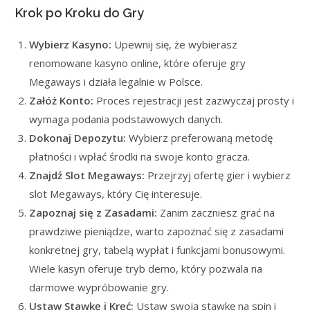
Krok po Kroku do Gry
Wybierz Kasyno:
Upewnij się, że wybierasz
renomowane kasyno online, które oferuje gry
Megaways i działa legalnie w Polsce.
Załóż Konto:
Proces rejestracji jest zazwyczaj prosty i
wymaga podania podstawowych danych.
Dokonaj Depozytu:
Wybierz preferowaną metodę
płatności i wpłać środki na swoje konto gracza.
Znajdź Slot Megaways:
Przejrzyj ofertę gier i wybierz
slot Megaways, który Cię interesuje.
Zapoznaj się z Zasadami:
Zanim zaczniesz grać na
prawdziwe pieniądze, warto zapoznać się z zasadami
konkretnej gry, tabelą wypłat i funkcjami bonusowymi.
Wiele kasyn oferuje tryb demo, który pozwala na
darmowe wypróbowanie gry.
Ustaw Stawkę i Kręć:
Ustaw swoją stawkę na spin i