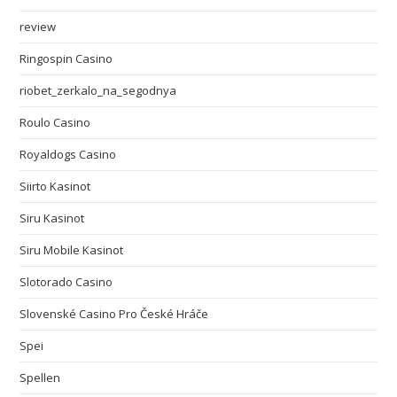
review
Ringospin Casino
riobet_zerkalo_na_segodnya
Roulo Casino
Royaldogs Casino
Siirto Kasinot
Siru Kasinot
Siru Mobile Kasinot
Slotorado Casino
Slovenské Casino Pro České Hráče
Spei
Spellen